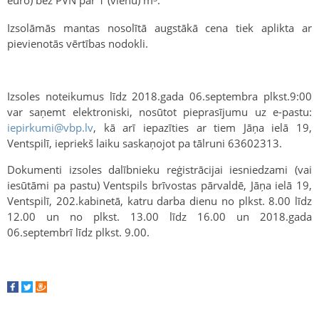
euro) bez PVN par 1 (vienu) m
.
Izsolāmās mantas nosolītā augstākā cena tiek aplikta ar
pievienotās vērtības nodokli.
Izsoles noteikumus līdz 2018.gada 06.septembra plkst.9:00
var saņemt elektroniski, nosūtot pieprasījumu uz e-pastu:
iepirkumi@vbp.lv
, kā arī iepazīties ar tiem Jāņa ielā 19,
Ventspilī, iepriekš laiku saskaņojot pa tālruni 63602313.
Dokumenti izsoles dalībnieku reģistrācijai iesniedzami (vai
iesūtāmi pa pastu) Ventspils brīvostas pārvaldē, Jāņa ielā 19,
Ventspilī, 202.kabinetā, katru darba dienu no plkst. 8.00 līdz
12.00 un no plkst. 13.00 līdz 16.00 un 2018.gada
06.septembrī līdz plkst. 9.00.