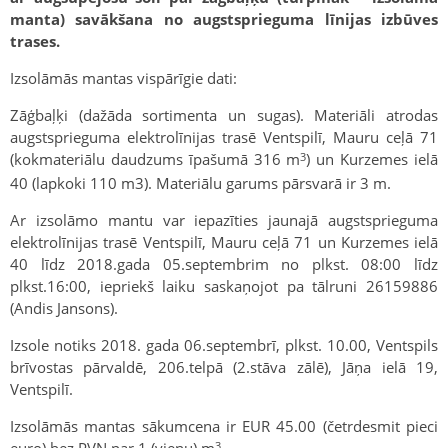
manta) savākšana no augstsprieguma līnijas izbūves
trases.
Izsolāmās mantas vispārīgie dati:
Zāģbaļķi (dažāda sortimenta un sugas). Materiāli atrodas
augstsprieguma elektrolīnijas trasē Ventspilī, Mauru ceļā 71
3
(kokmateriālu daudzums īpašumā 316 m
) un Kurzemes ielā
40 (lapkoki 110 m3). Materiālu garums pārsvarā ir 3 m.
Ar izsolāmo mantu var iepazīties jaunajā augstsprieguma
elektrolīnijas trasē Ventspilī, Mauru ceļā 71 un Kurzemes ielā
40 līdz 2018.gada 05.septembrim no plkst. 08:00 līdz
plkst.16:00, iepriekš laiku saskaņojot pa tālruni 26159886
(Andis Jansons).
Izsole notiks 2018. gada 06.septembrī, plkst. 10.00, Ventspils
brīvostas pārvaldē, 206.telpā (2.stāva zālē), Jāņa ielā 19,
Ventspilī.
Izsolāmās mantas sākumcena ir EUR 45.00 (četrdesmit pieci
3