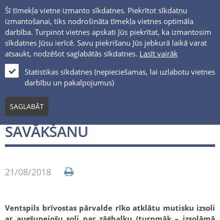
Šī tīmekļa vietne izmanto sīkdatnes. Piekrītot sīkdatņu
izmantošanai, tiks nodrošināta tīmekļa vietnes optimāla
darbība. Turpinot vietnes apskati Jūs piekrītat, ka izmantosim
sīkdatnes Jūsu ierīcē. Savu piekrišanu Jūs jebkurā laikā varat
atsaukt, nodzēšot saglabātās sīkdatnes.
Lasīt vairāk
LV
Statistikas sīkdatnes (nepieciešamas, lai uzlabotu vietnes
darbību un pakalpojumus)
Jaunumi un notikumi
SAGLABĀT
IZSOLE PAR ZĀĢBAĻĶU
SAVĀKŠANU
21/08/2018
Ventspils brīvostas pārvalde rīko atklātu mutisku izsoli
ar augšupejošu soli par zāģbaļķu (turpmāk – izsolāmā