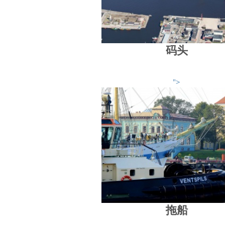
码头
">
拖船