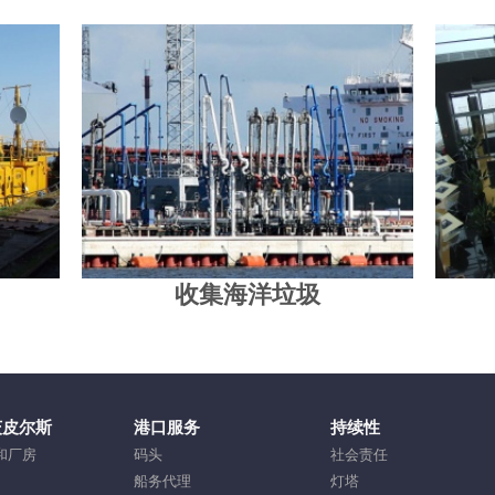
收集海洋垃圾
茨皮尔斯
港口服务
持续性
和厂房
码头
社会责任
船务代理
灯塔