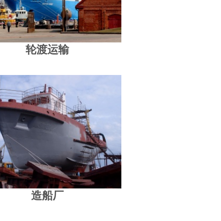
轮渡运输
造船厂