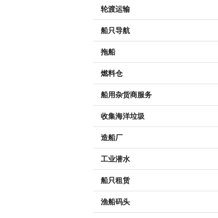
轮渡运输
船只导航
拖船
燃料仓
船用杂货商服务
收集海洋垃圾
造船厂
工业潜水
船只租赁
渔船码头