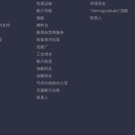
轮渡运输
环境安全
船只导航
“Hercogs Jekabs”游船
拖船
联系人
的支持
燃料仓
船用杂货商服务
室
收集海洋垃圾
造船厂
工业潜水
船只租赁
渔船码头
游艇码头
可供出租的办公室
支援船只出租
联系人