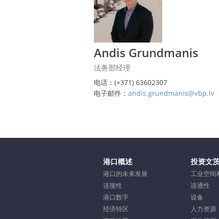
Andis Grundmanis
法务部经理
电话：(+371) 63602307
电子邮件：
andis.grundmanis@vbp.lv
港口概述
投资文
港口的未来发展
工业空间
连接性
连通性
港口数字
设备
经济特区
人力资源