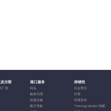
茨皮尔斯
港口服务
持续性
和厂房
码头
社会责任
船务代理
灯塔
轮渡运输
环境安全
船只导航
“Hercogs Jekabs”游船