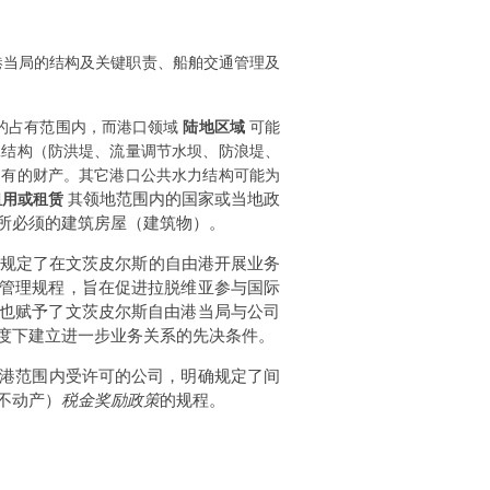
港当局的结构及关键职责、船舶交通管理及
的占有范围内，而港口领域
陆地区域
可能
工结构（防洪堤、流量调节水坝、防浪堤、
拥有的财产。其它港口公共水力结构可能为
领地范围内的国家或当地政
租用或租赁
其
所必须的建筑房屋（建筑物）。
规定了在文茨皮尔斯的自由港开展业务
管理规程，旨在促进拉脱维亚参与国际
也赋予了文茨皮尔斯自由港当局与公司
度下建立进一步业务关系的先决条件。
港范围内受许可的公司，明确规定了间
不动产）
税金
奖励政策
的规程。