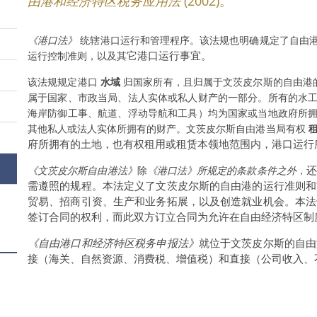
由港和经济特区税务应用法
(2002)。
《港口法》
统辖港口运行和管理程序。该法规也明确规定了自由
它港口运行事宜。
运行控制准则，以及其
该法规规定港口
水域
归国家所有，且归属于文茨皮尔斯的自由港
属于国家、市政当局、法人实体或私人财产的一部分。所有的水
海岸防御工事、航道、浮动导航和工具）均为国家或当地政府所
其他私人或法人实体所拥有的财产。文茨皮尔斯自由港当局有权
府所拥有的土地，也有权租用或租赁本领地范围内，港口运行
还
《文茨皮尔斯自由港法》
除
《港口法》所规定的条款条件之外，
需遵照的规程。本法定义了文茨皮尔斯的自由港的运行准则和
贸易、招商引资、生产和业务拓展，以及创造就业机会。本法
签订合同的权利，而此双方订立合同为允许在自由经济特区制
《自由港口和经济特区税务申报法》
就位于文茨皮尔斯的自由
接（海关、自然资源、消费税、增值税）和直接（公司收入、