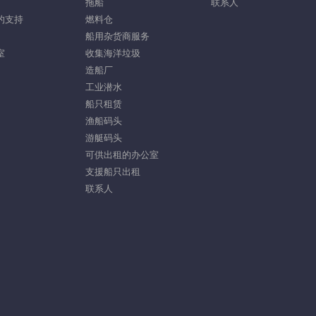
拖船
联系人
的支持
燃料仓
船用杂货商服务
室
收集海洋垃圾
造船厂
工业潜水
船只租赁
渔船码头
游艇码头
可供出租的办公室
支援船只出租
联系人