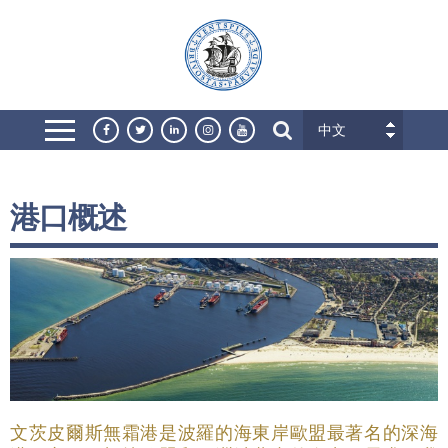
中文
港口概述
文茨皮爾斯無霜港是波羅的海東岸歐盟最著名的深海