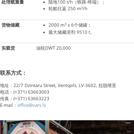
处理载重量
陆地100 t/h（铁路-终端）；
3
轮船往返 250 m
/h
3
货物储藏
2000 m
x 6个储罐；
最大储藏溶剂 9510 t。
实载货
油轮DWT 20,000
联系方式：
地址：22/7 Dzintaru Street, Ventspils, LV-3602, 拉脱维亚
电话：(+371) 63663003
传真：(+371) 63663223
E-mail：
office@vars.lv