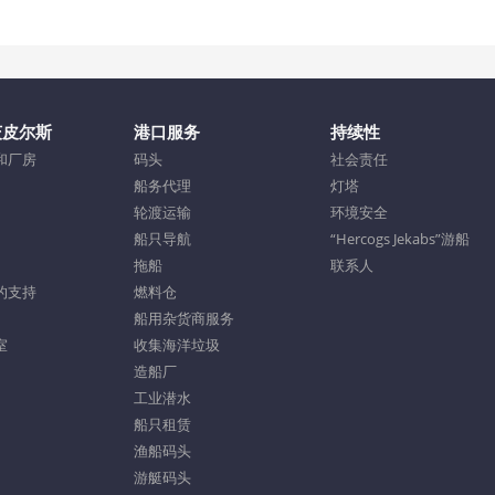
茨皮尔斯
港口服务
持续性
和厂房
码头
社会责任
船务代理
灯塔
轮渡运输
环境安全
船只导航
“Hercogs Jekabs”游船
拖船
联系人
的支持
燃料仓
船用杂货商服务
室
收集海洋垃圾
造船厂
工业潜水
船只租赁
渔船码头
游艇码头