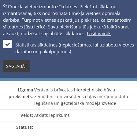
Šī tīmekļa vietne izmanto sīkdatnes. Piekrītot sīkdatņu
PUBLISKIE IEPIRKUMI
izmantošanai, tiks nodrošināta tīmekļa vietnes optimāla
darbība. Turpinot vietnes apskati Jūs piekrītat, ka izmantosim
sīkdatnes Jūsu ierīcē. Savu piekrišanu Jūs jebkurā laikā varat
atsaukt, nodzēšot saglabātās sīkdatnes.
Lasīt vairāk
Statistikas sīkdatnes (nepieciešamas, lai uzlabotu vietnes
darbību un pakalpojumus)
SAGLABĀT
Iepirkuma detaļas
Līguma
Ventspils brīvostas hidrotehnisko būvju
priekšmets:
zemūdens un virsūdens daļas mērījumu datu
iegūšana un ģeotelpiskā modeļa izveide
Veids:
Atklāts iepirkums
Statuss: