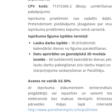
CPV kods:
71315300-2 (Būvju uzmērīšanas
pakalpojumi).
Iepirkuma priekšmets nav sadalīts daļās.
Pretendentam piedāvājums jāsagatavo par visu
iepirkuma priekšmetu kopumu vienā variantā.
Iepirkuma līguma izpildes termiņš:
Lauku darbu izpilde –
30 (trīsdesmit)
kalendārās dienas no līguma parakstīšanas.
Datu apstrādes un ģeotelpiskā 3D modeļa
izveide
– 60 (sešdesmit) kalendārās dienas pēc
lauku darbu pabeigšanas (visi darbu etapi) un
starpziņojuma saskaņošanas ar Pasūtītāju.
Avanss ne vairāk kā 30%
.
Ar Iepirkuma dokumentiem Ieinteresētais
piegādātājs var iepazīties un saņemt tos
elektroniski bez maksas Ventspils brīvostas
pārvaldes mājas lapā internetā
http://www.portofventspils.lv/lv/publiskie-