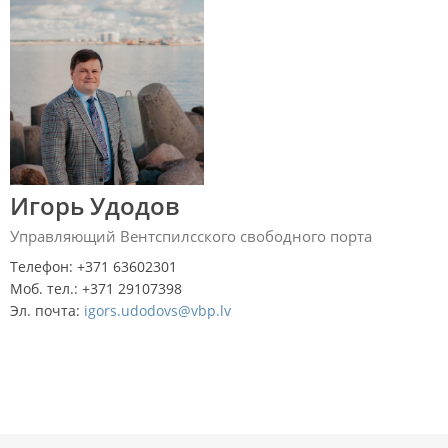
Игорь Удодов
Управляющий Вентспилсского свободного порта
Телефон: +371 63602301
Моб. тел.: +371 29107398
Эл. почта:
igors.udodovs@vbp.lv