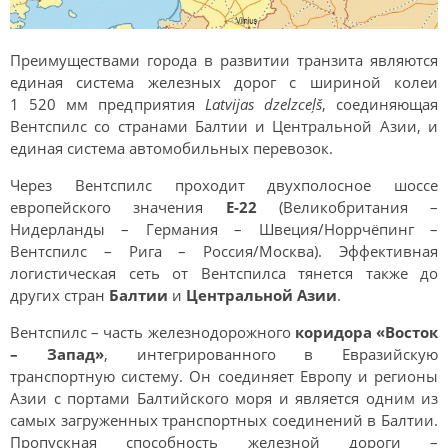
Преимуществами города в развитии транзита являются
единая система железных дорог с шириной колеи
1 520 мм предприятия
Latvijas dzelzceļš
, соединяющая
Вентспилс со странами Балтии и Центральной Азии, и
единая система автомобильных перевозок.
Через Вентспилс проходит двухполосное шоссе
европейского значения
Е-22
(Великобритания –
Нидерланды – Германия – Швеция/Норрчёпинг –
Вентспилс – Рига – Россия/Москва). Эффективная
логистическая сеть от Вентспилса тянется также до
других стран
Балтии
и
Центральной Азии
.
Вентспилс – часть железнодорожного
коридора «Восток
– Запад»
, интегрированного в Евразийскую
транспортную систему. Он соединяет Европу и регионы
Азии с портами Балтийского моря и является одним из
самых загруженных транспортных соединений в Балтии.
Пропускная способность железной дороги –