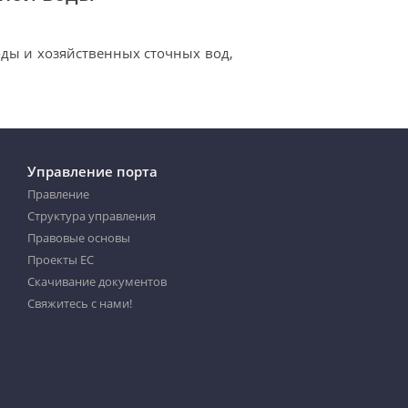
оды и хозяйственных сточных вод,
Управление порта
Правление
Структура управления
Правовые основы
Проекты ЕС
Скачивание документов
Свяжитесь с нами!