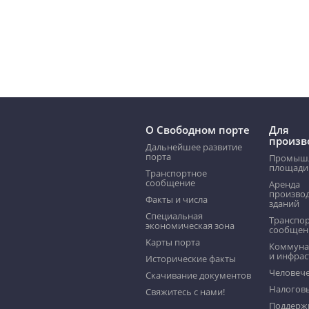
О Свободном порте
Для
произв
Дальнейшее развитие
порта
Промыш
площади
Транспортное
сообщение
Аренда
произво
Факты и числа
зданий
Специальная
Транспо
экономическая зона
сообщен
Kарты порта
Коммуна
и инфрас
Исторические факты
Человече
Скачивание документов
Налогов
Свяжитесь с нами!
Поддерж