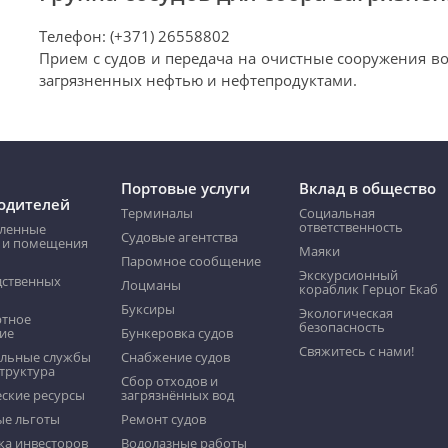
Телефон: (+371) 26558802
Прием с судов и передача на очистные сооружения в
загрязненных нефтью и нефтепродуктами.
Портовые услуги
Вклад в общество
одителей
Терминалы
Социальная
ответственность
ленные
Судовые агентства
 и помещения
Маяки
Пaромнoе сообщение
Экскурсионный
дственных
Лоцманы
кораблик Герцог Екаб
Буксиры
Экологическая
ртное
безопасность
ие
Бункеровка судов
Свяжитесь с нами!
льные службы
Снабжение судов
труктура
Сбор отходов и
ские ресурсы
загрязнённых вод
ые льготы
Pемонт судов
ка инвесторов
Водолазные работы