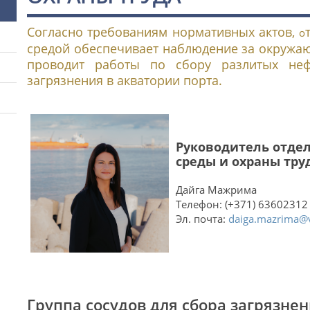
Согласно требованиям нормативных актов,
о
средой обеспечивает наблюдение за окружаю
проводит работы по сбору разлитых неф
загрязнения в акватории порта.
Руководитель отде
среды и охраны тру
Дайга Мажрима
Телефон: (+371) 63602312
Эл. почта:
daiga.mazrima@v
Группа сосудов для сбора загрязне