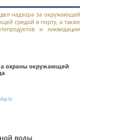
тдел надзора за окружающей
щей средой в порту, а также
тепродуктов и ликвидации
ла охраны окружающей
да
bp.lv
нной воды