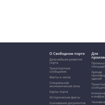
О Свободном порте
Для
произв
Дальнейшее развитие
порта
Промыш
площади
Транспортное
сообщение
Аренда
произво
Факты и числа
зданий
Специальная
Транспо
экономическая зона
сообщен
Kарты порта
Коммуна
и инфрас
Исторические факты
Человече
Скачивание документов