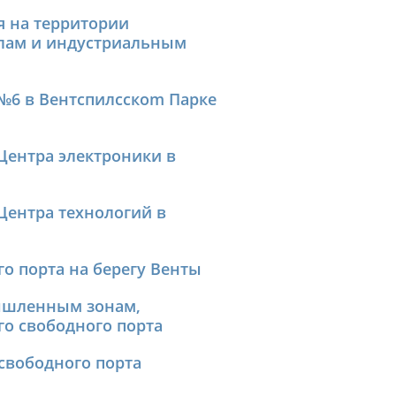
я на территории
алам и индустриальным
№6 в Вентспилсскom Паркe
Центра электроники в
Центра технологий в
о порта на берегу Венты
ышленным зонам,
о свободного порта
свободного порта