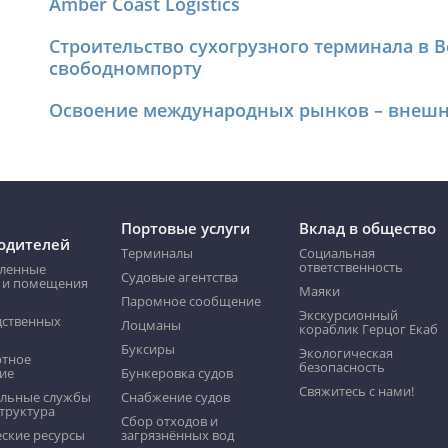
Amber Coast Logistics
Строительство сухогрузного терминала в 
свободномпорту
Освоение международных рынков – внешн
Портовые услуги
Вклад в общество
одителей
Терминалы
Социальная
ответственность
ленные
Судовые агентства
 и помещения
Маяки
Пaромнoе сообщение
Экскурсионный
дственных
Лоцманы
кораблик Герцог Екаб
Буксиры
Экологическая
ртное
безопасность
ие
Бункеровка судов
Свяжитесь с нами!
льные службы
Снабжение судов
труктура
Сбор отходов и
ские ресурсы
загрязнённых вод