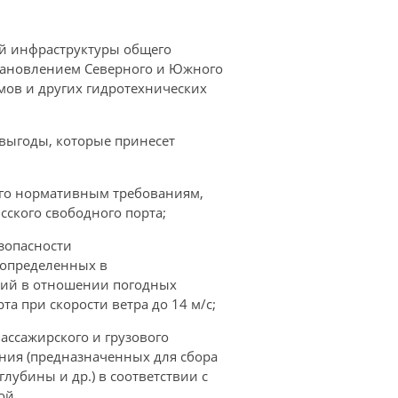
й инфраструктуры общего
становлением Северного и Южного
мов и других гидротехнических
выгоды, которые принесет
его нормативным требованиям,
сского свободного порта;
езопасности
м определенных в
ний в отношении погодных
а при скорости ветра до 14 м/с;
ассажирского и грузового
ения (предназначенных для сбора
лубины и др.) в соответствии с
ой