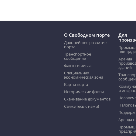
О Свободном порте
Для
произв
Дальнейшее развитие
порта
Промыш
площади
Транспортное
сообщение
Аренда
произво
Факты и числа
зданий
Специальная
Транспо
экономическая зона
сообщен
Kарты порта
Коммуна
и инфрас
Исторические факты
Человече
Скачивание документов
Налогов
Свяжитесь с нами!
Поддерж
Аренда 
Промыш
предпри