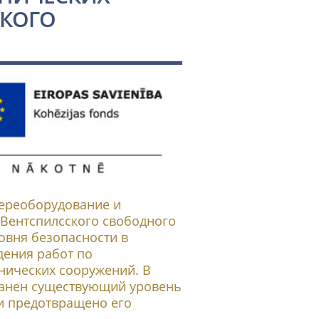
СКОГО
Переоборудование и
Вентспилсского свободного
овня безопасности в
дения работ по
нических сооружений. В
хранен существующий уровень
 и предотвращено его