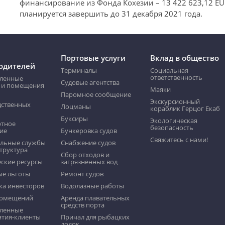
финансирование из Фонда Кохезии – 13 422 623,12 EUR
планируется завершить до 31 декабря 2021 года.
Портовые услуги
Вклад в общество
одителей
Терминалы
Социальная
ответственность
ленные
Судовые агентства
 и помещения
Маяки
Пaромнoе сообщение
Экскурсионный
дственных
Лоцманы
кораблик Герцог Екаб
Буксиры
Экологическая
ртное
безопасность
ие
Бункеровка судов
Свяжитесь с нами!
льные службы
Снабжение судов
труктура
Сбор отходов и
ские ресурсы
загрязнённых вод
ые льготы
Pемонт судов
ка инвесторов
Водолазные работы
помещений
Аренда плавательных
средств порта
ленные
ятия-клиенты
Причал для рыбацких
лодок