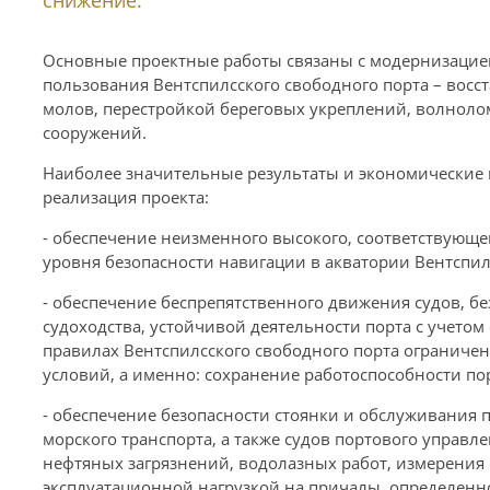
Основные проектные работы связаны с модернизацие
пользования Вентспилсского свободного порта – вос
молов, перестройкой береговых укреплений, волноло
сооружений.
Наиболее значительные результаты и экономические 
реализация проекта:
- обеспечение неизменного высокого, соответствующ
уровня безопасности навигации в акватории Вентспил
- обеспечение беспрепятственного движения судов, б
судоходства, устойчивой деятельности порта с учето
правилах Вентспилсского свободного порта ограниче
условий, а именно: сохранение работоспособности порт
- обеспечение безопасности стоянки и обслуживания п
морского транспорта, а также судов портового управл
нефтяных загрязнений, водолазных работ, измерения г
эксплуатационной нагрузкой на причалы, определенн