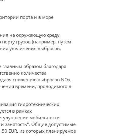
ритории порта и в море
яния на окружающую среду,
 порту грузов (например, путем
ения увеличения выбросов,
е главным образом благодаря
тственно количества
годаря снижению выбросов NOx,
ичения времени, проводимого в
низация гидротехнических
уется в рамках
 и улучшение мобильности
 и занятость". Общие допустимые
2,50 EUR, из которых планируемое