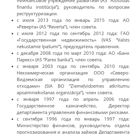
«Финансовое учреждение развития» (AS “Attīstības
finanšu institūcija”), руководитель по вопросам
реструктуризации.
с июля 2013 года по январь 2015 года: АО
«Реверта» (AS “Reverta”), член совета.
с июля 2012 года по сентябрь 2012 года: ГАО
«Государственная недвижимость» (VAS “Valsts
nekustamie īpašumi”), председатель правления.
с декабря 2008 года по март 2010 года: АО «Банк
Парекс» (AS “Parex banka”), член совета.
с января 2003 года по сентябрь 2010 года:
Некоммерческая организация ООО «Северо-
Видземская организация по управлению
отходами» (SIA BO “Ziemeļvidzemes atkritumu
apsaimniekošanas organizācija”), член совета.
с января 1997 года по апрель 2006 года:
Государственное казначейство, Директор
департамента управления финансовыми рисками.
с сентября 1996 года по январь 1997 года:
Министерство финансов, руководитель отдела
прогнозирования и анализа займов Департамента