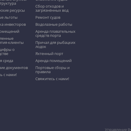
труктура
Сбор отходов и
ские ресурсы
загрязнённых вод
ые льготы
Pемонт судов
ка инвесторов
Водолазные работы
помещений
Аренда плавательных
средств порта
ленные
ятия-клиенты
Причал для рыбацких
лодок
цифры о
стве
Яхтенный порт
я среда
Аренда помещений
ние документов
Портовые сборы и
правила
ь с нами!
Свяжитесь с нами!
Управление Ве