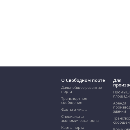
О Свободном порте
Для
произв
Дальнейшее развитие
порта
Промыш
площади
Транспортное
сообщение
Аренда
произво
Факты и числа
зданий
Специальная
Транспо
экономическая зона
сообщен
Kарты порта
Коммуна