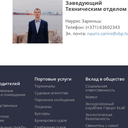
Заведующий
Техническим отделом
Наурис Зариньш
Телефон: (+371) 63602343
Эл. почта:
nauris.zarins@vbp.lv
Портовые услуги
Вклад в общество
одителей
Терминалы
Социальная
ответственность
ленные
Судовые агентства
 и помещения
Маяки
Пaромнoе сообщение
Экскурсионный
дственных
Лоцманы
кораблик Герцог Екаб
Буксиры
Экологическая
ртное
безопасность
ие
Бункеровка судов
Свяжитесь с нами!
льные службы
Снабжение судов