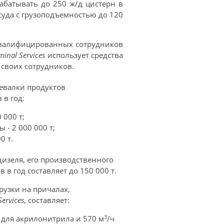
абатывать до 250 ж/д цистерн в
суда с грузоподъемностью до 120
квалифицированных сотрудников
minal Services
использует средства
 своих сотрудников.
евалки продуктов
в год:
 000 т;
 - 2 000 000 т;
0 т.
изеля, его производственного
 в год составляет до 150 000 т.
рузки на причалах,
Services
, составляет:
3
 для акрилонитрила и 570 м
/ч