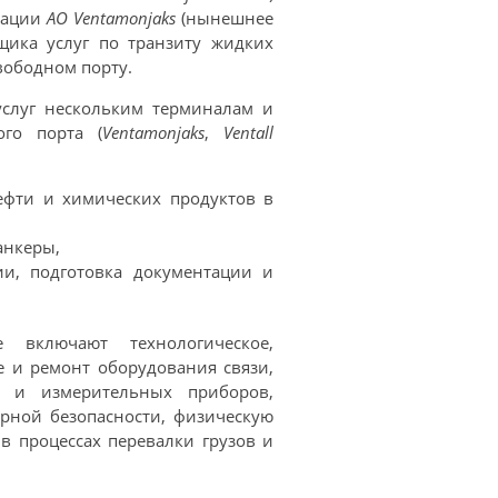
изации
АО Ventamonjaks
(нынешнее
вщика услуг по транзиту жидких
вободном порту.
услуг нескольким терминалам и
ого порта (
Ventamonjaks
,
Ventall
ефти и химических продуктов в
анкеры,
ии, подготовка документации и
е включают технологическое,
е и ремонт оборудования связи,
и и измерительных приборов,
рной безопасности, физическую
в процессах перевалки грузов и