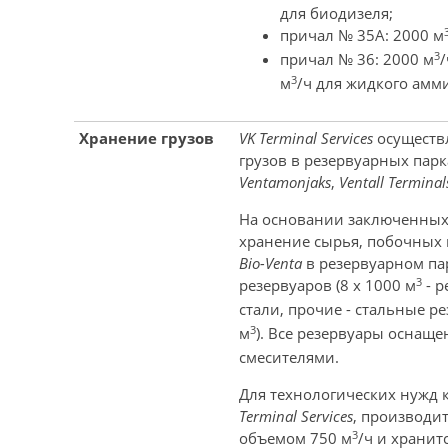
для биодизеля;
причал № 35А: 2000 м
3
причал № 36: 2000 м
/
3
м
/ч для жидкого амми
Хранение грузов
VK Terminal Services
осуществ
грузов в резервуарных пар
Ventamonjaks
,
Ventall Terminal
На основании заключенных
хранение сырья, побочных 
Bio-Venta
в резервуарном пар
3
резервуаров (8 x 1000 м
- р
стали, прочие - стальные р
3
м
). Все резервуары оснащ
смесителями.
Для технологических нужд
Terminal Services
, производит
3
объемом 750 м
/ч и хранит