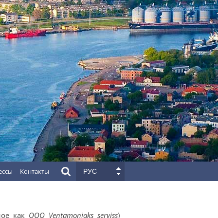
ессы
Контакты
РУС
ное как
ООО Ventamonjaks serviss
)