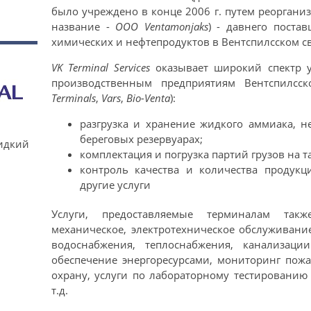
было учреждено в конце 2006 г. путем реорган
название -
ООО Ventamonjaks
) - давнего поста
химических и нефтепродуктов в Вентспилсском с
VK Terminal Services
оказывает широкий спектр 
производственным предприятиям Вентспилсск
Terminals
,
Vars
,
Bio-Venta
):
разгрузка и хранение жидкого аммиака, н
береговых резервуарах;
идкий
комплектация и погрузка партий грузов на т
контроль качества и количества продукц
другие услуги
Услуги, предоставляемые терминалам такж
механическое, электротехническое обслуживани
водоснабжения, теплоснабжения, канализаци
обеспечение энергоресурсами, мониторинг пожа
охрану, услуги по лабораторному тестированию 
т.д.