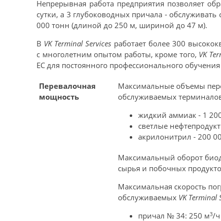
Непрерывная работа предприятия позволяет обр
сутки, а 3 глубоководных причала - обслуживать 
000 тонн (длиной до 250 м, шириной до 47 м).
В
VK Terminal Services
работает более 300 высоко
с многолетним опытом работы, кроме того,
VK Ter
ЕС для постоянного профессионального обучения
Перевалочная
Максимальные объемы пер
мощность
обслуживаемых терминалов 
жидкий аммиак - 1 200
светлые нефтепродукты
акрилонитрил - 200 00
Максимальный оборот биод
сырья и побочных продуктов
Максимальная скорость пог
обслуживаемых
VK Terminal 
3
причал № 34: 250 м
/ч