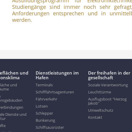
Ausbildungsprogramm für Elektroniktechnik
Studiengänge sind immer noch sehr gefragt
Anforderungen entsprechen und in unmittel
werden.
ieflächen und
Dienstleistungen im
Der freihafen in der
tionsklima
Hafen
gesellschaft
läche und
Terminals
Soziale Verantwortung
räume
Schifffahrtsagenturen
Leuchttürme
n
Fährverkehr
Ausflugsboot "Herzog
onsgebäuden
Jakob"
Lotsen
verbindungen
Umweltschutz
Schlepper
e Dienste und
Kontakt
ktur
Bunkerung
äfte
Schiffsausrüster