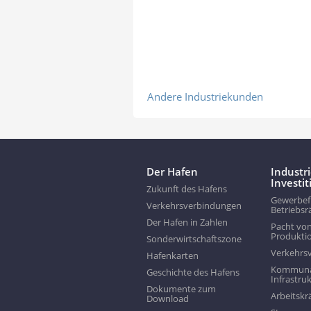
Andere Industriekunden
Der Hafen
Industr
Investi
Zukunft des Hafens
Gewerbef
Verkehrsverbindungen
Betriebs
Der Hafen in Zahlen
Pacht vo
Produkti
Sonderwirtschaftszone
Verkehrs
Hafenkarten
Kommunal
Geschichte des Hafens
Infrastru
Dokumente zum
Arbeitskr
Download