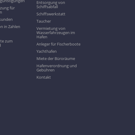
rgünstigungen
Entsorgung von
Schiffsabfall
zung für
en
Schiffswerkstatt
ekunden
Taucher
n in Zahlen
Vermietung von
Wasserfahrzeugen im
Hafen
te zum
Anleger für Fischerboote
d
Yachthafen
Miete der Büroräume
Hafenverordnung und
Gebühren
Kontakt