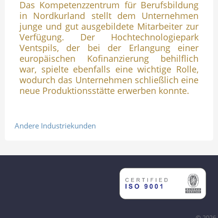
Das Kompetenzzentrum für Berufsbildung
in Nordkurland stellt dem Unternehmen
junge und gut ausgebildete Mitarbeiter zur
Verfügung. Der Hochtechnologiepark
Ventspils, der bei der Erlangung einer
europäischen Kofinanzierung behilflich
war, spielte ebenfalls eine wichtige Rolle,
wodurch das Unternehmen schließlich eine
neue Produktionsstätte erwerben konnte.
Andere Industriekunden
© 2026