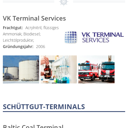
VK Terminal Services
Frachtgut:
Acrylnitril;
flüssiges
Ammoniak;
Biodiesel;
Leichtölprodukte;
Gründungsjahr:
2006
SCHÜTTGUT-TERMINALS
Baltic Coal Terminal