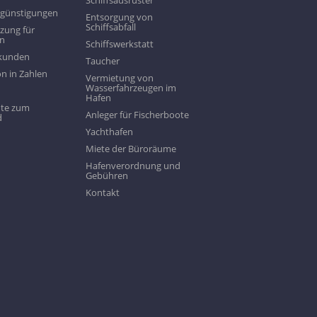
Schiffsausrüster
rgünstigungen
Entsorgung von
Schiffsabfall
zung für
en
Schiffswerkstatt
ekunden
Taucher
n in Zahlen
Vermietung von
Wasserfahrzeugen im
Hafen
te zum
Anleger für Fischerboote
d
Yachthafen
Miete der Büroräume
Hafenverordnung und
Gebühren
Kontakt