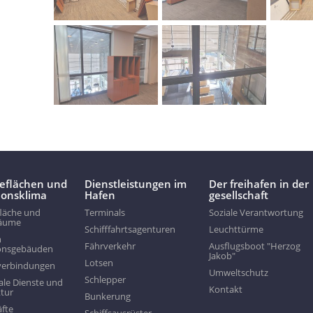
ieflächen und
Dienstleistungen im
Der freihafen in der
tionsklima
Hafen
gesellschaft
läche und
Terminals
Soziale Verantwortung
räume
Schifffahrtsagenturen
Leuchttürme
n
Fährverkehr
Ausflugsboot "Herzog
onsgebäuden
Jakob"
Lotsen
verbindungen
Umweltschutz
Schlepper
e Dienste und
Kontakt
ktur
Bunkerung
äfte