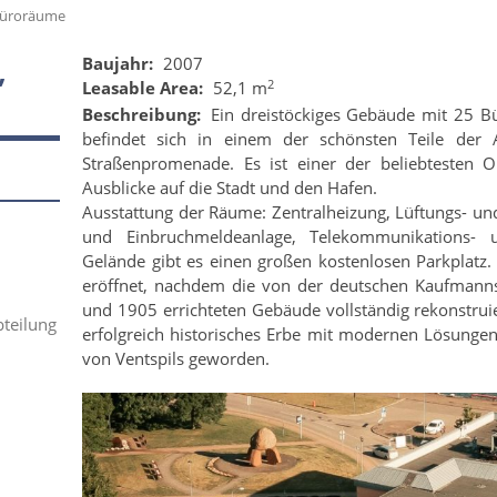
Büroräume
R
Baujahr:
2007
2
Leasable Area:
52,1 m
Beschreibung:
Ein dreistöckiges Gebäude mit 25 B
befindet sich in einem der schönsten Teile der 
Straßenpromenade. Es ist einer der beliebtesten Or
Ausblicke auf die Stadt und den Hafen.
Ausstattung der Räume: Zentralheizung, Lüftungs- un
und Einbruchmeldeanlage, Telekommunikations- 
Gelände gibt es einen großen kostenlosen Parkplatz
eröffnet, nachdem die von der deutschen Kaufmanns
und 1905 errichteten Gebäude vollständig rekonstru
bteilung
erfolgreich historisches Erbe mit modernen Lösunge
von Ventspils geworden.