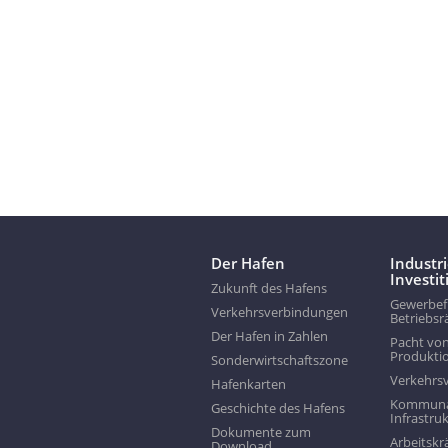
Der Hafen
Industr
Investi
Zukunft des Hafens
Gewerbef
Verkehrsverbindungen
Betriebs
Der Hafen in Zahlen
Pacht vo
Produkti
Sonderwirtschaftszone
Verkehrs
Hafenkarten
Kommunal
Geschichte des Hafens
Infrastru
Dokumente zum
Arbeitskr
Download