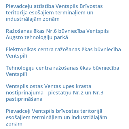
Pievadceļu attīstība Ventspils Brīvostas
teritorijā esošajiem termināļiem un
industriālajām zonām
Ražošanas ēkas Nr.6 būvniecība Ventspils
Augsto tehnoloģiju parkā
Elektronikas centra ražošanas ēkas būvniecība
Ventspilī
Tehnoloģiju centra ražošanas ēkas būvniecība
Ventspilī
Ventspils ostas Ventas upes krasta
nostiprinājuma - piestātņu Nr.2 un Nr.3
pastiprināšana
Pievadceļi Ventspils brīvostas teritorijā
esošajiem termināļiem un industriālajām
zonām