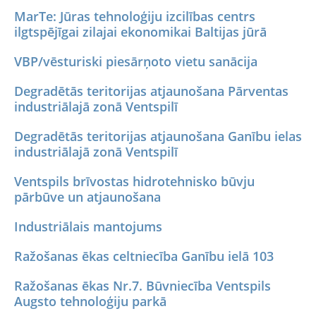
MarTe: Jūras tehnoloģiju izcilības centrs
ilgtspējīgai zilajai ekonomikai Baltijas jūrā
VBP/vēsturiski piesārņoto vietu sanācija
Degradētās teritorijas atjaunošana Pārventas
industriālajā zonā Ventspilī
Degradētās teritorijas atjaunošana Ganību ielas
industriālajā zonā Ventspilī
Ventspils brīvostas hidrotehnisko būvju
pārbūve un atjaunošana
Industriālais mantojums
Ražošanas ēkas celtniecība Ganību ielā 103
Ražošanas ēkas Nr.7. Būvniecība Ventspils
Augsto tehnoloģiju parkā