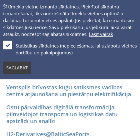
Šī tīmekļa vietne izmanto sīkdatnes. Piekrītot sīkdatņu
izmantošanai, tiks nodrošināta tīmekļa vietnes optimāla
darbība. Turpinot vietnes apskati Jūs piekrītat, ka izmantosim
sīkdatnes Jūsu ierīcē. Savu piekrišanu Jūs jebkurā laikā varat
atsaukt, nodzēšot saglabātās sīkdatnes.
Lasīt vairāk
LV
Statistikas sīkdatnes (nepieciešamas, lai uzlabotu vietnes
darbību un pakalpojumus)
ES PROJEKTI
SAGLABĀT
Ventspils brīvostas kuģu satiksmes vadības
centra atjaunošana un piestātņu elektrifikācija
Ostu pārvaldības digitālā transformācija,
pilnveidojot transporta un loģistikas datu
apstrādi un analīzi
H2-Derivatives@BalticSeaPorts