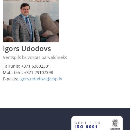
Igors Udodovs
Ventspils brīvostas pārvaldnieks
Tālrunis: +371 63602301
Mob. tālr.: +371 29107398
E-pasts:
igors.udodovs@vbp.lv