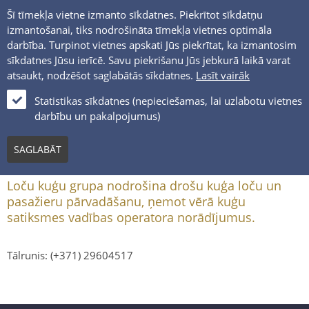
Šī tīmekļa vietne izmanto sīkdatnes. Piekrītot sīkdatņu
izmantošanai, tiks nodrošināta tīmekļa vietnes optimāla
darbība. Turpinot vietnes apskati Jūs piekrītat, ka izmantosim
sīkdatnes Jūsu ierīcē. Savu piekrišanu Jūs jebkurā laikā varat
atsaukt, nodzēšot saglabātās sīkdatnes.
Lasīt vairāk
LV
Statistikas sīkdatnes (nepieciešamas, lai uzlabotu vietnes
darbību un pakalpojumus)
LOČU KUĢU GRUPA
SAGLABĀT
Loču kuģu grupa nodrošina drošu kuģa loču un
pasažieru pārvadāšanu, ņemot vērā kuģu
satiksmes vadības operatora norādījumus.
Tālrunis: (+371) 29604517