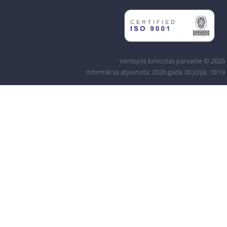
Ventspils brīvostas pārvalde © 2026
Informācija atjaunota: 2026.gada 30.jūlijā, 10:19