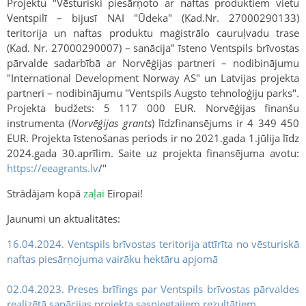
Projektu "Vēsturiski piesārņoto ar naftas produktiem vietu
Ventspilī – bijusī NAI "Ūdeka" (Kad.Nr. 27000290133)
teritorija un naftas produktu maģistrālo cauruļvadu trase
(Kad. Nr. 27000290007) – sanācija" īsteno Ventspils brīvostas
pārvalde sadarbībā ar Norvēģijas partneri – nodibinājumu
"International Development Norway AS" un Latvijas projekta
partneri – nodibinājumu "Ventspils Augsto tehnoloģiju parks".
Projekta budžets: 5 117 000 EUR. Norvēģijas finanšu
instrumenta (
Norvēģijas grants
) līdzfinansējums ir 4 349 450
EUR. Projekta īstenošanas periods ir no 2021.gada 1.jūlija līdz
2024.gada 30.aprīlim. Saite uz projekta finansējuma avotu:
https://eeagrants.lv
/"
Strādājam kopā
zaļai
Eiropai!
Jaunumi un aktualitātes:
16.04.2024. Ventspils brīvostas teritorija attīrīta no vēsturiskā
naftas piesārņojuma vairāku hektāru apjomā
02.04.2023. Preses brīfings par Ventspils brīvostas pārvaldes
realizētā sanācijas projekta sasniegtajiem rezultātiem