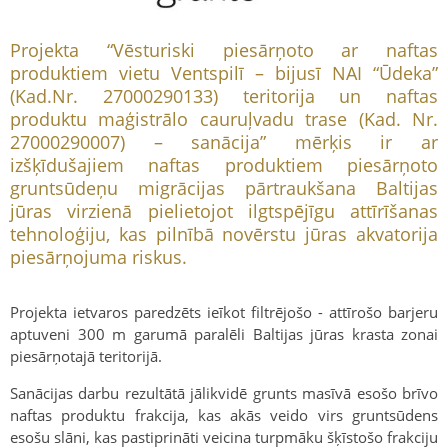
Projekta “Vēsturiski piesārņoto ar naftas
produktiem vietu Ventspilī – bijusī NAI “Ūdeka”
(Kad.Nr. 27000290133) teritorija un naftas
produktu maģistrālo cauruļvadu trase (Kad. Nr.
27000290007) – sanācija” mērķis ir ar
izšķīdušajiem naftas produktiem piesārņoto
gruntsūdeņu migrācijas pārtraukšana Baltijas
jūras virzienā pielietojot ilgtspējīgu attīrīšanas
tehnoloģiju, kas pilnībā novērstu jūras akvatorija
piesārņojuma riskus.
Projekta ietvaros paredzēts ieīkot filtrējošo - attīrošo barjeru
aptuveni 300 m garumā paralēli Baltijas jūras krasta zonai
piesārņotajā teritorijā.
Sanācijas darbu rezultātā jālikvidē grunts masīvā esošo brīvo
naftas produktu frakcija, kas akās veido virs gruntsūdens
esošu slāni, kas pastiprināti veicina turpmāku šķīstošo frakciju