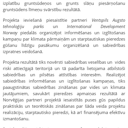
izplatību gruntsūdeņos un grunts slāņu piesārņošanu
gruntsūdens līmeņu svārstību rezultātā.
Projekta ieviešanā piesaistītie partneri
Ventspils Augsto
tehnoloģiju parks
un
International Development
Norway
piedalās organizējot informēšanas un izglītošanas
kampaņu par klimata pārmaiņām un starptautiskas pieredzes
gūšanu līdzīgu pasākumu organizēšanā un sabiedrības
izpratnes veidošanā.
Projekta rezultātā tiks novērsti sabiedrības veselības un vides
riski attiecīgajā teritorijā un tā padarīta lietojama atbilstoši
sabiedrības un pilsētas attīstības interesēm. Realizējot
sabiedrības informēšanas un izglītošanas kampaņas, tiks
paaugstinātas sabiedrības zināšanas par vides un klimata
jautājumiem, savukārt pieredzes apmaiņas rezultātā ar
Norvēģijas partneri projektā iesaistītās puses gūs papildus
praktiskās un teorētiskās zināšanas par šāda veida projektu
realizāciju, starptautisko pieredzi, kā arī finansējuma efektīvu
izmantošanu.