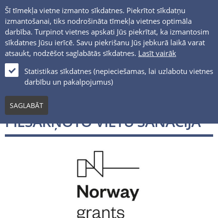
Šī tīmekļa vietne izmanto sīkdatnes. Piekrītot sīkdatņu
izmantošanai, tiks nodrošināta tīmekļa vietnes optimāla
darbība. Turpinot vietnes apskati Jūs piekrītat, ka izmantosim
sīkdatnes Jūsu ierīcē. Savu piekrišanu Jūs jebkurā laikā varat
atsaukt, nodzēšot saglabātās sīkdatnes.
Lasīt vairāk
LV
Statistikas sīkdatnes (nepieciešamas, lai uzlabotu vietnes
darbību un pakalpojumus)
PROJEKTS "VBP/VĒSTURISKI
SAGLABĀT
PIESĀRŅOTO VIETU SANĀCIJA"