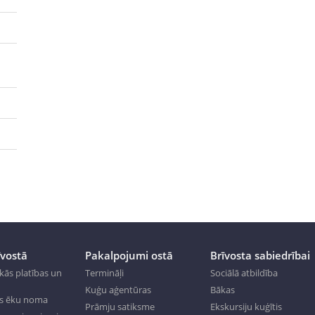
īvostā
Pakalpojumi ostā
Brīvosta sabiedrībai
kās platības un
Termināļi
Sociālā atbildība
Kuģu aģentūras
Bākas
s ēku noma
Prāmju satiksme
Ekskursiju kuģītis