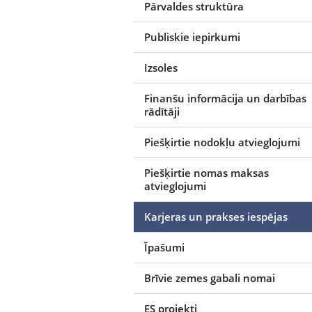
Pārvaldes struktūra
Publiskie iepirkumi
Izsoles
Finanšu informācija un darbības
rādītāji
Piešķirtie nodokļu atvieglojumi
Piešķirtie nomas maksas
atvieglojumi
Karjeras un prakses iespējas
Īpašumi
Brīvie zemes gabali nomai
ES projekti