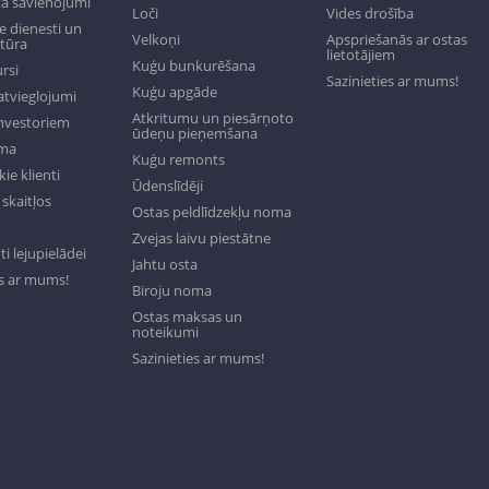
a savienojumi
Loči
Vides drošība
 dienesti un
Velkoņi
Apspriešanās ar ostas
ktūra
lietotājiem
Kuģu bunkurēšana
rsi
Sazinieties ar mums!
Kuģu apgāde
tvieglojumi
Atkritumu un piesārņoto
investoriem
ūdeņu pieņemšana
oma
Kuģu remonts
ie klienti
Ūdenslīdēji
skaitļos
Ostas peldlīdzekļu noma
Zvejas laivu piestātne
 lejupielādei
Jahtu osta
es ar mums!
Biroju noma
Ostas maksas un
noteikumi
Sazinieties ar mums!