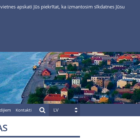
vietnes apskati Jūs piekrītat, ka izmantosim sīkdatnes Jūsu
dijiem
Kontakti
LV
AS