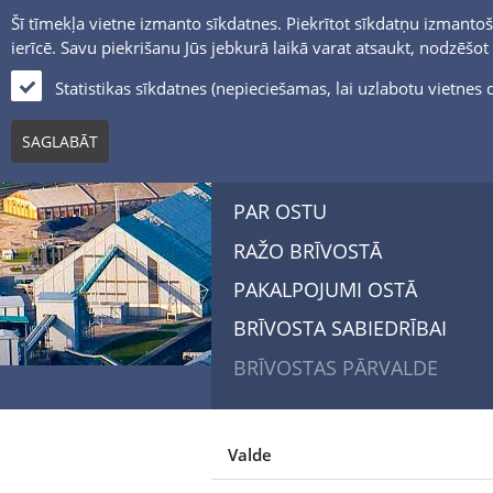
Šī tīmekļa vietne izmanto sīkdatnes. Piekrītot sīkdatņu izmantoš
ierīcē. Savu piekrišanu Jūs jebkurā laikā varat atsaukt, nodzēšo
Statistikas sīkdatnes (nepieciešamas, lai uzlabotu vietne
SAGLABĀT
PAR OSTU
RAŽO BRĪVOSTĀ
PAKALPOJUMI OSTĀ
BRĪVOSTA SABIEDRĪBAI
BRĪVOSTAS PĀRVALDE
Valde