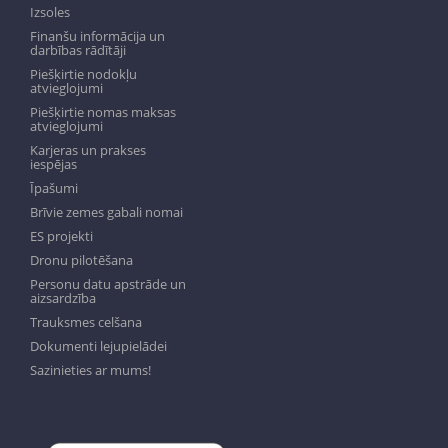
Izsoles
Finanšu informācija un
darbības rādītāji
Piešķirtie nodokļu
atvieglojumi
Piešķirtie nomas maksas
atvieglojumi
Karjeras un prakses
iespējas
Īpašumi
Brīvie zemes gabali nomai
ES projekti
Dronu pilotēšana
Personu datu apstrāde un
aizsardzība
Trauksmes celšana
Dokumenti lejupielādei
Sazinieties ar mums!