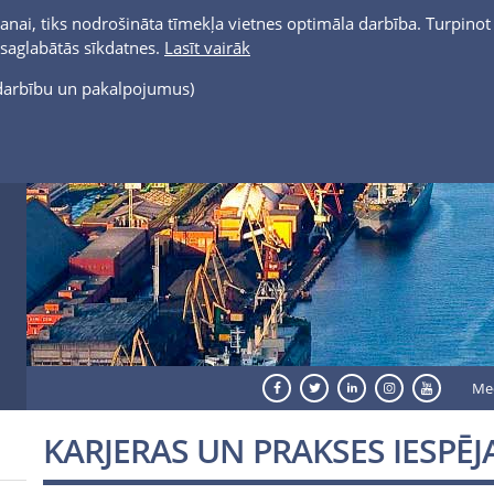
anai, tiks nodrošināta tīmekļa vietnes optimāla darbība. Turpinot 
t saglabātās sīkdatnes.
Lasīt vairāk
s darbību un pakalpojumus)
Me
KARJERAS UN PRAKSES IESPĒJ