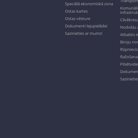
Transport
Speciālā ekonomiskā zona
Komunālie
Ostas kartes
infrastru
Ostas vēsture
Cilvēkresu
Dokumenti lejupielādei
Nodokļu a
Sazinieties ar mums!
Atbalsts 
Biroju n
Rūpniecisk
Ražošana 
Pilsētvide
Dokumenti
Sazinieti