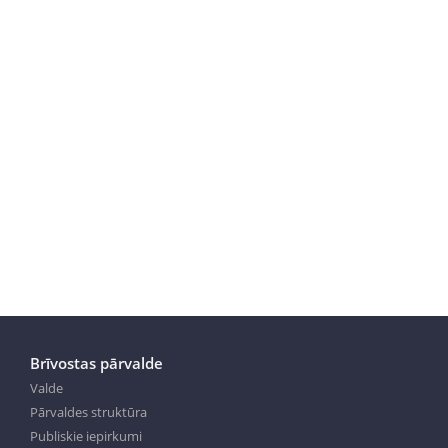
Brīvostas pārvalde
Valde
Pārvaldes struktūra
Publiskie iepirkumi