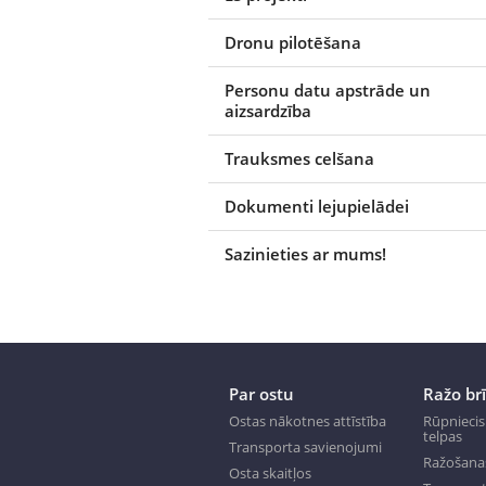
Dronu pilotēšana
Personu datu apstrāde un
aizsardzība
Trauksmes celšana
Dokumenti lejupielādei
Sazinieties ar mums!
Par ostu
Ražo br
Ostas nākotnes attīstība
Rūpniecis
telpas
Transporta savienojumi
Ražošana
Osta skaitļos