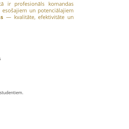
tā ir profesionāls komandas
em esošajiem un potenciālajiem
as
— kvalitāte, efektivitāte un
s
 studentiem.