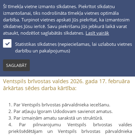
Šī tīmekļa vietne izmanto sīkdatnes. Piekrītot sīkdatņu
izmantošanai, tiks nodrošināta tīmekļa vietnes optimāla
darbība. Turpinot vietnes apskati Jūs piekrītat, ka izmantosim
sīkdatnes Jūsu ierīcē. Savu piekrišanu Jūs jebkurā laikā varat
atsaukt, nodzēšot saglabātās sīkdatnes.
Lasīt vairāk
LV
Statistikas sīkdatnes (nepieciešamas, lai uzlabotu vietnes
darbību un pakalpojumus)
2026. GADA 17. FEBRUĀRIS
SAGLABĀT
Ventspils brīvostas valdes 2026. gada 17. februāra
ārkārtas sēdes darba kārtība:
Par Ventspils brīvostas pārvaldnieka iecelšanu.
Par atļauju Igoram Udodovam savienot amatus.
Par izmaiņām amatu sarakstā un struktūrā.
Par pilnvarojumu Ventspils brīvostas valdes
priekšsēdētājam un Ventspils brīvostas pārvaldnieka