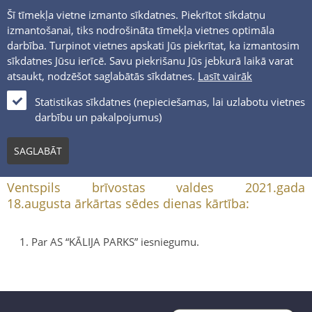
Šī tīmekļa vietne izmanto sīkdatnes. Piekrītot sīkdatņu
izmantošanai, tiks nodrošināta tīmekļa vietnes optimāla
darbība. Turpinot vietnes apskati Jūs piekrītat, ka izmantosim
sīkdatnes Jūsu ierīcē. Savu piekrišanu Jūs jebkurā laikā varat
atsaukt, nodzēšot saglabātās sīkdatnes.
Lasīt vairāk
LV
Statistikas sīkdatnes (nepieciešamas, lai uzlabotu vietnes
darbību un pakalpojumus)
2021.GADA 18.AUGUSTS
SAGLABĀT
Ventspils brīvostas valdes 2021.gada
18.augusta ārkārtas sēdes dienas kārtība:
Par AS “KĀLIJA PARKS” iesniegumu.