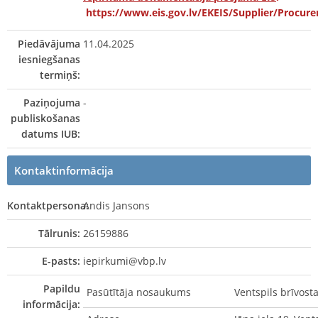
https://www.eis.gov.lv/EKEIS/Supplier/Procur
Piedāvājuma
11.04.2025
iesniegšanas
termiņš:
Paziņojuma
-
publiskošanas
datums IUB:
Kontaktinformācija
Kontaktpersona:
Andis Jansons
Tālrunis:
26159886
E-pasts:
iepirkumi@vbp.lv
Papildu
Pasūtītāja nosaukums
Ventspils brīvost
informācija: