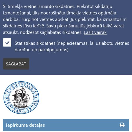
Šī tīmekļa vietne izmanto sīkdatnes. Piekrītot sīkdatņu
izmantošanai, tiks nodrošināta tīmekļa vietnes optimāla
darbība. Turpinot vietnes apskati Jūs piekrītat, ka izmantosim
sīkdatnes Jūsu ierīcē. Savu piekrišanu Jūs jebkurā laikā varat
atsaukt, nodzēšot saglabātās sīkdatnes.
Lasīt vairāk
LV
Statistikas sīkdatnes (nepieciešamas, lai uzlabotu vietnes
darbību un pakalpojumus)
PUBLISKIE IEPIRKUMI
SAGLABĀT
Iepirkuma detaļas