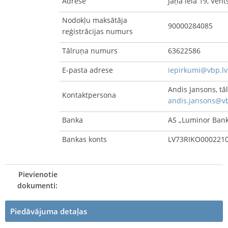
Adrese
Jāņa iela 19, Vent
Nodokļu maksātāja
90000284085
reģistrācijas numurs
Tālruņa numurs
63622586
E-pasta adrese
iepirkumi@vbp.lv
Andis Jansons, tā
Kontaktpersona
andis.jansons@vb
Banka
AS „Luminor Bank
Bankas konts
LV73RIKO000221
Pievienotie
dokumenti:
Piedāvājuma detaļas