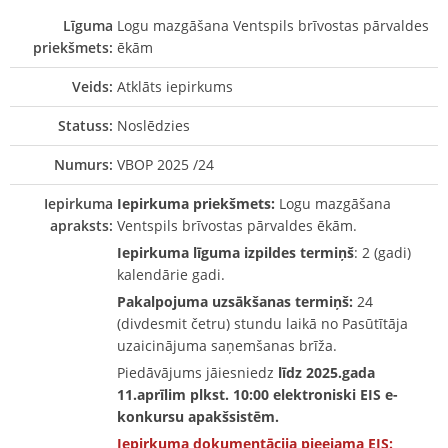
Līguma
Logu mazgāšana Ventspils brīvostas pārvaldes
priekšmets:
ēkām
Veids:
Atklāts iepirkums
Statuss:
Noslēdzies
Numurs:
VBOP 2025 /24
Iepirkuma
Iepirkuma priekšmets:
Logu mazgāšana
apraksts:
Ventspils brīvostas pārvaldes ēkām.
Iepirkuma līguma izpildes termiņš
: 2 (gadi)
kalendārie gadi.
Pakalpojuma uzsākšanas termiņš:
24
(divdesmit četru) stundu laikā no Pasūtītāja
uzaicinājuma saņemšanas brīža.
Piedāvājums jāiesniedz
līdz 2025.gada
11.aprīlim plkst. 10:00 elektroniski EIS e-
konkursu apakšsistēm.
Iepirkuma dokumentācija pieejama EIS
: