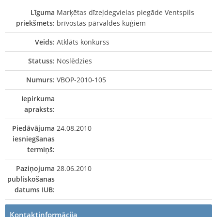
Līguma
Marķētas dīzeļdegvielas piegāde Ventspils
priekšmets:
brīvostas pārvaldes kuģiem
Veids:
Atklāts konkurss
Statuss:
Noslēdzies
Numurs:
VBOP-2010-105
Iepirkuma
apraksts:
Piedāvājuma
24.08.2010
iesniegšanas
termiņš:
Paziņojuma
28.06.2010
publiskošanas
datums IUB:
Kontaktinformācija