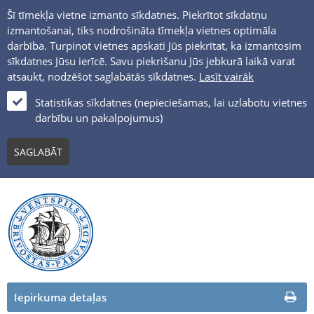
Šī tīmekļa vietne izmanto sīkdatnes. Piekrītot sīkdatņu
izmantošanai, tiks nodrošināta tīmekļa vietnes optimāla
darbība. Turpinot vietnes apskati Jūs piekrītat, ka izmantosim
sīkdatnes Jūsu ierīcē. Savu piekrišanu Jūs jebkurā laikā varat
atsaukt, nodzēšot saglabātās sīkdatnes.
Lasīt vairāk
LV
Statistikas sīkdatnes (nepieciešamas, lai uzlabotu vietnes
darbību un pakalpojumus)
PUBLISKIE IEPIRKUMI
SAGLABĀT
Iepirkuma detaļas