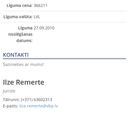
Līguma cena:
366211
Līguma valūta:
LVL
Līguma
27.09.2010
noslēgšanas
datums:
KONTAKTI
Sazinieties ar mums!
Ilze Remerte
Juriste
Tālrunis: (+371) 63602313
E-pasts:
ilze.remerte@vbp.lv