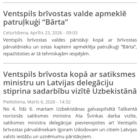
Ventspils brīvostas valde apmeklē
patruļkuģi “Bārta”
Ceturtdiena, Aprīlis 23, 2026 - 09:03
Ventspils brīvostas valdes pārstāvji kopā ar brīvostas
pārvaldnieku un ostas kapteini apmeklēja patruļkuģi “Bārta”,
iepazīstoties ar tā tehniskajām iespējām.
Ventspils brīvosta kopā ar satiksmes
ministru un Latvijas delegāciju
stiprina sadarbību vizītē Uzbekistānā
Piektdiena, Marts 6, 2026 - 14:32
No 4. līdz 6. martam Uzbekistānas galvaspilsētā Taškentā
norisinās satiksmes ministra Ata Švinkas darba vizīte,
satiksmes ministra delegācijai pievienojoties arī Ventspils
brīvostas pārvaldniekam Igoram Udodovam un citiem Latvijas
valsts iestāžu un uzņēmumu pārstāvjiem.