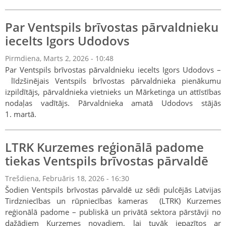
Par Ventspils brīvostas pārvaldnieku
iecelts Igors Udodovs
Pirmdiena, Marts 2, 2026 - 10:48
Par Ventspils brīvostas pārvaldnieku iecelts Igors Udodovs –
līdzšinējais Ventspils brīvostas pārvaldnieka pienākumu
izpildītājs, pārvaldnieka vietnieks un Mārketinga un attīstības
nodaļas vadītājs. Pārvaldnieka amatā Udodovs stājās
1. martā.
LTRK Kurzemes reģionālā padome
tiekas Ventspils brīvostas pārvaldē
Trešdiena, Februāris 18, 2026 - 16:30
Šodien Ventspils brīvostas pārvaldē uz sēdi pulcējās Latvijas
Tirdzniecības un rūpniecības kameras (LTRK) Kurzemes
reģionālā padome – publiskā un privātā sektora pārstāvji no
dažādiem Kurzemes novadiem, lai tuvāk iepazītos ar