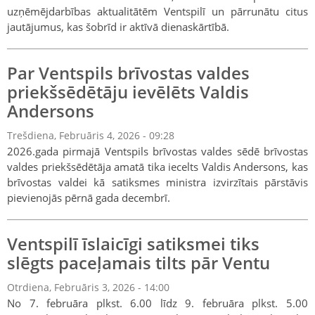
uzņēmējdarbības aktualitātēm Ventspilī un pārrunātu citus
jautājumus, kas šobrīd ir aktīvā dienaskārtībā.
Par Ventspils brīvostas valdes
priekšsēdētāju ievēlēts Valdis
Andersons
Trešdiena, Februāris 4, 2026 - 09:28
2026.gada pirmajā Ventspils brīvostas valdes sēdē brīvostas
valdes priekšsēdētāja amatā tika iecelts Valdis Andersons, kas
brīvostas valdei kā satiksmes ministra izvirzītais pārstāvis
pievienojās pērnā gada decembrī.
Ventspilī īslaicīgi satiksmei tiks
slēgts paceļamais tilts pār Ventu
Otrdiena, Februāris 3, 2026 - 14:00
No 7. februāra plkst. 6.00 līdz 9. februāra plkst. 5.00