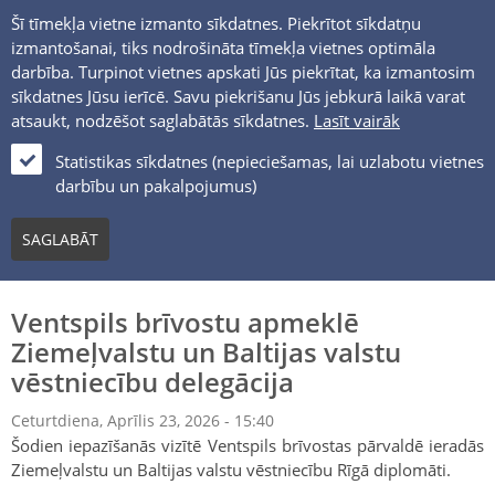
Šī tīmekļa vietne izmanto sīkdatnes. Piekrītot sīkdatņu
izmantošanai, tiks nodrošināta tīmekļa vietnes optimāla
darbība. Turpinot vietnes apskati Jūs piekrītat, ka izmantosim
sīkdatnes Jūsu ierīcē. Savu piekrišanu Jūs jebkurā laikā varat
atsaukt, nodzēšot saglabātās sīkdatnes.
Lasīt vairāk
LV
Statistikas sīkdatnes (nepieciešamas, lai uzlabotu vietnes
darbību un pakalpojumus)
MEDIJIEM
SAGLABĀT
Ventspils brīvostu apmeklē
Ziemeļvalstu un Baltijas valstu
vēstniecību delegācija
Ceturtdiena, Aprīlis 23, 2026 - 15:40
Šodien iepazīšanās vizītē Ventspils brīvostas pārvaldē ieradās
Ziemeļvalstu un Baltijas valstu vēstniecību Rīgā diplomāti.