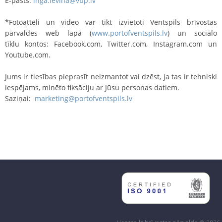
E-pasts:
inga.ievina@vbp.lv
*Fotoattēli un video var tikt izvietoti Ventspils brīvostas
pārvaldes web lapā (
www.portofventspils.lv
) un sociālo
tīklu kontos: Facebook.com, Twitter.com, Instagram.com un
Youtube.com.
Jums ir tiesības pieprasīt neizmantot vai dzēst, ja tas ir tehniski
iespējams, minēto fiksāciju ar Jūsu personas datiem.
Saziņai:
marketing@portofventspils.lv