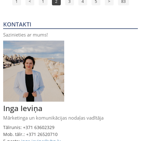
1
<
1
2
3
4
5
>
83
KONTAKTI
Sazinieties ar mums!
Inga Ieviņa
Mārketinga un komunikācijas nodaļas vadītāja
Tālrunis: +371 63602329
Mob. tālr.: +371 26520710