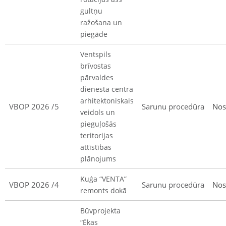
gultņu
ražošana un
piegāde
Ventspils
brīvostas
pārvaldes
dienesta centra
arhitektoniskais
VBOP 2026 /5
Sarunu procedūra
Nos
veidols un
pieguļošās
teritorijas
attīstības
plānojums
Kuģa “VENTA”
VBOP 2026 /4
Sarunu procedūra
Nos
remonts dokā
Būvprojekta
“Ēkas