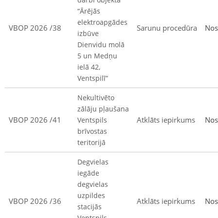
“Ārējās
elektroapgādes
VBOP 2026 /38
Sarunu procedūra
Nos
izbūve
Dienvidu molā
5 un Medņu
ielā 42,
Ventspilī”
Nekultivēto
zālāju pļaušana
VBOP 2026 /41
Atklāts iepirkums
Nos
Ventspils
brīvostas
teritorijā
Degvielas
iegāde
degvielas
uzpildes
VBOP 2026 /36
Atklāts iepirkums
Nos
stacijās
Ventspils