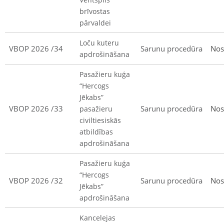
brīvostas
pārvaldei
Loču kuteru
VBOP 2026 /34
Sarunu procedūra
Nos
apdrošināšana
Pasažieru kuģa
“Hercogs
Jēkabs”
VBOP 2026 /33
Sarunu procedūra
Nos
pasažieru
civiltiesiskās
atbildības
apdrošināšana
Pasažieru kuģa
“Hercogs
VBOP 2026 /32
Sarunu procedūra
Nos
Jēkabs”
apdrošināšana
Kancelejas