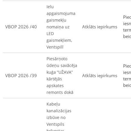
Ielu
apgaismojuma
Pie
gaismekļu
ies
VBOP 2026 /40
Atklāts iepirkums
nomaiņa uz
ter
LED
bei
gaismekļiem,
Ventspilī
Piesārņoto
ūdeņu savācēja
Pie
kuģa “UŽAVA”
ies
VBOP 2026 /39
Atklāts iepirkums
ter
kārtējās
bei
apskates
remonts dokā
Kabeļu
kanalizācijas
izbūve no
Ventspils
brīvostas