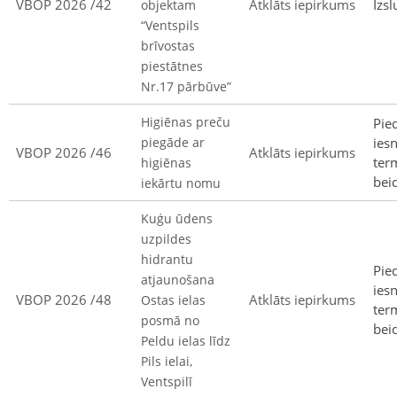
VBOP 2026 /42
Atklāts iepirkums
Izsl
objektam
“Ventspils
brīvostas
piestātnes
Nr.17 pārbūve”
Higiēnas preču
Pie
piegāde ar
ies
VBOP 2026 /46
Atklāts iepirkums
ter
higiēnas
bei
iekārtu nomu
Kuģu ūdens
uzpildes
hidrantu
Pie
atjaunošana
ies
VBOP 2026 /48
Atklāts iepirkums
Ostas ielas
ter
posmā no
bei
Peldu ielas līdz
Pils ielai,
Ventspilī