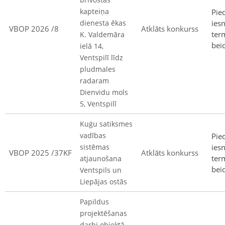
kapteiņa
Pie
dienesta ēkas
ies
VBOP 2026 /8
Atklāts konkurss
ter
K. Valdemāra
bei
ielā 14,
Ventspilī līdz
pludmales
radaram
Dienvidu mols
5, Ventspilī
Kuģu satiksmes
vadības
Pie
sistēmas
ies
VBOP 2025 /37KF
Atklāts konkurss
ter
atjaunošana
bei
Ventspils un
Liepājas ostās
Papildus
projektēšanas
darbi objektā