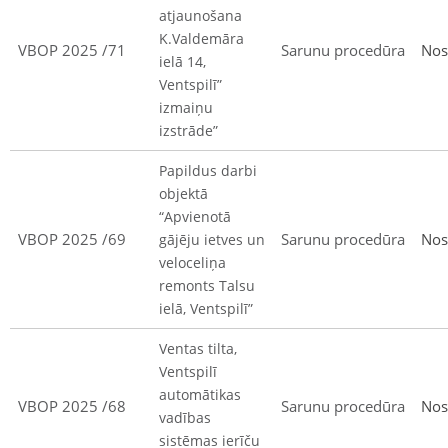
atjaunošana
K.Valdemāra
VBOP 2025 /71
Sarunu procedūra
Nos
ielā 14,
Ventspilī”
izmaiņu
izstrāde”
Papildus darbi
objektā
“Apvienotā
VBOP 2025 /69
Sarunu procedūra
Nos
gājēju ietves un
veloceliņa
remonts Talsu
ielā, Ventspilī”
Ventas tilta,
Ventspilī
automātikas
VBOP 2025 /68
Sarunu procedūra
Nos
vadības
sistēmas ierīču