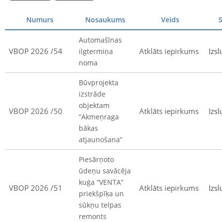
Numurs
Nosaukums
Veids
S
Automašīnas
VBOP 2026 /54
Atklāts iepirkums
Izsl
ilgtermiņa
noma
Būvprojekta
izstrāde
objektam
VBOP 2026 /50
Atklāts iepirkums
Izsl
“Akmeņraga
bākas
atjaunošana”
Piesārņoto
ūdeņu savācēja
kuģa “VENTA”
VBOP 2026 /51
Atklāts iepirkums
Izsl
priekšpīķa un
sūkņu telpas
remonts