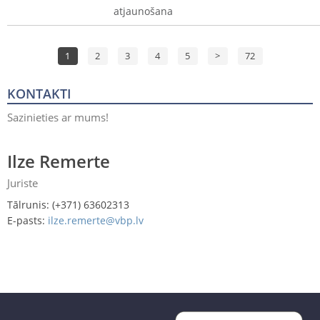
atjaunošana
1
2
3
4
5
>
72
KONTAKTI
Sazinieties ar mums!
Ilze Remerte
Juriste
Tālrunis: (+371) 63602313
E-pasts:
ilze.remerte@vbp.lv