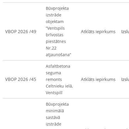
Būvprojekta
izstrāde
objektam
“Ventspils
VBOP 2026 /49
Atklāts iepirkums
Izsl
brīvostas
piestātnes
Nr.22
atjaunošana”
Asfaltbetona
seguma
VBOP 2026 /45
Atklāts iepirkums
Izsl
remonts
Celtnieku ielā,
Ventspilī
Būvprojekta
minimālā
sastāvā
izstrāde