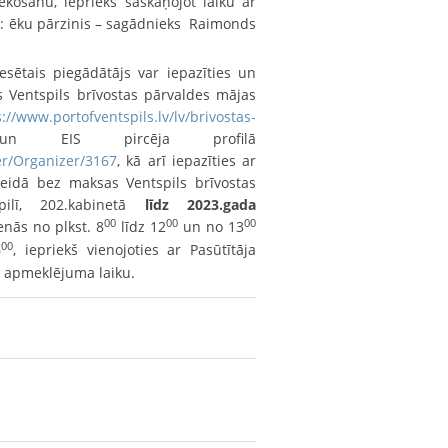
košanu, iepriekš saskaņojot laiku ar
i: ēku pārzinis – sagādnieks Raimonds
sētais piegādātājs var iepazīties un
 Ventspils brīvostas pārvaldes mājas
://www.portofventspils.lv/lv/brivostas-
EIS pircēja profilā
er/Organizer/3167
, kā arī iepazīties ar
idā bez maksas Ventspils brīvostas
pilī, 202.kabinetā
līdz 2023.gada
00
00
00
enās no plkst. 8
līdz 12
un no 13
00
6
, iepriekš vienojoties ar Pasūtītāja
r apmeklējuma laiku.