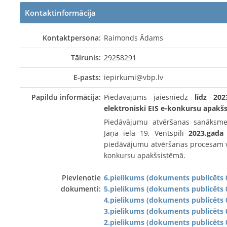
Kontaktinformācija
Kontaktpersona:
Raimonds Ādams
Tālrunis:
29258291
E-pasts:
iepirkumi@vbp.lv
Papildu informācija:
Piedāvājums jāiesniedz
līdz 202
elektroniski EIS e-konkursu apakš
Piedāvājumu atvēršanas sanāksme 
Jāņa ielā 19, Ventspilī
2023.gada 
piedāvājumu atvēršanas procesam var
konkursu apakšsistēmā.
Pievienotie
6.pielikums (dokuments publicēts 
dokumenti:
5.pielikums (dokuments publicēts 
4.pielikums (dokuments publicēts 
3.pielikums (dokuments publicēts 
2.pielikums (dokuments publicēts 