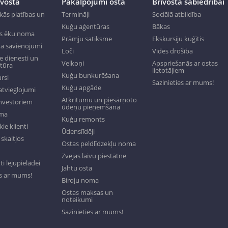
īvostā
Pakalpojumi ostā
Brīvosta sabiedrībai
kās platības un
Termināļi
Sociālā atbildība
Kuģu aģentūras
Bākas
s ēku noma
Prāmju satiksme
Ekskursiju kuģītis
a savienojumi
Loči
Vides drošība
 dienesti un
Velkoņi
Apspriešanās ar ostas
ktūra
lietotājiem
Kuģu bunkurēšana
rsi
Sazinieties ar mums!
Kuģu apgāde
tvieglojumi
Atkritumu un piesārņoto
investoriem
ūdeņu pieņemšana
oma
Kuģu remonts
ie klienti
Ūdenslīdēji
skaitļos
Ostas peldlīdzekļu noma
Zvejas laivu piestātne
 lejupielādei
Jahtu osta
es ar mums!
Biroju noma
Ostas maksas un
noteikumi
Sazinieties ar mums!