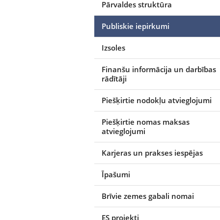
Pārvaldes struktūra
Publiskie iepirkumi
Izsoles
Finanšu informācija un darbības
rādītāji
Piešķirtie nodokļu atvieglojumi
Piešķirtie nomas maksas
atvieglojumi
Karjeras un prakses iespējas
Īpašumi
Brīvie zemes gabali nomai
ES projekti