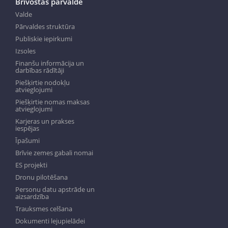
Brīvostas pārvalde
Valde
Pārvaldes struktūra
Publiskie iepirkumi
Izsoles
Finanšu informācija un
darbības rādītāji
Piešķirtie nodokļu
atvieglojumi
Piešķirtie nomas maksas
atvieglojumi
Karjeras un prakses
iespējas
Īpašumi
Brīvie zemes gabali nomai
ES projekti
Dronu pilotēšana
Personu datu apstrāde un
aizsardzība
Trauksmes celšana
Dokumenti lejupielādei