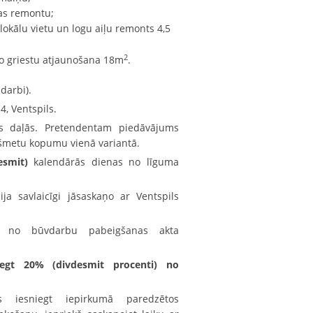
as remontu;
okālu vietu un logu aiļu remonts 4,5
2
o griestu atjaunošana 18m
.
darbi).
, Ventspils.
ts daļās. Pretendentam piedāvājums
kšmetu kopumu vienā variantā.
desmit)
kalendārās dienas no līguma
ja savlaicīgi jāsaskaņo ar Ventspils
i no būvdarbu pabeigšanas akta
egt 20% (divdesmit procenti) no
ms iesniegt iepirkumā paredzētos