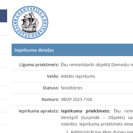
Iepirkuma detaļas
Līguma priekšmets:
Ēku remontdarbi objektā Dienvidu mo
Veids:
Atklāts iepirkums
Statuss:
Noslēdzies
Numurs:
VBOP 2023 /104
Iepirkuma apraksts:
Iepirkuma priekšmets:
Ēku remon
Ventspilī (turpmāk – Objekts) s
noteikto. Iepirkuma priekšmets ietve
Administrācijas ēkas durvju n