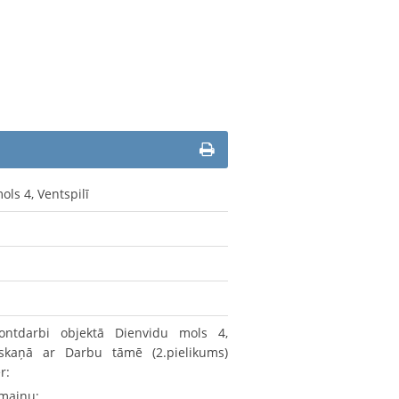
ls 4, Ventspilī
tdarbi objektā Dienvidu mols 4,
askaņā ar Darbu tāmē (2.pielikums)
r:
omaiņu;