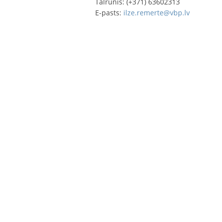
Tālrunis: (+371) 63602313
E-pasts:
ilze.remerte@vbp.lv