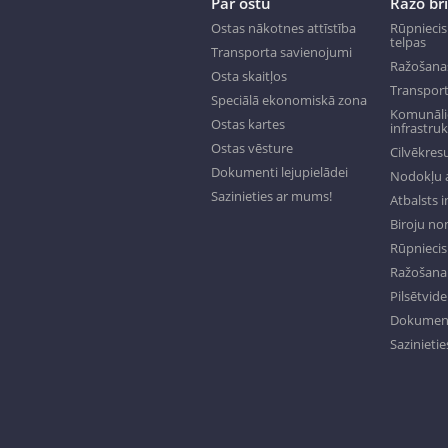
Par ostu
Ražo br
Ostas nākotnes attīstība
Rūpniecis
telpas
Transporta savienojumi
Ražošana
Osta skaitļos
Transport
Speciālā ekonomiskā zona
Komunālie
Ostas kartes
infrastru
Ostas vēsture
Cilvēkresu
Dokumenti lejupielādei
Nodokļu a
Sazinieties ar mums!
Atbalsts 
Biroju n
Rūpniecisk
Ražošana 
Pilsētvide
Dokumenti
Sazinieti