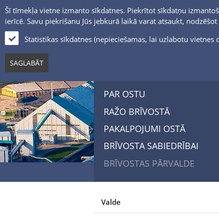
Šī tīmekļa vietne izmanto sīkdatnes. Piekrītot sīkdatņu izmantoš
ierīcē. Savu piekrišanu Jūs jebkurā laikā varat atsaukt, nodzēšo
Statistikas sīkdatnes (nepieciešamas, lai uzlabotu vietne
SAGLABĀT
PAR OSTU
RAŽO BRĪVOSTĀ
PAKALPOJUMI OSTĀ
BRĪVOSTA SABIEDRĪBAI
BRĪVOSTAS PĀRVALDE
Valde