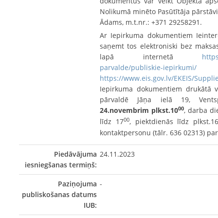
dokumentus var veikt Objekta apse
Nolikumā minēto Pasūtītāja pārstāv
Ādams, m.t.nr.: +371 29258291.
Ar Iepirkuma dokumentiem Ieintere
saņemt tos elektroniski bez maksas
lapā internetā
https
parvalde/publiskie-iepirkumi/
un 
https://www.eis.gov.lv/EKEIS/Suppli
Iepirkuma dokumentiem drukātā ve
pārvaldē Jāņa ielā 19, Vents
00
24.novembrim plkst.10
, darba di
00
līdz 17
, piektdienās līdz plkst.1
kontaktpersonu (tālr. 636 02313) pa
Piedāvājuma
24.11.2023
iesniegšanas termiņš:
Paziņojuma
-
publiskošanas datums
IUB: