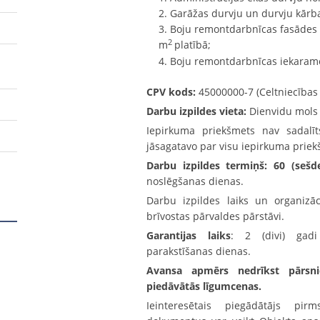
Garāžas durvju un durvju kārb
Boju remontdarbnīcas fasādes l
2
m
platībā;
Boju remontdarbnīcas iekaram
CPV kods:
45000000-7 (Celtniecības 
Darbu izpildes vieta:
Dienvidu mols 4
Iepirkuma priekšmets nav sadalī
jāsagatavo par visu iepirkuma prie
Darbu izpildes termiņš: 60 (seš
noslēgšanas dienas.
Darbu izpildes laiks un organizāci
brīvostas pārvaldes pārstāvi.
Garantijas laiks
: 2 (divi) gad
parakstīšanas dienas.
Avansa apmērs nedrīkst pārsni
piedāvātās līgumcenas.
Ieinteresētais piegādātājs pir