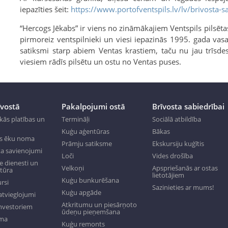
iepazīties šeit:
https://www.portofventspils.lv/lv/brivosta-sa
“Hercogs Jēkabs” ir viens no zināmākajiem Ventspils pilsēta
pirmoreiz ventspilnieki un viesi iepazinās 1995. gada vasar
satiksmi starp abiem Ventas krastiem, taču nu jau trīsde
viesiem rādīs pilsētu un ostu no Ventas puses.
īvostā
Pakalpojumi ostā
Brīvosta sabiedrībai
kās platības un
Termināļi
Sociālā atbildība
Kuģu aģentūras
Bākas
s ēku noma
Prāmju satiksme
Ekskursiju kuģītis
a savienojumi
Loči
Vides drošība
 dienesti un
Velkoņi
Apspriešanās ar ostas
ktūra
lietotājiem
Kuģu bunkurēšana
rsi
Sazinieties ar mums!
Kuģu apgāde
tvieglojumi
Atkritumu un piesārņoto
investoriem
ūdeņu pieņemšana
oma
Kuģu remonts