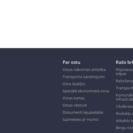
Par ostu
Ražo br
Ostas nākotnes attīstība
Rūpniecis
telpas
Transporta savienojumi
Ražošana
Osta skaitļos
Transport
Speciālā ekonomiskā zona
Komunālie
Ostas kartes
infrastru
Ostas vēsture
Cilvēkresu
Dokumenti lejupielādei
Nodokļu a
Sazinieties ar mums!
Atbalsts 
Biroju n