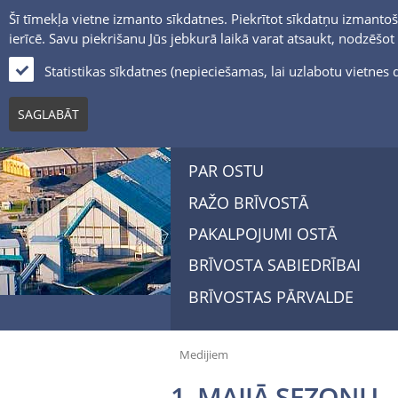
Šī tīmekļa vietne izmanto sīkdatnes. Piekrītot sīkdatņu izmantoš
ierīcē. Savu piekrišanu Jūs jebkurā laikā varat atsaukt, nodzēšo
Statistikas sīkdatnes (nepieciešamas, lai uzlabotu vietne
SAGLABĀT
PAR OSTU
RAŽO BRĪVOSTĀ
PAKALPOJUMI OSTĀ
BRĪVOSTA SABIEDRĪBAI
BRĪVOSTAS PĀRVALDE
Medijiem
1. MAIJĀ SEZONU