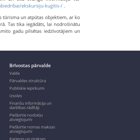
biedribai/ekskursiju-kugitis-/
.
s tūrisma un atpūtas objektiem, ar ko
ā. Tas tika iegādāts, lai nodrošinātu
smito gadu pilsētas iedzīvotājiem un
Brīvostas pārvalde
Valde
Pārvaldes struktūra
Publiskie iepirkumi
Izsoles
Finanšu informācija un
darbības rādītāji
Piešķirtie nodokļu
atvieglojumi
Piešķirtie nomas maksas
atvieglojumi
Karjeras un prakses