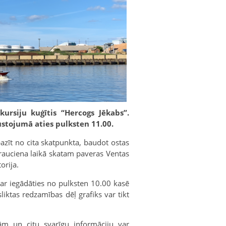
kursiju kuģītis “Hercogs Jēkabs”.
rustojumā aties pulksten 11.00.
azīt no cita skatpunkta, baudot ostas
brauciena laikā skatam paveras Ventas
orija.
var iegādāties no pulksten 10.00 kasē
liktas redzamības dēļ grafiks var tikt
ām un citu svarīgu informāciju var