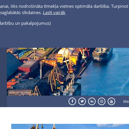
anai, tiks nodrošināta tīmekļa vietnes optimāla darbība. Turpinot 
t saglabātās sīkdatnes.
Lasīt vairāk
s darbību un pakalpojumus)
Me