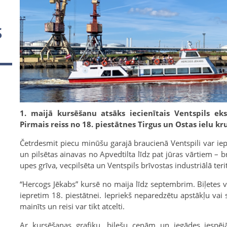
S
1. maijā kursēšanu atsāks iecienītais Ventspils eks
Pirmais reiss no 18. piestātnes Tirgus un Ostas ielu k
Četrdesmit piecu minūšu garajā braucienā Ventspili var iep
un pilsētas ainavas no Apvedtilta līdz pat jūras vārtiem – 
upes grīva, vecpilsēta un Ventspils brīvostas industriālā terit
“Hercogs Jēkabs” kursē no maija līdz septembrim. Biļetes 
iepretim 18. piestātnei. Iepriekš neparedzētu apstākļu vai s
mainīts un reisi var tikt atcelti.
Ar kursēšanas grafiku, biļešu cenām un iegādes iespēj