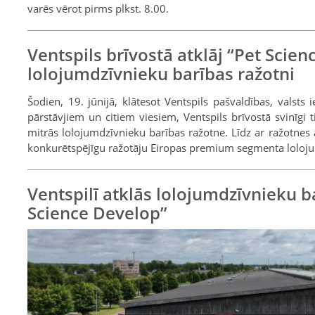
varēs vērot pirms plkst. 8.00.
Ventspils brīvostā atklāj “Pet Scie
lolojumdzīvnieku barības ražotni
Šodien, 19. jūnijā, klātesot Ventspils pašvaldības, valsts 
pārstāvjiem un citiem viesiem, Ventspils brīvostā svinīgi t
mitrās lolojumdzīvnieku barības ražotne. Līdz ar ražotne
konkurētspējīgu ražotāju Eiropas premium segmenta loloju
Ventspilī atklās lolojumdzīvnieku b
Science Develop”