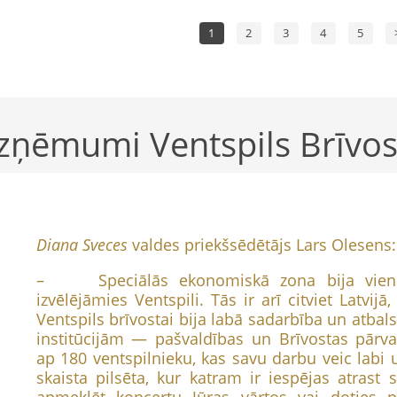
1
2
3
4
5
zņēmumi Ventspils Brīvos
Diana Sveces
valdes priekšsēdētājs Lars Olesens:
– Speciālās ekonomiskā zona bija viens
izvēlējāmies Ventspili. Tās ir arī citviet Latvij
Ventspils brīvostai bija labā sadarbība un atbal
institūcijām — pašvaldības un Brīvostas pār
ap 180 ventspilnieku, kas savu darbu veic labi un
skaista pilsēta, kur katram ir iespējas atras
apmeklēt koncertu Jūras vārtos vai doties 