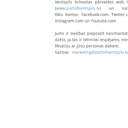
Ventspils brīvostas pārvaldes web 
(
www.portofventspils.lv
) un soci
tīklu kontos: Facebook.com, Twitter.
Instagram.com un Youtube.com.
Jums ir tiesības pieprasīt neizmantot
dzēst, ja tas ir tehniski iespējams, mi
fiksāciju ar Jūsu personas datiem.
Saziņai:
marketing@portofventspils.l