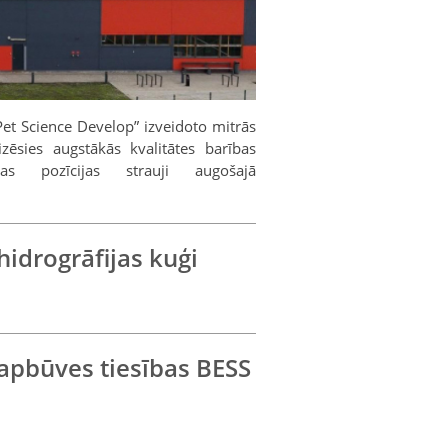
Pet Science Develop” izveidoto mitrās
izēsies augstākās kvalitātes barības
s pozīcijas strauji augošajā
hidrogrāfijas kuģi
 apbūves tiesības BESS