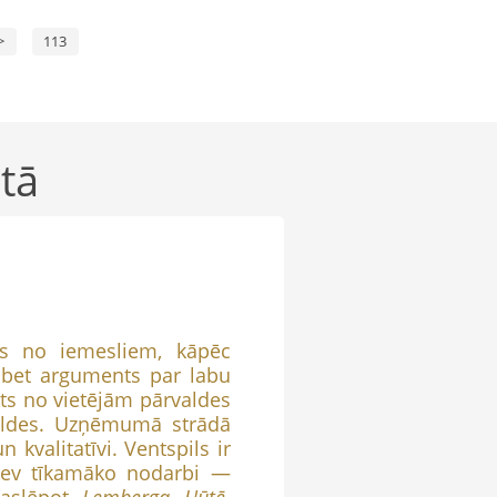
>
113
tā
 no iemesliem, kāpēc
ā, bet arguments par labu
sts no vietējām pārvaldes
valdes. Uzņēmumā strādā
 kvalitatīvi. Ventspils ir
t sev tīkamāko nodarbi —
paslēpot
Lemberga Hūtē
.