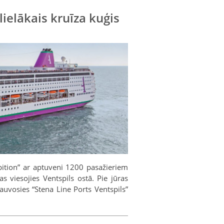
lielākais kruīza kuģis
mbition” ar aptuveni 1200 pasažieriem
as viesojies Ventspils ostā. Pie jūras
auvosies “Stena Line Ports Ventspils”