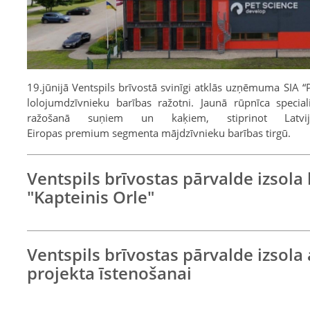
19.jūnijā Ventspils brīvostā svinīgi atklās uzņēmuma SIA “
lolojumdzīvnieku barības ražotni. Jaunā rūpnīca special
ražošanā suņiem un kaķiem, stiprinot Latvija
Eiropas premium segmenta mājdzīvnieku barības tirgū.
Ventspils brīvostas pārvalde izsola 
"Kapteinis Orle"
Ventspils brīvostas pārvalde izsola
projekta īstenošanai