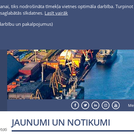
anai, tiks nodrošināta tīmekļa vietnes optimāla darbība. Turpinot 
t saglabātās sīkdatnes.
Lasīt vairāk
s darbību un pakalpojumus)
Me
JAUNUMI UN NOTIKUMI
toti