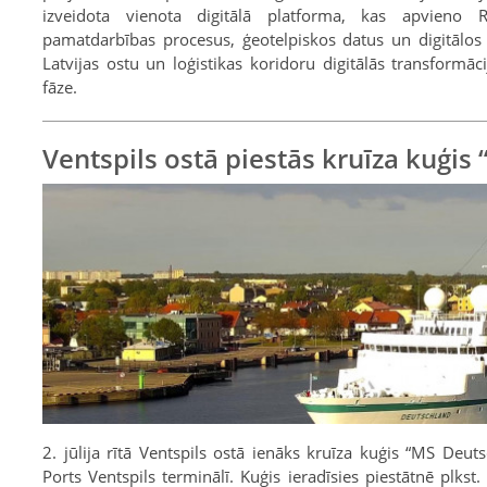
izveidota vienota digitālā platforma, kas apvieno R
pamatdarbības procesus, ģeotelpiskos datus un digitālos 
Latvijas ostu un loģistikas koridoru digitālās transformāc
fāze.
Ventspils ostā piestās kruīza kuģi
2. jūlija rītā Ventspils ostā ienāks kruīza kuģis “MS Deut
Ports Ventspils terminālī. Kuģis ieradīsies piestātnē plkst