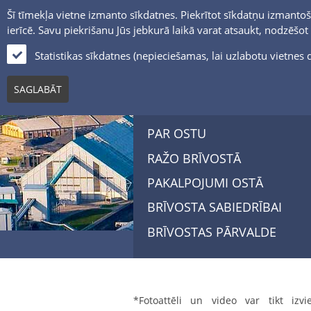
Šī tīmekļa vietne izmanto sīkdatnes. Piekrītot sīkdatņu izmantoš
ierīcē. Savu piekrišanu Jūs jebkurā laikā varat atsaukt, nodzēšo
Statistikas sīkdatnes (nepieciešamas, lai uzlabotu vietne
SAGLABĀT
PAR OSTU
RAŽO BRĪVOSTĀ
PAKALPOJUMI OSTĀ
BRĪVOSTA SABIEDRĪBAI
BRĪVOSTAS PĀRVALDE
*Fotoattēli un video var tikt izvie