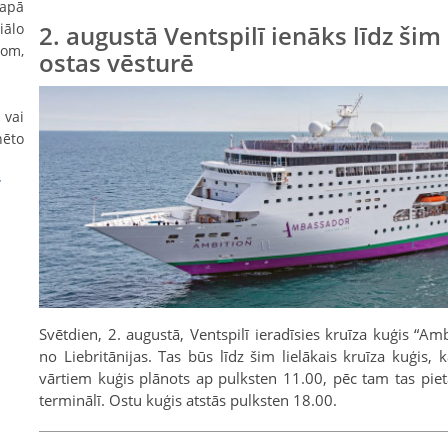
lapā
ālo
2. augustā Ventspilī ienāks līdz šim 
com,
ostas vēsturē
 vai
nēto
v
Svētdien, 2. augustā, Ventspilī ieradīsies kruīza kuģis “A
no Liebritānijas. Tas būs līdz šim lielākais kruīza kuģis, k
vārtiem kuģis plānots ap pulksten 11.00, pēc tam tas piet
terminālī. Ostu kuģis atstās pulksten 18.00.