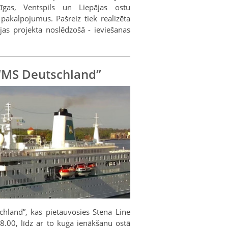
īgas, Ventspils un Liepājas ostu
pakalpojumus. Pašreiz tiek realizēta
ijas projekta noslēdzošā - ieviešanas
s “MS Deutschland”
schland”, kas pietauvosies Stena Line
. 8.00, līdz ar to kuģa ienākšanu ostā