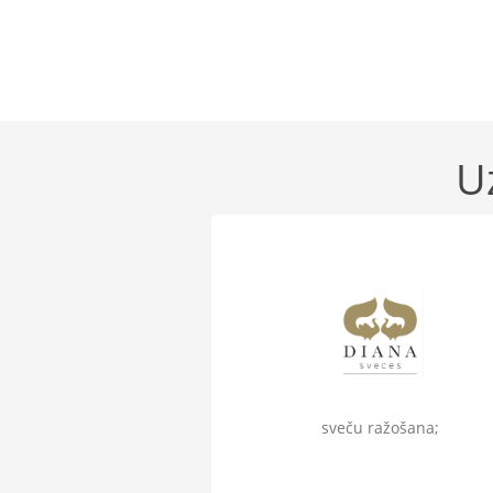
U
sveču ražošana;