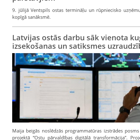
9. jūlijā Ventspils ostas termināļu un rūpniecisko uzņēmum
kopīgā sanāksmē.
Latvijas ostās darbu sāk vienota ku
izsekošanas un satiksmes uzraudzī
Maija beigās noslēdzās programmatūras izstrādes posms 
projektā “Ostu pārvaldības digitālā transformācija”. Proj