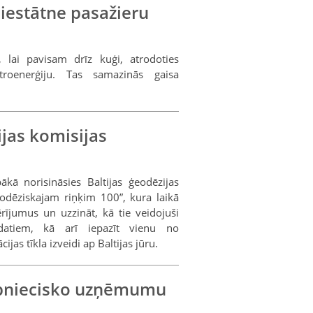
piestātne pasažieru
, lai pavisam drīz kuģi, atrodoties
ktroenerģiju. Tas samazinās gaisa
ijas komisijas
ākā norisināsies Baltijas ģeodēzijas
eodēziskajam riņķim 100”, kura laikā
ījumus un uzzināt, kā tie veidojuši
datiem, kā arī iepazīt vienu no
as tīkla izveidi ap Baltijas jūru.
rūpniecisko uzņēmumu