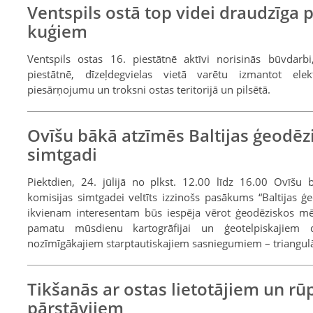
Ventspils ostā top videi draudzīga 
kuģiem
Ventspils ostas 16. piestātnē aktīvi norisinās būvdarbi
piestātnē, dīzeļdegvielas vietā varētu izmantot ele
piesārņojumu un troksni ostas teritorijā un pilsētā.
Ovīšu bākā atzīmēs Baltijas ģeodēz
simtgadi
Piektdien, 24. jūlijā no plkst. 12.00 līdz 16.00 Ovīšu b
komisijas simtgadei veltīts izzinošs pasākums “Baltijas ģ
ikvienam interesentam būs iespēja vērot ģeodēziskos mēr
pamatu mūsdienu kartogrāfijai un ģeotelpiskajiem 
nozīmīgākajiem starptautiskajiem sasniegumiem – triangulācij
Tikšanās ar ostas lietotājiem un 
pārstāvjiem