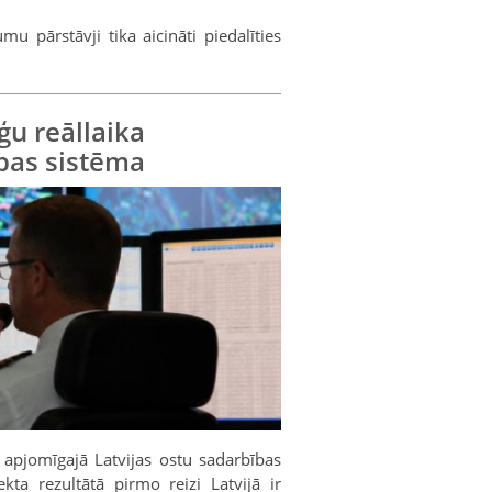
u pārstāvji tika aicināti piedalīties
ģu reāllaika
bas sistēma
apjomīgajā Latvijas ostu sadarbības
ekta rezultātā pirmo reizi Latvijā ir