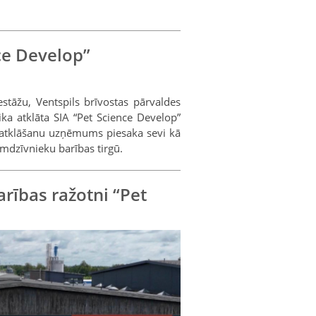
nce Develop”
iestāžu, Ventspils brīvostas pārvaldes
ika atklāta SIA “Pet Science Develop”
s atklāšanu uzņēmums piesaka sevi kā
mdzīvnieku barības tirgū.
arības ražotni “Pet