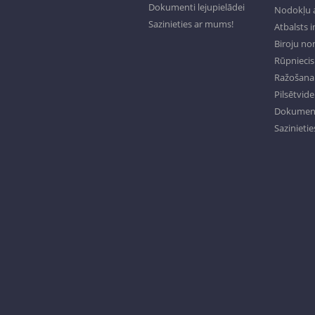
Dokumenti lejupielādei
Nodokļu a
Sazinieties ar mums!
Atbalsts 
Biroju n
Rūpniecisk
Ražošana 
Pilsētvide
Dokumenti
Sazinieti