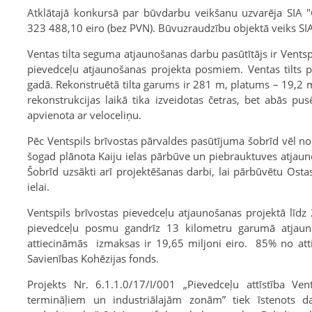
Atklātajā konkursā par būvdarbu veikšanu uzvarēja SIA 
323 488,10 eiro (bez PVN). Būvuzraudzību objektā veiks SIA
Ventas tilta seguma atjaunošanas darbu pasūtītājs ir Ventspi
pievedceļu atjaunošanas projekta posmiem. Ventas tilts pē
gadā. Rekonstruētā tilta garums ir 281 m, platums – 19,2 
rekonstrukcijas laikā tika izveidotas četras, bet abās pu
apvienota ar veloceliņu.
Pēc Ventspils brīvostas pārvaldes pasūtījuma šobrīd vēl nor
šogad plānota Kaiju ielas pārbūve un piebrauktuves atjauno
Šobrīd uzsākti arī projektēšanas darbi, lai pārbūvētu Osta
ielai.
Ventspils brīvostas pievedceļu atjaunošanas projektā līdz
pievedceļu posmu gandrīz 13 kilometru garumā atjauno
attiecināmās izmaksas ir 19,65 miljoni eiro. 85% no at
Savienības Kohēzijas fonds.
Projekts Nr. 6.1.1.0/17/I/001 „Pievedceļu attīstība Vent
termināļiem un industriālajām zonām” tiek īstenots 