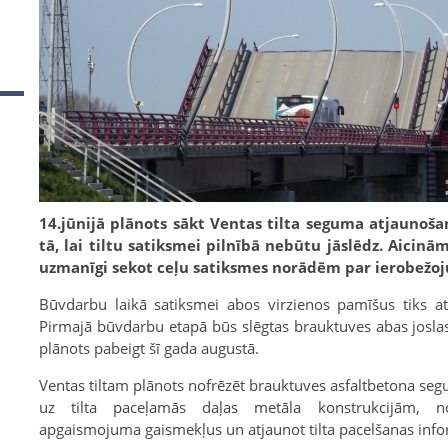
14.jūnijā plānots sākt Ventas tilta seguma atjaunoša
tā, lai tiltu satiksmei pilnībā nebūtu jāslēdz. Aicin
uzmanīgi sekot ceļu satiksmes norādēm par ierobežo
Būvdarbu laikā satiksmei abos virzienos pamīšus tiks at
Pirmajā būvdarbu etapā būs slēgtas brauktuves abas joslas
plānots pabeigt šī gada augustā.
Ventas tiltam plānots nofrēzēt brauktuves asfaltbetona se
uz tilta paceļamās daļas metāla konstrukcijām, no
apgaismojuma gaismekļus un atjaunot tilta pacelšanas info