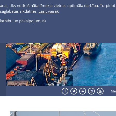
anai, tiks nodrošināta tīmekļa vietnes optimāla darbība. Turpinot 
t saglabātās sīkdatnes.
Lasīt vairāk
s darbību un pakalpojumus)
Me