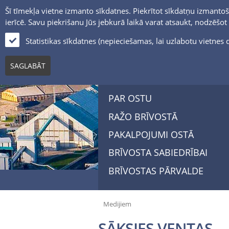
Šī tīmekļa vietne izmanto sīkdatnes. Piekrītot sīkdatņu izmantoš
ierīcē. Savu piekrišanu Jūs jebkurā laikā varat atsaukt, nodzēšo
Statistikas sīkdatnes (nepieciešamas, lai uzlabotu vietne
SAGLABĀT
PAR OSTU
RAŽO BRĪVOSTĀ
PAKALPOJUMI OSTĀ
BRĪVOSTA SABIEDRĪBAI
BRĪVOSTAS PĀRVALDE
Medijiem
SĀKSIES VENTAS