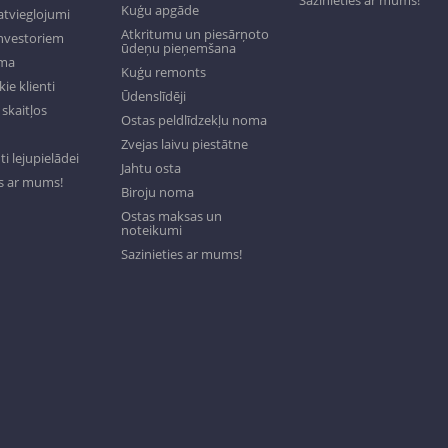
Sazinieties ar mums!
Kuģu apgāde
tvieglojumi
Atkritumu un piesārņoto
investoriem
ūdeņu pieņemšana
oma
Kuģu remonts
ie klienti
Ūdenslīdēji
skaitļos
Ostas peldlīdzekļu noma
Zvejas laivu piestātne
 lejupielādei
Jahtu osta
es ar mums!
Biroju noma
Ostas maksas un
noteikumi
Sazinieties ar mums!