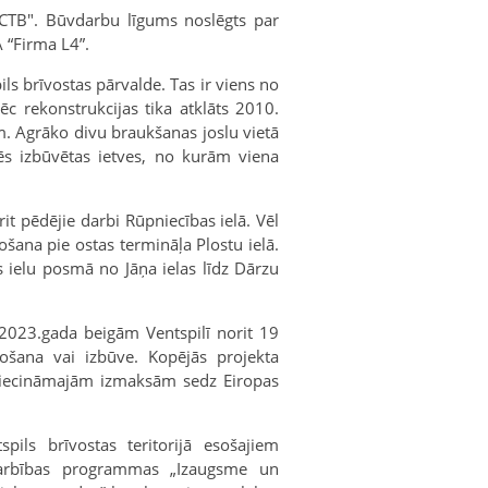
"CTB". Būvdarbu līgums noslēgts par
 “Firma L4”.
ls brīvostas pārvalde. Tas ir viens no
c rekonstrukcijas tika atklāts 2010.
m. Agrāko divu braukšanas joslu vietā
sēs izbūvētas ietves, no kurām viena
it pēdējie darbi Rūpniecības ielā. Vēl
šana pie ostas termināļa Plostu ielā.
s ielu posmā no Jāņa ielas līdz Dārzu
 2023.gada beigām Ventspilī norit 19
šana vai izbūve. Kopējās projekta
tiecināmajām izmaksām sedz Eiropas
spils brīvostas teritorijā esošajiem
darbības programmas „Izaugsme un