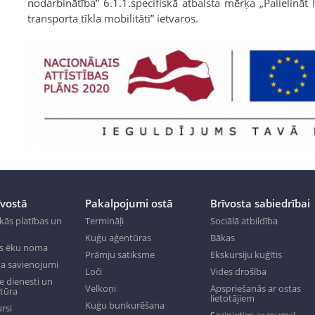
nodarbinātība” 6.1.1.specifiskā atbalsta mērķa „Palielināt 
transporta tīkla mobilitāti” ietvaros.
īvostā
Pakalpojumi ostā
Brīvosta sabiedrībai
kās platības un
Termināļi
Sociālā atbildība
Kuģu aģentūras
Bākas
s ēku noma
Prāmju satiksme
Ekskursiju kuģītis
a savienojumi
Loči
Vides drošība
 dienesti un
Velkoņi
Apspriešanās ar ostas
ktūra
lietotājiem
Kuģu bunkurēšana
rsi