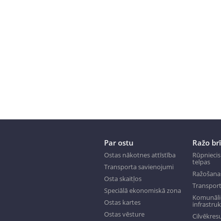
Par ostu
Ražo br
Ostas nākotnes attīstība
Rūpniecis
telpas
Transporta savienojumi
Ražošana
Osta skaitļos
Transport
Speciālā ekonomiskā zona
Komunālie
Ostas kartes
infrastru
Ostas vēsture
Cilvēkresu