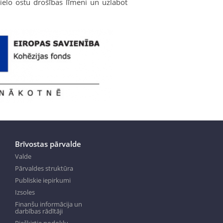
lielo ostu drošības līmeni un uzlabot
Brīvostas pārvalde
Valde
Pārvaldes struktūra
Publiskie iepirkumi
Izsoles
Finanšu informācija un
darbības rādītāji