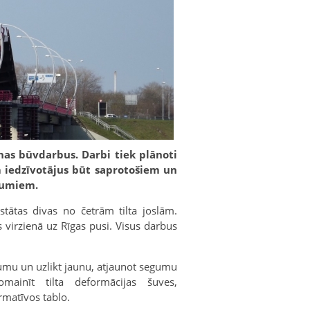
nas būvdarbus. Darbi tiek plānoti
ām iedzīvotājus būt saprotošiem un
jumiem.
stātas divas no četrām tilta joslām.
 virzienā uz Rīgas pusi. Visus darbus
gumu un uzlikt jaunu, atjaunot segumu
mainīt tilta deformācijas šuves,
rmatīvos tablo.