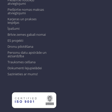
Piešķirtie nodokļu
atvieglojumi
Piešķirtie nomas maksas
atvieglojumi
Karjeras un prakses
iespējas
Īpašumi
Brīvie zemes gabali nomai
ES projekti
Dronu pilotēšana
Personu datu apstrāde un
aizsardzība
Trauksmes celšana
Dokumenti lejupielādei
Sazinieties ar mums!