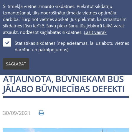
Šī tīmekļa vietne izmanto sīkdatnes. Piekrītot sīkdatņu
izmantošanai, tiks nodrošināta tīmekļa vietnes optimāla
darbība. Turpinot vietnes apskati Jūs piekrītat, ka izmantosim
sīkdatnes Jūsu ierīcē. Savu piekrišanu Jūs jebkurā laikā varat
atsaukt, nodzēšot saglabātās sīkdatnes.
Lasīt vairāk
LV
Statistikas sīkdatnes (nepieciešamas, lai uzlabotu vietnes
darbību un pakalpojumus)
Medijiem
SAGLABĀT
SATIKSME PĀR VENTAS TILTU
ATJAUNOTA, BŪVNIEKAM BŪS
JĀLABO BŪVNIECĪBAS DEFEKTI
30/09/2021