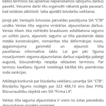
kādos termiņos tas apņemas nepieciešamos labojumu darbus
paveikt. Veicamie darbi tiks organizēti nākamā gada pavasarī,
kad iestāsies atbilstoši laika apstākļi būvdarbu veikšanai.
Jūnijā pēc Ventspils brīvostas pārvaldes pasūtījuma SIA “CTB”
uzsāka Ventas tilta seguma virskārtas atjaunošanas darbus.
Ventas tiltam tika nofrēzēts brauktuves asfaltbetona segums
un uzlikts jauns, atjaunots segums uz tilta paceļamās daļas
metāla konstrukcijām, nomainītas tilta deformācijas šuves,
apgaismojuma gaismekļi un atjaunoti tilta
pacelšanas informatīvie tablo. Lai gan pēc līguma
nosacījumiem seguma atjaunošanas darbus vajadzēja pabeigt
augustā, būvuzņēmējs nespēja iekļauties termiņos. Par
termiņu kavēšanu līgumā noteiktajā kārtībā tiks piemērotas
soda sankcijas.
Atklātajā konkursā par būvdarbu veikšanu uzvarēja SIA "CTB".
Būvdarbu līgums noslēgts par 323 488,10 eiro (bez PVN).
Būvuzraudzību objektā veic SIA “Firma L4”.
Ventas tilta seguma atjaunošana ir viens no ostas pievedceļu
atjaunošanas projekta posmiem.