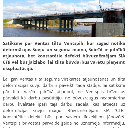
Satiksme pār Ventas tiltu Ventspilī, kur šogad notika
deformācijas šuvju un seguma maiņa, šobrīd ir pilnībā
atjaunota, bet konstatētie defekti būvuzņēmējam SIA
CTB
vēl būs jāizlabo, lai tilta būvdarbus varētu pieņemt
ekspluatācijā.
Lai gan Ventas tilta seguma virskārtas atjaunošanas un tilta
deformācijas šuvju darbi ir paveikti tādā stadijā, lai satiksmi
pār tiltu varētu pilnībā atjaunot, ne Ventspils brīvostas
pārvaldi kā darbu pasūtītāju, ne būvuzraugus neapmierina
darbu kvalitāte īpaši tajā darbu sadaļā, kas attiecas uz
deformācijas šuvju maiņu. Būvuzņēmējam SIA “CTB”
konstatētie defekti būs par saviem līdzekļiem jānovērš.
Ventspils brīvostas pārvalde gaida no uzņēmēja informāciju,