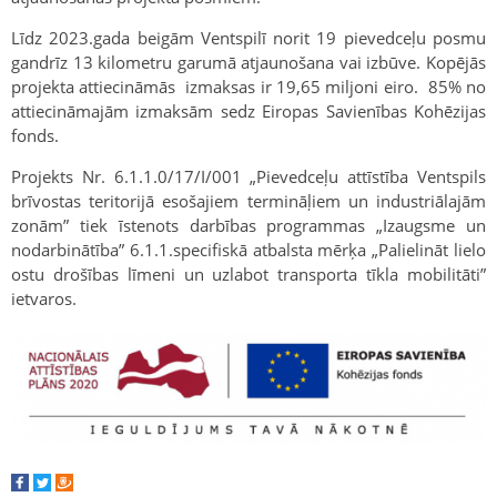
Līdz 2023.gada beigām Ventspilī norit 19 pievedceļu posmu
gandrīz 13 kilometru garumā atjaunošana vai izbūve. Kopējās
projekta attiecināmās izmaksas ir 19,65 miljoni eiro. 85% no
attiecināmajām izmaksām sedz Eiropas Savienības Kohēzijas
fonds.
Projekts Nr. 6.1.1.0/17/I/001 „Pievedceļu attīstība Ventspils
brīvostas teritorijā esošajiem termināļiem un industriālajām
zonām” tiek īstenots darbības programmas „Izaugsme un
nodarbinātība” 6.1.1.specifiskā atbalsta mērķa „Palielināt lielo
ostu drošības līmeni un uzlabot transporta tīkla mobilitāti”
ietvaros.