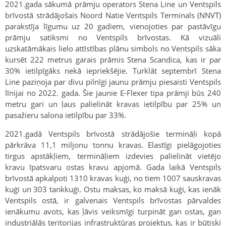
2021.gada sākumā prāmju operators Stena Line un Ventspils
brīvostā strādājošais Noord Natie Ventspils Terminals (NNVT)
parakstīja līgumu uz 20 gadiem, vienojoties par pastāvīgu
prāmju satiksmi no Ventspils brīvostas. Kā vizuāli
uzskatāmākais lielo attīstības plānu simbols no Ventspils sāka
kursēt 222 metrus garais prāmis Stena Scandica, kas ir par
30% ietilpīgāks nekā iepriekšējie. Turklāt septembrī Stena
Line paziņoja par divu pilnīgi jaunu prāmju piesaisti Ventspils
līnijai no 2022. gada. Šie jaunie E-Flexer tipa prāmji būs 240
metru gari un ļaus palielināt kravas ietilpību par 25% un
pasažieru salona ietilpību par 33%.
2021.gadā Ventspils brīvostā strādājošie termināļi kopā
pārkrāva 11,1 miljonu tonnu kravas. Elastīgi pielāgojoties
tirgus apstākļiem, termināļiem izdevies palielināt vietējo
kravu īpatsvaru ostas kravu apjomā. Gada laikā Ventspils
brīvostā apkalpoti 1310 kravas kuģi, no tiem 1007 sauskravas
kuģi un 303 tankkuģi. Ostu maksas, ko maksā kuģi, kas ienāk
Ventspils ostā, ir galvenais Ventspils brīvostas pārvaldes
ienākumu avots, kas ļāvis veiksmīgi turpināt gan ostas, gan
industriālās teritorijas infrastruktūras projektus, kas ir būtiski