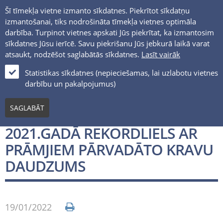
Šī tīmekļa vietne izmanto sīkdatnes. Piekrītot sīkdatņu
izmantošanai, tiks nodrošināta tīmekļa vietnes optimāla
darbība. Turpinot vietnes apskati Jūs piekrītat, ka izmantosim
sīkdatnes Jūsu ierīcē. Savu piekrišanu Jūs jebkurā laikā varat
atsaukt, nodzēšot saglabātās sīkdatnes.
Lasīt vairāk
LV
Statistikas sīkdatnes (nepieciešamas, lai uzlabotu vietnes
darbību un pakalpojumus)
Medijiem
SAGLABĀT
VENTSPILS BRĪVOSTĀ
2021.GADĀ REKORDLIELS AR
PRĀMJIEM PĀRVADĀTO KRAVU
DAUDZUMS
19/01/2022