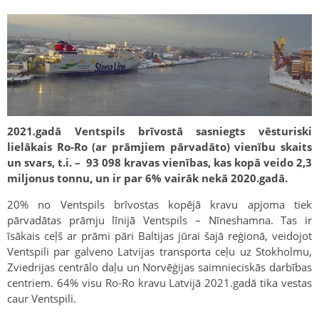
2021.gadā Ventspils brīvostā sasniegts vēsturiski
lielākais Ro-Ro (ar prāmjiem pārvadāto) vienību skaits
un svars, t.i. – 93 098 kravas vienības, kas kopā veido 2,3
miljonus tonnu, un ir par 6% vairāk nekā 2020.gadā.
20% no Ventspils brīvostas kopējā kravu apjoma tiek
pārvadātas prāmju līnijā Ventspils – Nīneshamna. Tas ir
īsākais ceļš ar prāmi pāri Baltijas jūrai šajā reģionā, veidojot
Ventspili par galveno Latvijas transporta ceļu uz Stokholmu,
Zviedrijas centrālo daļu un Norvēģijas saimnieciskās darbības
centriem. 64% visu Ro-Ro kravu Latvijā 2021.gadā tika vestas
caur Ventspili.