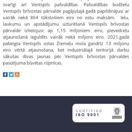
svarīgi arī Ventspils pašvaldībai. Pašvaldības budžetu
Ventspils brīvostas pārvalde pagājušajā gadā papildinājusi ar
vairāk nekā 864 tūkstošiem eiro no ostu maksām. Ielu,
laukumu un apstādījumu uzturēšanā Ventspils brīvostas
pārvalde izlietojusi ap 1,15 miljoniem eiro, pievedceļu
atjaunošanā ieguldīts vairāk nekā miljons eiro. 2021.gadā
pabeigta Ventspils ostas Ziemeļu mola gandrīz 13 miljonu
eiro vērtā atjaunošana, bet industriālajā teritorijā darbu
sākušas divas jaunas pēc Ventspils brīvostas pārvaldes
pasūtījuma būvētas rūpnīcas.