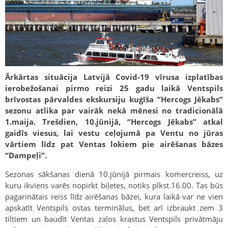
Ārkārtas situācija Latvijā Covid-19 vīrusa izplatības
ierobežošanai pirmo reizi 25 gadu laikā Ventspils
brīvostas pārvaldes ekskursiju kuģīša “Hercogs Jēkabs”
sezonu atlika par vairāk nekā mēnesi no tradicionālā
1.maija. Trešdien, 10.jūnijā, “Hercogs Jēkabs” atkal
gaidīs viesus, lai vestu ceļojumā pa Ventu no jūras
vārtiem līdz pat Ventas lokiem pie airēšanas bāzes
“Dampeļi”.
Sezonas sākšanas dienā 10.jūnijā pirmais komercreiss, uz
kuru ikviens varēs nopirkt biļetes, notiks plkst.16.00. Tas būs
pagarinātais reiss līdz airēšanas bāzei, kura laikā var ne vien
apskatīt Ventspils ostas termināļus, bet arī izbraukt zem 3
tiltiem un baudīt Ventas zaļos krastus Ventspils privātmāju