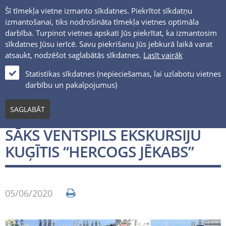
Šī tīmekļa vietne izmanto sīkdatnes. Piekrītot sīkdatņu
izmantošanai, tiks nodrošināta tīmekļa vietnes optimāla
darbība. Turpinot vietnes apskati Jūs piekrītat, ka izmantosim
sīkdatnes Jūsu ierīcē. Savu piekrišanu Jūs jebkurā laikā varat
atsaukt, nodzēšot saglabātās sīkdatnes.
Lasīt vairāk
LV
Statistikas sīkdatnes (nepieciešamas, lai uzlabotu vietnes
darbību un pakalpojumus)
Jaunumi un notikumi
SAGLABĀT
10.JŪNIJĀ SAVU 25.SEZONU
SĀKS VENTSPILS EKSKURSIJU
KUĢĪTIS “HERCOGS JĒKABS”
05/06/2020