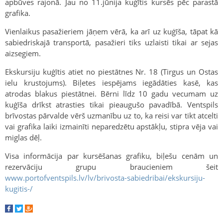
apbūves rajonā. Jau no 11.jūnija kuģītis kursēs pēc parastā
grafika.
Vienlaikus pasažieriem jāņem vērā, ka arī uz kuģīša, tāpat kā
sabiedriskajā transportā, pasažieri tiks uzlaisti tikai ar sejas
aizsegiem.
Ekskursiju kuģītis atiet no piestātnes Nr. 18 (Tirgus un Ostas
ielu krustojums). Biļetes iespējams iegādāties kasē, kas
atrodas blakus piestātnei. Bērni līdz 10 gadu vecumam uz
kuģīša drīkst atrasties tikai pieaugušo pavadībā. Ventspils
brīvostas pārvalde vērš uzmanību uz to, ka reisi var tikt atcelti
vai grafika laiki izmainīti neparedzētu apstākļu, stipra vēja vai
miglas dēļ.
Visa informācija par kursēšanas grafiku, biļešu cenām un
rezervāciju grupu braucieniem šeit
www.portofventspils.lv/lv/brivosta-sabiedribai/ekskursiju-
kugitis-/