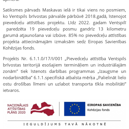
Satiksmes pārvads Maskavas ielā ir tikai viens no posmiem,
ko Ventspils brīvostas pārvalde pārbūvē 2018.gadā, īstenojot
pievedceļu attīstības projektu. Līdz 2022. gadam Ventspilī
paredzēta 19 pievedceļu posmu gandrīz 13 kilometru
garumā atjaunošana vai izbūve. 85% no pievedceļu attīstības
projekta attiecināmajām izmaksām sedz Eiropas Savienības
Kohēzijas fonds.
Projekts Nr. 6.1.1.0/17/I/001 „Pievedceļu attīstība Ventspils
brīvostas teritorijā esošajiem termināļiem un industriālajām
zonām” tiek īstenots darbības programmas „Izaugsme un
nodarbinātība” 6.1.1.specifiskā atbalsta mērķa „Palielināt lielo
ostu drošības līmeni un uzlabot transporta tīkla mobilitāti”
ietvaros.