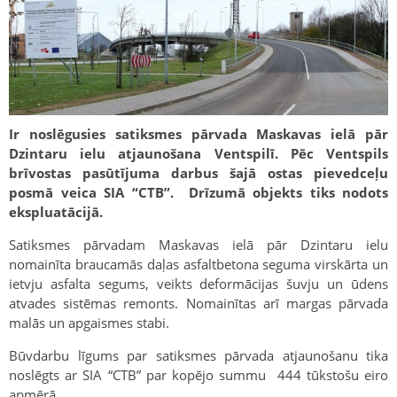
Ir noslēgusies satiksmes pārvada Maskavas ielā pār
Dzintaru ielu atjaunošana Ventspilī. Pēc Ventspils
brīvostas pasūtījuma darbus šajā ostas pievedceļu
posmā veica SIA “CTB”. Drīzumā objekts tiks nodots
ekspluatācijā.
Satiksmes pārvadam Maskavas ielā pār Dzintaru ielu
nomainīta braucamās daļas asfaltbetona seguma virskārta un
ietvju asfalta segums, veikts deformācijas šuvju un ūdens
atvades sistēmas remonts. Nomainītas arī margas pārvada
malās un apgaismes stabi.
Būvdarbu līgums par satiksmes pārvada atjaunošanu tika
noslēgts ar SIA “CTB” par kopējo summu 444 tūkstošu eiro
apmērā.