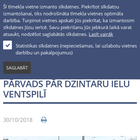
Šī tīmekļa vietne izmanto sīkdatnes. Piekrītot sīkdatņu
izmantošanai, tiks nodrošināta tīmekļa vietnes optimāla
darbība. Turpinot vietnes apskati Jūs piekrītat, ka izmantosim
sīkdatnes Jūsu ierīcē. Savu piekrišanu Jūs jebkurā laikā varat
atsaukt, nodzēšot saglabātās sīkdatnes.
Lasīt vairāk
LV
Statistikas sīkdatnes (nepieciešamas, lai uzlabotu vietnes
darbību un pakalpojumus)
Jaunumi un notikumi
SAGLABĀT
ATJAUNOTS SATIKSMES
PĀRVADS PĀR DZINTARU IELU
VENTSPILĪ
30/10/2018