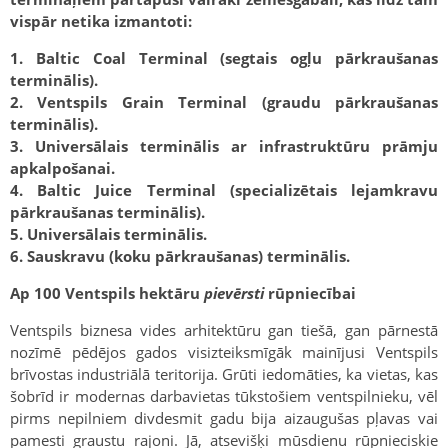
vispār netika izmantoti:
1.
Baltic Coal Terminal (segtais ogļu pārkraušanas
terminālis).
2. Ventspils Grain Terminal (graudu pārkraušanas
terminālis).
3. Universālais terminālis ar infrastruktūru prāmju
apkalpošanai.
4. Baltic Juice Terminal (specializētais lejamkravu
pārkraušanas terminālis).
5. Universālais terminālis.
6. Sauskravu (koku pārkraušanas) terminālis.
Ap 100 Ventspils hektāru
pievērsti
rūpniecībai
Ventspils biznesa vides arhitektūru gan tiešā, gan pārnestā
nozīmē pēdējos gados visizteiksmīgāk mainījusi Ventspils
brīvostas industriālā teritorija. Grūti iedomāties, ka vietas, kas
šobrīd ir modernas darbavietas tūkstošiem ventspilnieku, vēl
pirms nepilniem divdesmit gadu bija aizaugušas pļavas vai
pamesti graustu rajoni. Jā, atsevišķi mūsdienu rūpnieciskie