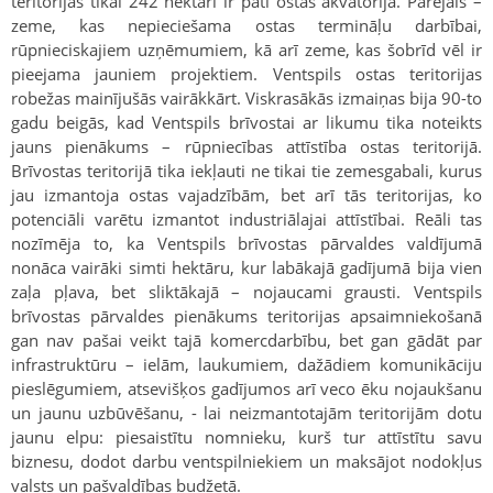
teritorijas tikai 242 hektāri ir pati ostas akvatorija. Pārējais –
zeme, kas nepieciešama ostas termināļu darbībai,
rūpnieciskajiem uzņēmumiem, kā arī zeme, kas šobrīd vēl ir
pieejama jauniem projektiem. Ventspils ostas teritorijas
robežas mainījušās vairākkārt. Viskrasākās izmaiņas bija 90-to
gadu beigās, kad Ventspils brīvostai ar likumu tika noteikts
jauns pienākums – rūpniecības attīstība ostas teritorijā.
Brīvostas teritorijā tika iekļauti ne tikai tie zemesgabali, kurus
jau izmantoja ostas vajadzībām, bet arī tās teritorijas, ko
potenciāli varētu izmantot industriālajai attīstībai. Reāli tas
nozīmēja to, ka Ventspils brīvostas pārvaldes valdījumā
nonāca vairāki simti hektāru, kur labākajā gadījumā bija vien
zaļa pļava, bet sliktākajā – nojaucami grausti. Ventspils
brīvostas pārvaldes pienākums teritorijas apsaimniekošanā
gan nav pašai veikt tajā komercdarbību, bet gan gādāt par
infrastruktūru – ielām, laukumiem, dažādiem komunikāciju
pieslēgumiem, atsevišķos gadījumos arī veco ēku nojaukšanu
un jaunu uzbūvēšanu, - lai neizmantotajām teritorijām dotu
jaunu elpu: piesaistītu nomnieku, kurš tur attīstītu savu
biznesu, dodot darbu ventspilniekiem un maksājot nodokļus
valsts un pašvaldības budžetā.