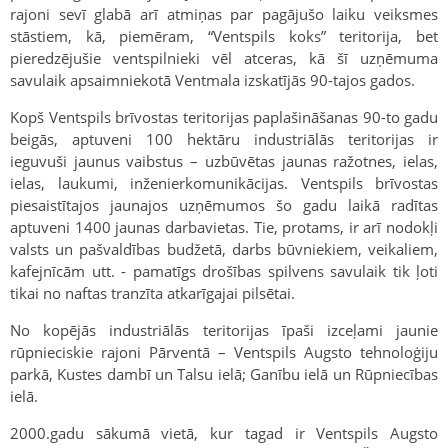
rajoni sevī glabā arī atmiņas par pagājušo laiku veiksmes
stāstiem, kā, piemēram, “Ventspils koks” teritorija, bet
pieredzējušie ventspilnieki vēl atceras, kā šī uzņēmuma
savulaik apsaimniekotā Ventmala izskatījās 90-tajos gados.
Kopš Ventspils brīvostas teritorijas paplašināšanas 90-to gadu
beigās, aptuveni 100 hektāru industriālās teritorijas ir
ieguvuši jaunus vaibstus – uzbūvētas jaunas ražotnes, ielas,
ielas, laukumi, inženierkomunikācijas. Ventspils brīvostas
piesaistītajos jaunajos uzņēmumos šo gadu laikā radītas
aptuveni 1400 jaunas darbavietas. Tie, protams, ir arī nodokļi
valsts un pašvaldības budžetā, darbs būvniekiem, veikaliem,
kafejnīcām utt. - pamatīgs drošības spilvens savulaik tik ļoti
tikai no naftas tranzīta atkarīgajai pilsētai.
No kopējās industriālās teritorijas īpaši izceļami jaunie
rūpnieciskie rajoni Pārventā – Ventspils Augsto tehnoloģiju
parkā, Kustes dambī un Talsu ielā; Ganību ielā un Rūpniecības
ielā.
2000.gadu sākumā vietā, kur tagad ir Ventspils Augsto