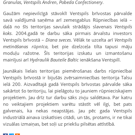
Granulas
,
Ventspils Andren
,
Pobeda Confectionery
.
Gaužām nepievilcīgā stāvoklī Ventspils brīvostas pārvalde
savā valdījumā saņēma arī zemesgablus Rūpniecības ielā –
daļā no šīs teritorijas savulaik strādājis slavenais
Ventspils
koks
. 2004.gadā te darbu sāka pirmais ārvalstu investors
Ventspils brīvostā –
Diana sveces
. Vēlāk te uzcelta arī
Ventspils
metināšanas rūpnīca
, bet pie dzelzceļa tilta tapusi māju
moduļu ražotne. Šīs teritorijas izskatu un izmantošanu
mainījusi arī
Hydraulik Bauteile Baltic
ienākšana Ventspilī.
Jaunākais lielais teritorijas piemērošanas darbs rūpniecībai
Ventspils brīvostā ir bijušās zvērsaimniecības teritorija Talsu
ielā 200. Aizvadītajā gadā Ventspils brīvostas pārvalde sāka
sakārtot šo teritoriju, lai pielāgotu to jauniem rūpnieciskajiem
projektiem. Jau drīz tur darbu sāks zivju saldētava. Par katru
no veiktajiem projektiem varētu stāstīt vēl ilgi, bet pats
galvenais, ka nekas neapstājas. Jau pēc gada Ventspils
industriālā ainava izskatīsies citādi, un tās, protams, ir ne tikai
vizuālas izmaiņas, bet soļi uz priekšu pilsētas attīstībā.