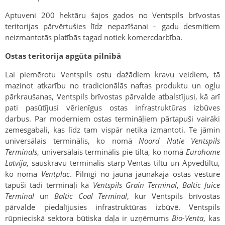
Aptuveni 200 hektāru šajos gados no Ventspils brīvostas
teritorijas pārvērtušies līdz nepazīšanai – gadu desmitiem
neizmantotās platībās tagad notiek komercdarbība.
Ostas teritorija apgūta pilnībā
Lai piemērotu Ventspils ostu dažādiem kravu veidiem, tā
mazinot atkarību no tradicionālās naftas produktu un ogļu
pārkraušanas, Ventspils brīvostas pārvalde atbalstījusi, kā arī
pati pasūtījusi vērienīgus ostas infrastruktūras izbūves
darbus. Par moderniem ostas termināļiem pārtapuši vairāki
zemesgabali, kas līdz tam vispār netika izmantoti. Te jāmin
universālais terminālis, ko nomā
Noord Natie Ventspils
Terminals
, universālais terminālis pie tilta, ko nomā
Eurohome
Latvija
, sauskravu terminālis starp Ventas tiltu un Apvedtiltu,
ko nomā
Ventplac
. Pilnīgi no jauna jaunākajā ostas vēsturē
tapuši tādi termināļi kā
Ventspils Grain Terminal
,
Baltic Juice
Terminal
un
Baltic Coal Terminal
, kur Ventspils brīvostas
pārvalde piedalījusies infrastruktūras izbūvē. Ventspils
rūpnieciskā sektora būtiska daļa ir uzņēmums
Bio-Venta
, kas