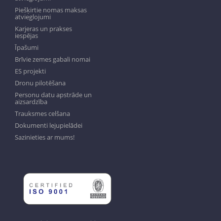
Piešķirtie nomas maksas
atvieglojumi
Karjeras un prakses
iespējas
Īpašumi
Brīvie zemes gabali nomai
ES projekti
Dronu pilotēšana
Personu datu apstrāde un
aizsardzība
Trauksmes celšana
Dokumenti lejupielādei
Sazinieties ar mums!