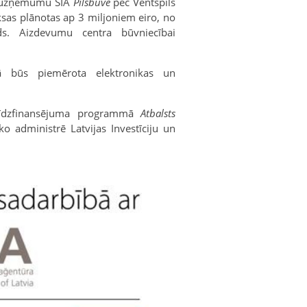
s uzņēmumu SIA
Pilsbūve
pēc Ventspils
sas plānotas ap 3 miljoniem eiro, no
ds. Aizdevumu centra būvniecībai
ā būs piemērota elektronikas un
 līdzfinansējuma programmā
Atbalsts
 ko administrē Latvijas Investīciju un