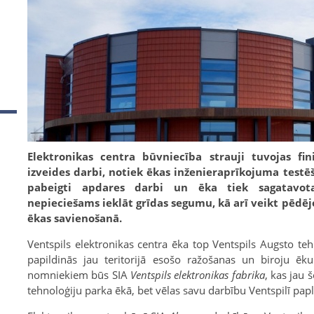
Elektronikas centra būvniecība strauji tuvojas fin
izveides darbi, notiek ēkas inženieraprīkojuma testē
pabeigti apdares darbi un ēka tiek sagatavota
nepieciešams ieklāt grīdas segumu, kā arī veikt pēdē
ēkas savienošanā.
Ventspils elektronikas centra ēka top Ventspils Augsto tehn
papildinās jau teritorijā esošo ražošanas un biroju ē
nomniekiem būs SIA
Ventspils elektronikas fabrika
, kas jau 
tehnoloģiju parka ēkā, bet vēlas savu darbību Ventspilī papl