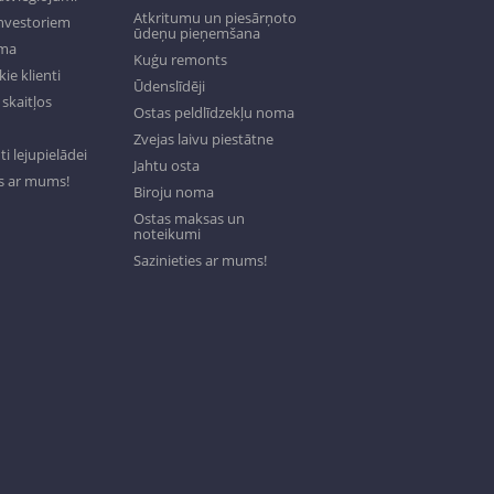
Atkritumu un piesārņoto
investoriem
ūdeņu pieņemšana
oma
Kuģu remonts
ie klienti
Ūdenslīdēji
skaitļos
Ostas peldlīdzekļu noma
Zvejas laivu piestātne
 lejupielādei
Jahtu osta
es ar mums!
Biroju noma
Ostas maksas un
noteikumi
Sazinieties ar mums!