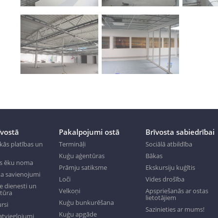
īvostā
Pakalpojumi ostā
Brīvosta sabiedrībai
kās platības un
Termināļi
Sociālā atbildība
Kuģu aģentūras
Bākas
s ēku noma
Prāmju satiksme
Ekskursiju kuģītis
a savienojumi
Loči
Vides drošība
 dienesti un
Velkoņi
Apspriešanās ar ostas
ktūra
lietotājiem
Kuģu bunkurēšana
rsi
Sazinieties ar mums!
Kuģu apgāde
tvieglojumi