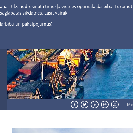
anai, tiks nodrošināta tīmekļa vietnes optimāla darbība. Turpinot 
t saglabātās sīkdatnes.
Lasīt vairāk
s darbību un pakalpojumus)
Me