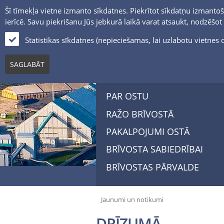
Šī tīmekļa vietne izmanto sīkdatnes. Piekrītot sīkdatņu izmantoš
ierīcē. Savu piekrišanu Jūs jebkurā laikā varat atsaukt, nodzēšo
Statistikas sīkdatnes (nepieciešamas, lai uzlabotu vietne
SAGLABĀT
PAR OSTU
RAŽO BRĪVOSTĀ
PAKALPOJUMI OSTĀ
BRĪVOSTA SABIEDRĪBAI
BRĪVOSTAS PĀRVALDE
Jaunumi un notikumi
DRĪZUMĀ