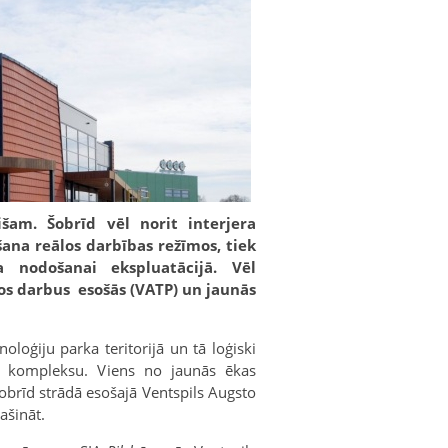
išam. Šobrīd vēl norit interjera
šana reālos darbības režīmos, tiek
 nodošanai ekspluatācijā. Vēl
jos darbus esošās (VATP) un jaunās
oloģiju parka teritorijā un tā loģiski
ku kompleksu. Viens no jaunās ēkas
šobrīd strādā esošajā Ventspils Augsto
ašināt.