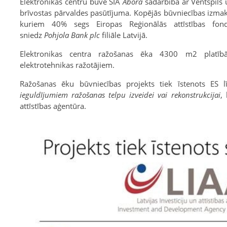
Elektronikas centru būvē SIA
Abora
sadarbībā ar Ventspil
brīvostas pārvaldes pasūtījuma. Kopējās būvniecības izmak
kuriem 40% segs Eiropas Reģionālās attīstības fon
sniedz
Pohjola Bank plc
filiāle Latvijā.
Elektronikas centra ražošanas ēka 4300 m2 platīb
elektrotehnikas ražotājiem.
Ražošanas ēku būvniecības projekts tiek īstenots ES
ieguldījumiem ražošanas telpu izveidei vai rekonstrukcijai
,
attīstības aģentūra.