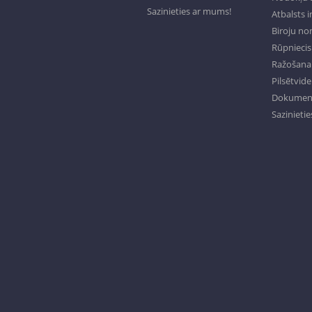
Sazinieties ar mums!
Atbalsts 
Biroju n
Rūpniecisk
Ražošana 
Pilsētvide
Dokumenti
Sazinieti