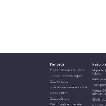
Par ostu
Ražo br
Ostas nākotnes attīstība
Rūpniecis
telpas
Transporta savienojumi
Ražošana
Osta skaitļos
Transport
Speciālā ekonomiskā zona
Komunālie
Ostas kartes
infrastru
Ostas vēsture
Cilvēkresu
Dokumenti lejupielādei
Nodokļu a