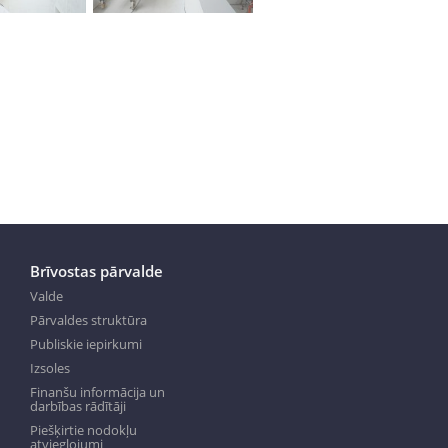
Brīvostas pārvalde
Valde
Pārvaldes struktūra
Publiskie iepirkumi
Izsoles
Finanšu informācija un
darbības rādītāji
Piešķirtie nodokļu
atvieglojumi