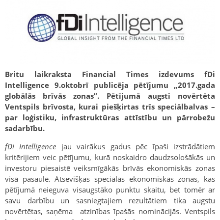
Britu laikraksta Financial Times izdevums fDi
Intelligence 9.oktobrī publicēja pētījumu „2017.gada
globālās brīvās zonas”. Pētījumā augsti novērtēta
Ventspils brīvosta, kurai piešķirtas trīs speciālbalvas –
par loģistiku, infrastruktūras attīstību un pārrobežu
sadarbību.
fDi Intelligence
jau vairākus gadus pēc īpaši izstrādātiem
kritērijiem veic pētījumu, kurā noskaidro daudzsološākās un
investoru piesaistē veiksmīgākās brīvās ekonomiskās zonas
visā pasaulē. Atsevišķas speciālās ekonomiskās zonas, kas
pētījumā neieguva visaugstāko punktu skaitu, bet tomēr ar
savu darbību un sasniegtajiem rezultātiem tika augstu
novērtētas, saņēma atzinības īpašās nominācijās. Ventspils