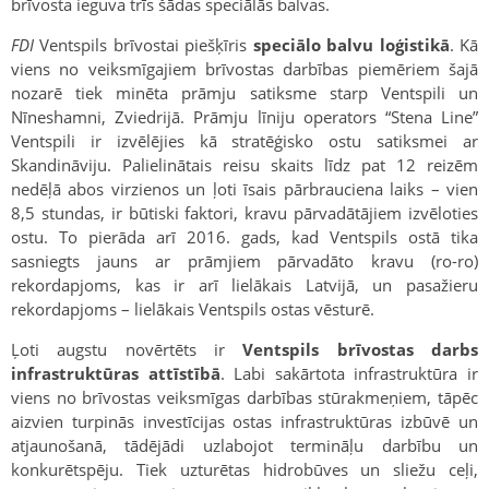
brīvosta ieguva trīs šādas speciālās balvas.
FDI
Ventspils brīvostai piešķīris
speciālo balvu loģistikā
. Kā
viens no veiksmīgajiem brīvostas darbības piemēriem šajā
nozarē tiek minēta prāmju satiksme starp Ventspili un
Nīneshamni, Zviedrijā. Prāmju līniju operators “Stena Line”
Ventspili ir izvēlējies kā stratēģisko ostu satiksmei ar
Skandināviju. Palielinātais reisu skaits līdz pat 12 reizēm
nedēļā abos virzienos un ļoti īsais pārbrauciena laiks – vien
8,5 stundas, ir būtiski faktori, kravu pārvadātājiem izvēloties
ostu. To pierāda arī 2016. gads, kad Ventspils ostā tika
sasniegts jauns ar prāmjiem pārvadāto kravu (ro-ro)
rekordapjoms, kas ir arī lielākais Latvijā, un pasažieru
rekordapjoms – lielākais Ventspils ostas vēsturē.
Ļoti augstu novērtēts ir
Ventspils brīvostas darbs
infrastruktūras attīstībā
. Labi sakārtota infrastruktūra ir
viens no brīvostas veiksmīgas darbības stūrakmeņiem, tāpēc
aizvien turpinās investīcijas ostas infrastruktūras izbūvē un
atjaunošanā, tādējādi uzlabojot termināļu darbību un
konkurētspēju. Tiek uzturētas hidrobūves un sliežu ceļi,