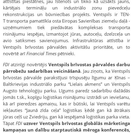
attīstītas piestātnes, jau īstenots un tikko kā uzsākts jauns,
kārtējais termināļu un industriālo zonu pievedceļu
rekonstrukcijas un būvniecības projekts. Ventspils ir TEN-
T transporta pamattīkla osta Eiropas Savienības ziemeļu daļā -
uzņēmumiem tiek piedāvātas kompleksas transporta
risinājumu iespējas, izmantojot jūras, autoceļu, dzelzceļa un
avio satiksmes savienojumus. Infrastruktūras attīstība ir
Ventspils brīvostas pārvaldes aktivitāšu prioritāte, un to
novērtē arī
Financial Times
pētnieki.
FDI
atzinīgi novērtējis
Ventspils brīvostas pārvaldes darbu
pārrobežu sadarbības veicināšanā
. Jau ziņots, ka Ventspils
brīvostas pārvalde parakstījusi trīspusēju līgumu ar Ķīnas –
Baltkrievijas industriālo parku “Lielais akmens” un Ventspils
Augsto tehnoloģiju parku. Līgums paredz sadarbību dažādās
jomās t.sk., kopīgu loģistikas risinājumu izstrādi un ieviešanu,
kā arī pieredzes apmaiņu, kas ir būtiski, lai Ventspils varētu
iekļauties “Jaunā zīda ceļa” loģistikas ķēdē gan kā ātrākais
jūras ceļš uz Zviedriju, gan kā iespējamā loģistikas parka vieta.
Tāpat
FDI
uzsver Ventspils brīvostas globālās mārketinga
kampaņas un dalību starptautiskā mēroga konferencēs,