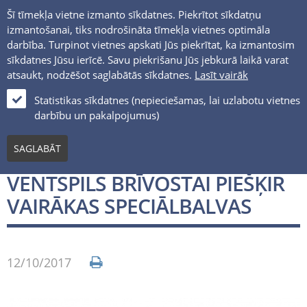
Šī tīmekļa vietne izmanto sīkdatnes. Piekrītot sīkdatņu
izmantošanai, tiks nodrošināta tīmekļa vietnes optimāla
darbība. Turpinot vietnes apskati Jūs piekrītat, ka izmantosim
sīkdatnes Jūsu ierīcē. Savu piekrišanu Jūs jebkurā laikā varat
atsaukt, nodzēšot saglabātās sīkdatnes.
Lasīt vairāk
LV
Statistikas sīkdatnes (nepieciešamas, lai uzlabotu vietnes
darbību un pakalpojumus)
Jaunumi un notikumi
SAGLABĀT
FINANCIAL TIMES PĒTNIEKI
VENTSPILS BRĪVOSTAI PIEŠĶIR
VAIRĀKAS SPECIĀLBALVAS
12/10/2017