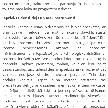
secinājumi ar augstāku precizitāti par būvju faktisko stāvokli,
to izmaiņām laikā un prognozēm nākotnē.
Iepriekš ūdenslīdējs un mērinstrumenti
Iepriekš Ventspils ostas hidrotehniskās būves apsekotas, ar
primitīvākām metodēm uzmērot to faktisko stāvokli, stāsta
Petrovskis. Tostarp būves zem ūdens apsekojuši ūdenslīdēji,
bet būvju redzamā daļa virs ūdens mērīta, staigājot pa to un
izdarot nepieciešamās atzīmes ar dažādiem
mērinstrumentiem. Iepazīstot jauno tehnoloģisko risinājumu,
secināts, ka šādi būves var apsekot krietni ātrāk. «Lai kuģītis
apbrauktu apkārt, piemēram, molam, kaut ­arī lēni, paiet
dažas stundas, taču ūdens­līdējam apsekošana var aizņemt pat
vairākas nedēļas,» skaidro brīvostas pārvaldes Tehniskās
nodaļas vadītājs. Tāpat jaunā metode atzīstama tās
precizitātes dēļ, jo ar dažādiem mērinstrumentiem veiktajos
uzmērījumos cilvēciskā faktora jeb neprecīzas uzmērīšanas
dēļ var rasties kļūdas, turpretī trīsdimensiju skenēšana
nodrošina augstu precizitāti, cilvēka (ūdenslīdēju) palīdzība
tiek lūgta vien problemātiskākajās vietās, kur ir aizdomas par