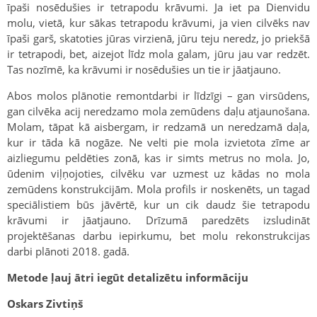
īpaši nosēdušies ir tetrapodu krāvumi. Ja iet pa Dienvidu
molu, vietā, kur sākas tetrapodu krāvumi, ja vien cilvēks nav
īpaši garš, skatoties jūras virzienā, jūru teju neredz, jo priekšā
ir tetrapodi, bet, aizejot līdz mola galam, jūru jau var redzēt.
Tas nozīmē, ka krāvumi ir nosēdušies un tie ir jāatjauno.
Abos molos plānotie remontdarbi ir līdzīgi – gan virsūdens,
gan cilvēka acij neredzamo mola zemūdens daļu atjaunošana.
Molam, tāpat kā aisbergam, ir redzamā un neredzamā daļa,
kur ir tāda kā nogāze. Ne velti pie mola izvietota zīme ar
aizliegumu peldēties zonā, kas ir simts metrus no mola. Jo,
ūdenim viļņojoties, cilvēku var uzmest uz kādas no mola
zemūdens konstrukcijām. Mola profils ir noskenēts, un tagad
speciālistiem būs jāvērtē, kur un cik daudz šie tetrapodu
krāvumi ir jāatjauno. Drīzumā paredzēts izsludināt
projektēšanas darbu iepirkumu, bet molu rekonstrukcijas
darbi plānoti 2018. gadā.
Metode ļauj ātri iegūt detalizētu informāciju
Oskars Zivtiņš