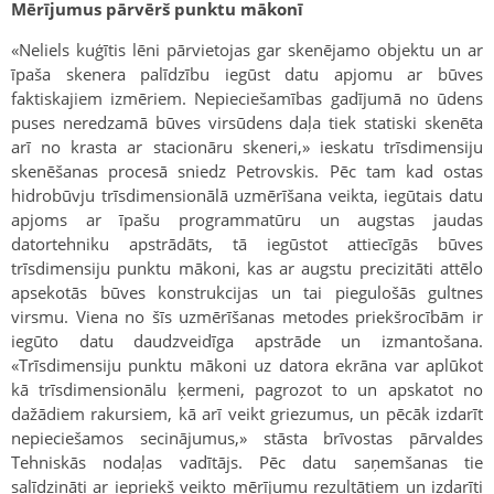
Mērījumus pārvērš punktu mākonī
«Neliels kuģītis lēni pārvietojas gar skenējamo objektu un ar
īpaša skenera palīdzību iegūst datu apjomu ar būves
faktiskajiem izmēriem. Nepieciešamības gadījumā no ūdens
puses neredzamā būves virsūdens daļa tiek statiski skenēta
arī no krasta ar stacionāru skeneri,» ieskatu trīsdimensiju
skenēšanas procesā sniedz Petrovskis. Pēc tam kad ostas
hidrobūvju trīsdimensionālā uzmērīšana veikta, iegūtais datu
apjoms ar īpašu programmatūru un augstas jaudas
datortehniku apstrādāts, tā iegūstot attiecīgās būves
trīsdimensiju punktu mākoni, kas ar augstu precizitāti attēlo
apsekotās būves konstrukcijas un tai piegulošās gultnes
virsmu. Viena no šīs uzmērīšanas metodes priekšrocībām ir
iegūto datu daudzveidīga apstrāde un izmantošana.
«Trīsdimensiju punktu mākoni uz datora ekrāna var aplūkot
kā trīsdimensionālu ķermeni, pagrozot to un apskatot no
dažādiem rakursiem, kā arī veikt griezumus, un pēcāk izdarīt
nepieciešamos secinājumus,» stāsta brīvostas pārvaldes
Tehniskās nodaļas vadītājs. Pēc datu saņemšanas tie
salīdzināti ar iepriekš veikto mērījumu rezultātiem un izdarīti