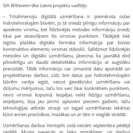
SIA
Witteveen+Bos Latvia
projektu vadītājs
– Trīsdimensiju digitālā uzmērīšana ir piemērota ostas
hidrotehniskajām būvēm, jo tā sniedz pilnīgu informāciju par
apsekoto virsmu, bet līdzšinējās metodes informāciju sniedz
tikai par atsevišķiem šīs virsmas punktiem. Tādējādi tiek
iegūta plašāka digitāla formāta informācija par būves
konstruktīvo elementu virsmas stāvokli. Salīdzinot līdzšinējās
metodes un digitālo uzmērīšanu, jāsecina, ka jaunākā dod
pilnvērtīgu un daudz detalizētāku informāciju ar augstāku
precizitāti. Tālāk informāciju var izmantot datu apstrādē un
projektēšanas darbos. Līdz šim datus par hidrotehniskajām
būvēm varēja iegūt, veicot ģeodēzisko uzmērīšanu vai
dziļumu mērījumus, taču tos veic tikai konkrētiem punktiem,
nevis virsmai kopumā. Iespējas veikt līdzīgu uzmērīšanu,
iespējams, bija jau pirms aptuveni pieciem gadiem, taču
tehnoloģijas attīstās strauji un tagad uzmērīšanas iekārtas
kļūst arvien precīzākas, mazākas un ar tām ir vieglāk strādāt.
Uzmērīšanas darbus Ventspils ostā veicām septembra pēdējā
nedēļā. Mums paveicās ar laika apstākļiem, un darbus