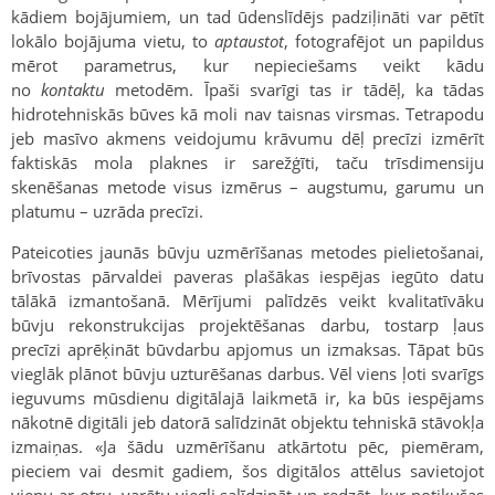
kādiem bojājumiem, un tad ūdenslīdējs padziļināti var pētīt
lokālo bojājuma vietu, to
aptaustot
, fotografējot un papildus
mērot parametrus, kur nepieciešams veikt kādu
no
kontaktu
metodēm. Īpaši svarīgi tas ir tādēļ, ka tādas
hidrotehniskās būves kā moli nav taisnas virsmas. Tetrapodu
jeb masīvo akmens veidojumu krāvumu dēļ precīzi izmērīt
faktiskās mola plaknes ir sarežģīti, taču trīsdimensiju
skenēšanas metode visus izmērus – augstumu, garumu un
platumu – uzrāda precīzi.
Pateicoties jaunās būvju uzmērīšanas metodes pielietošanai,
brīvostas pārvaldei paveras plašākas iespējas iegūto datu
tālākā izmantošanā. Mērījumi palīdzēs veikt kvalitatīvāku
būvju rekonstrukcijas projektēšanas darbu, tostarp ļaus
precīzi aprēķināt būvdarbu apjomus un izmaksas. Tāpat būs
vieglāk plānot būvju uzturēšanas darbus. Vēl viens ļoti svarīgs
ieguvums mūsdienu digitālajā laikmetā ir, ka būs iespējams
nākotnē digitāli jeb datorā salīdzināt objektu tehniskā stāvokļa
izmaiņas. «Ja šādu uzmērīšanu atkārtotu pēc, piemēram,
pieciem vai desmit gadiem, šos digitālos attēlus savietojot
vienu ar otru, varētu viegli salīdzināt un redzēt, kur notikušas