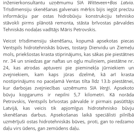
inženierkonsultantu uzņēmumu SIA
Witteveen+Bos Latvia
.
Trīsdimensiju skenēšanas galvenais mērķis bijis iegūt precīzu
informāciju par ostas hidrobūvju konstrukciju tehnisko
stāvokli pirms plānotā remonta, stāsta brīvostas pārvaldes
Tehniskās nodaļas vadītājs Māris Petrovskis.
Veicot trīsdimensiju skenēšanu, kopumā apsekotas piecas
Ventspils hidrotehniskās būves, tostarp Dienvidu un Ziemeļu
mols, priekšostas krasta stiprinājums, kas sākas pie piestātnes
nr. 34 un sniedzas gar naftas un ogļu muliņiem, piestātne nr.
24, kas atrodas aptuveni pie pieminekļa jūrniekiem un
zvejniekiem, kam kaps jūras dzelmē, kā arī krasta
nostiprinājums no paceļamā Ventas tilta līdz 13.b piestātnei,
kur darbojas zvejniecības uzņēmums SIA
Verģi
. Apsekoto
būvju kopgarums ir nepilni 5,7 kilometri. Kā norāda
Petrovskis, Ventspils brīvostas pārvalde ir pirmais pasūtītājs
Latvijā, kas veicis tik apjomīgus hidrotehnisko būvju
skenēšanas darbus. Apsekošanas laikā speciālisti pilnībā
uzmērījuši ostas hidrotehniskās būves, proti, gan to redzamo
daļu virs ūdens, gan zemūdens daļu.