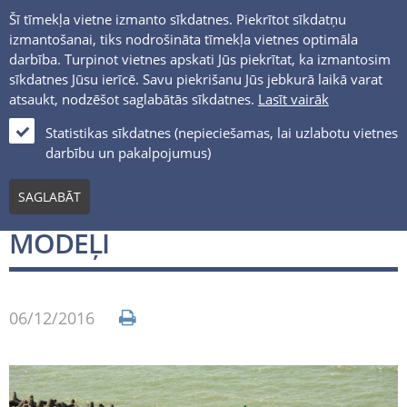
Šī tīmekļa vietne izmanto sīkdatnes. Piekrītot sīkdatņu
izmantošanai, tiks nodrošināta tīmekļa vietnes optimāla
darbība. Turpinot vietnes apskati Jūs piekrītat, ka izmantosim
sīkdatnes Jūsu ierīcē. Savu piekrišanu Jūs jebkurā laikā varat
atsaukt, nodzēšot saglabātās sīkdatnes.
Lasīt vairāk
LV
Statistikas sīkdatnes (nepieciešamas, lai uzlabotu vietnes
darbību un pakalpojumus)
Jaunumi un notikumi
SAGLABĀT
IEGŪTI OSTAS HIDROBŪVJU 3D
MODEĻI
06/12/2016