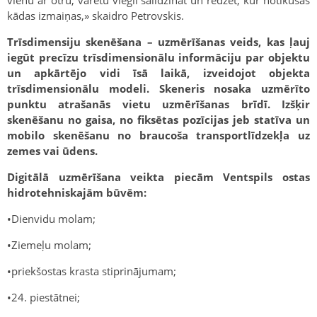
kādas izmaiņas,» skaidro Petrovskis.
Trīsdimensiju skenēšana – uzmērīšanas veids, kas ļauj
iegūt precīzu trīsdimensionālu informāciju par objektu
un apkārtējo vidi īsā laikā, izveidojot objekta
trīsdimensionālu modeli. Skeneris nosaka uzmērīto
punktu atrašanās vietu uzmērīšanas brīdī. Izšķir
skenēšanu no gaisa, no fiksētas pozīcijas jeb statīva un
mobilo skenēšanu no braucoša transportlīdzekļa uz
zemes vai ūdens.
Digitālā uzmērīšana veikta piecām Ventspils ostas
hidrotehniskajām būvēm:
•Dienvidu molam;
•Ziemeļu molam;
•priekšostas krasta stiprinājumam;
•24. piestātnei;