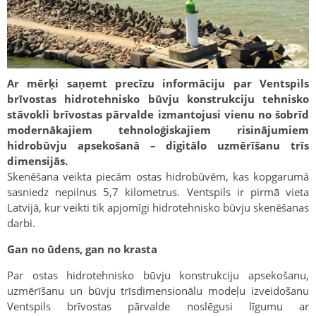
Ar mērķi saņemt precīzu informāciju par Ventspils
brīvostas hidrotehnisko būvju konstrukciju tehnisko
stāvokli brīvostas pārvalde izmantojusi vienu no šobrīd
modernākajiem tehnoloģiskajiem risinājumiem
hidrobūvju apsekošanā – digitālo uzmērīšanu trīs
dimensijās.
Skenēšana veikta piecām ostas hidrobūvēm, kas kopgarumā
sasniedz nepilnus 5,7 kilometrus. Ventspils ir pirmā vieta
Latvijā, kur veikti tik apjomīgi hidrotehnisko būvju skenēšanas
darbi.
Gan no ūdens, gan no krasta
Par ostas hidrotehnisko būvju konstrukciju apsekošanu,
uzmērīšanu un būvju trīsdimensionālu modeļu izveidošanu
Ventspils brīvostas pārvalde noslēgusi līgumu ar