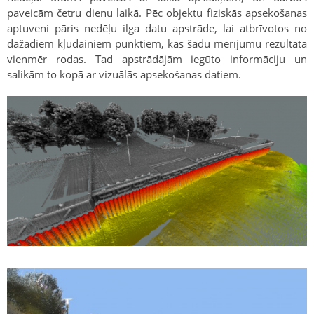
paveicām četru dienu laikā. Pēc objektu fiziskās apsekošanas
aptuveni pāris nedēļu ilga datu apstrāde, lai atbrīvotos no
dažādiem kļūdainiem punktiem, kas šādu mērījumu rezultātā
vienmēr rodas. Tad apstrādājām iegūto informāciju un
salikām to kopā ar vizuālās apsekošanas datiem.