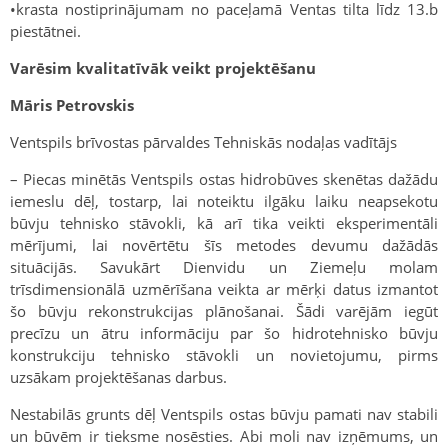
•krasta nostiprinājumam no paceļamā Ventas tilta līdz 13.b
piestātnei.
Varēsim kvalitatīvāk veikt projektēšanu
Māris Petrovskis
Ventspils brīvostas pārvaldes Tehniskās nodaļas vadītājs
– Piecas minētās Ventspils ostas hidrobūves skenētas dažādu
iemeslu dēļ, tostarp, lai noteiktu ilgāku laiku neapsekotu
būvju tehnisko stāvokli, kā arī tika veikti eksperimentāli
mērījumi, lai novērtētu šīs metodes devumu dažādās
situācijās. Savukārt Dienvidu un Ziemeļu molam
trīsdimensionālā uzmērīšana veikta ar mērķi datus izmantot
šo būvju rekonstrukcijas plānošanai. Šādi varējām iegūt
precīzu un ātru informāciju par šo hidrotehnisko būvju
konstrukciju tehnisko stāvokli un novietojumu, pirms
uzsākam projektēšanas darbus.
Nestabilās grunts dēļ Ventspils ostas būvju pamati nav stabili
un būvēm ir tieksme nosēsties. Abi moli nav izņēmums, un