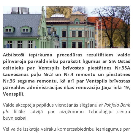
Atbilstoši iepirkuma procedūras rezultātiem valde
pilnvaroja pārvaldnieku parakstīt līgumus ar SIA Ostas
celtnieks par Ventspils brīvostas piestātnes Nr.35A
tauvošanās pāļu Nr.3 un Nr.4 remontu un piestātnes
Nr.36 seguma remontu, kā arī par Ventspils brīvostas
pārvaldes administrācijas ēkas renovāciju Jāņa ielā 19,
Ventspilī.
Valde akceptēja papildus vienošanās slēgšanu ar
Pohjola Bank
plc
filiāle Latvijā par aizņēmumu Tehnoloģiju centra
būvniecībai.
Vēl valde izskatīja vairāku komercsabiedrību iesniegumus par