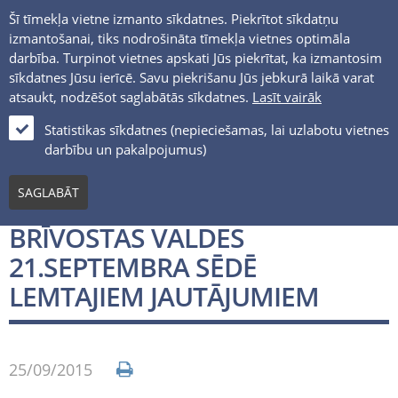
Šī tīmekļa vietne izmanto sīkdatnes. Piekrītot sīkdatņu
izmantošanai, tiks nodrošināta tīmekļa vietnes optimāla
darbība. Turpinot vietnes apskati Jūs piekrītat, ka izmantosim
sīkdatnes Jūsu ierīcē. Savu piekrišanu Jūs jebkurā laikā varat
atsaukt, nodzēšot saglabātās sīkdatnes.
Lasīt vairāk
LV
Statistikas sīkdatnes (nepieciešamas, lai uzlabotu vietnes
darbību un pakalpojumus)
Jaunumi un notikumi
SAGLABĀT
INFORMĀCIJA PAR VENTSPILS
BRĪVOSTAS VALDES
21.SEPTEMBRA SĒDĒ
LEMTAJIEM JAUTĀJUMIEM
25/09/2015