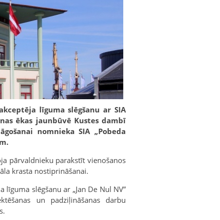
akceptēja līguma slēgšanu ar SIA
anas ēkas jaunbūvē Kustes dambī
elāgošanai nomnieka SIA „Pobeda
ām.
oja pārvaldnieku parakstīt vienošanos
āla krasta nostiprināšanai.
ja līguma slēgšanu ar „Jan De Nul NV”
ektēšanas un padziļināšanas darbu
s.