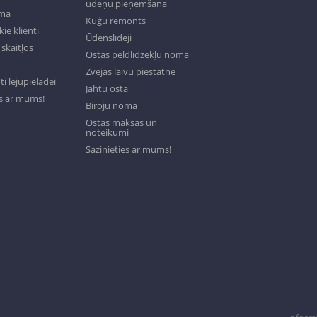
ūdeņu pieņemšana
oma
Kuģu remonts
ie klienti
Ūdenslīdēji
skaitļos
Ostas peldlīdzekļu noma
Zvejas laivu piestātne
 lejupielādei
Jahtu osta
es ar mums!
Biroju noma
Ostas maksas un
noteikumi
Sazinieties ar mums!