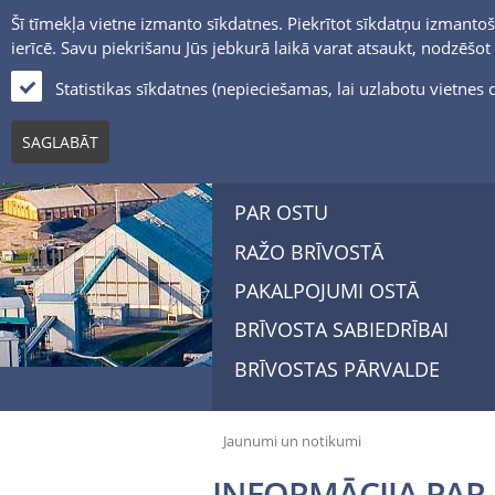
Šī tīmekļa vietne izmanto sīkdatnes. Piekrītot sīkdatņu izmantoš
ierīcē. Savu piekrišanu Jūs jebkurā laikā varat atsaukt, nodzēšo
Statistikas sīkdatnes (nepieciešamas, lai uzlabotu vietne
SAGLABĀT
PAR OSTU
RAŽO BRĪVOSTĀ
PAKALPOJUMI OSTĀ
BRĪVOSTA SABIEDRĪBAI
BRĪVOSTAS PĀRVALDE
Jaunumi un notikumi
INFORMĀCIJA PAR