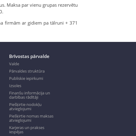
nus. Maksa par vienu grupas rezervētu
0.
ma firmām ar gidiem pa tālruni + 371
Brīvostas pārvalde
Valde
Pārvaldes struktūra
Publiskie iepirkumi
Izsoles
Finanšu informācija un
darbības rādītāji
Piešķirtie nodokļu
atvieglojumi
Piešķirtie nomas maksas
atvieglojumi
Karjeras un prakses
iespējas