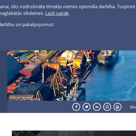
anai, tiks nodrošināta tīmekļa vietnes optimāla darbība. Turpinot 
t saglabātās sīkdatnes.
Lasīt vairāk
s darbību un pakalpojumus)
Me