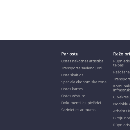
Par ostu
Ražo br
Ostas nākotnes attīstība
Rūpniecis
telpas
Transporta savienojumi
Ražošana
Osta skaitļos
Transport
Speciālā ekonomiskā zona
Komunālie
Ostas kartes
infrastru
Ostas vēsture
Cilvēkresu
Dokumenti lejupielādei
Nodokļu a
Sazinieties ar mums!
Atbalsts 
Biroju n
Rūpniecisk