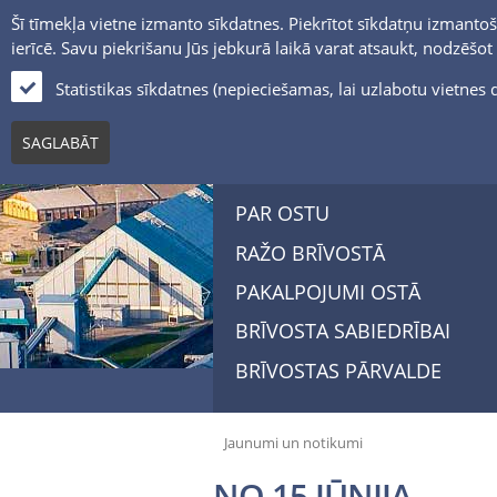
Šī tīmekļa vietne izmanto sīkdatnes. Piekrītot sīkdatņu izmantoš
ierīcē. Savu piekrišanu Jūs jebkurā laikā varat atsaukt, nodzēšo
Statistikas sīkdatnes (nepieciešamas, lai uzlabotu vietne
SAGLABĀT
PAR OSTU
RAŽO BRĪVOSTĀ
PAKALPOJUMI OSTĀ
BRĪVOSTA SABIEDRĪBAI
BRĪVOSTAS PĀRVALDE
Jaunumi un notikumi
NO 15.JŪNIJA