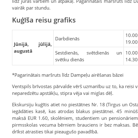
līdz jūras vārtiem un atpakaļ. Pagarinātais maršruts līdz 
vairāk par stundu.
Kuģīša reisu grafiks
10.00
Darbdienās
19.00
Jūnijā, jūlijā,
augustā
Sestdienās, svētdienās un
10
svētku dienās
14.30
*Pagarinātais maršruts līdz Dampeļu airēšanas bāzei
Ventspils brīvostas pārvalde vērš uzmanību uz to, ka reisi var 
neparedzētu apstākļu, stipra vēja vai miglas dēļ.
Ekskursiju kuģītis atiet no piestātnes Nr. 18 (Tirgus un Ost
iegādāties kasē, kas atrodas blakus piestātnei. 45 minū
maksā EUR 1.60, skolēniem, studentiem un pensionāriem (
pirmsskolas vecuma bērniem brauciens ir bez maksas. Bē
drīkst atrasties tikai pieaugušo pavadībā.