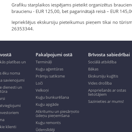
Grafiku starplaikos iespējams pieteikt organizētus braucie
braucienu - EUR 125,00, bet pagarinātajā reisā – EUR 145,0
Iepriekšējus ekskursiju pieteikumus pieņem tikai no tūris
26353344.
īvostā
Pakalpojumi ostā
Brīvosta sabiedrībai
kās platības un
Termināļi
Sociālā atbildība
Kuģu aģentūras
Bākas
s ēku noma
Prāmju satiksme
Ekskursiju kuģītis
a savienojumi
Loči
Vides drošība
 dienesti un
Velkoņi
Apspriešanās ar ostas
ktūra
lietotājiem
Kuģu bunkurēšana
rsi
Sazinieties ar mums!
Kuģu apgāde
tvieglojumi
Atkritumu un piesārņoto
investoriem
ūdeņu pieņemšana
oma
Kuģu remonts
ie klienti
Ūdenslīdēji