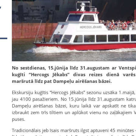
”
No sestdienas, 15.jūnija līdz 31.augustam ar Ventspi
kuģīti “Hercogs Jēkabs” divas reizes dienā varēs
maršrutā līdz pat Dampeļu airēšanas bāzei.
Ekskursiju kuģītis “Hercogs Jēkabs” sezonu uzsāka 1.maijā
jau 4100 pasažieriem. No 15.jūnija līdz 31.augustam katru 
Dampeļu airēšanas bāzei, kuru laikā var apskatīt ne tikai
izbraukt zem trīs tiltiem un aplūkot vienu no zaļākajiem 
puses.
Tradicionālais jeb īsais maršruts ilgst aptuveni 45 minūtes 