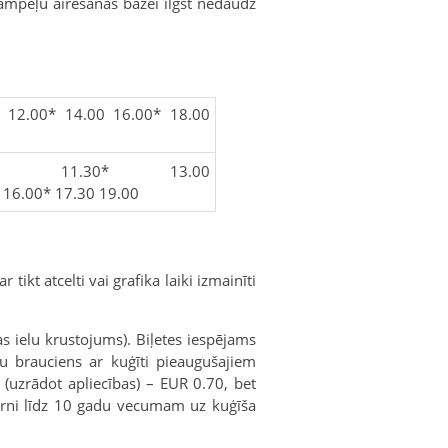
Dampeļu airēšanas bāzei ilgst nedaudz
 12.00* 14.00 16.00* 18.00
.00 11.30* 13.00
 16.00* 17.30 19.00
tikt atcelti vai grafika laiki izmainīti
as ielu krustojums). Biļetes iespējams
šu brauciens ar kuģīti pieaugušajiem
uzrādot apliecības) – EUR 0.70, bet
rni līdz 10 gadu vecumam uz kuģīša