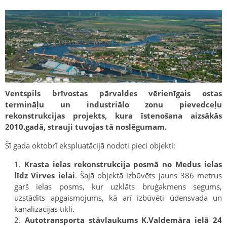
Ventspils brīvostas pārvaldes vērienīgais ostas
termināļu un industriālo zonu pievedceļu
rekonstrukcijas projekts, kura īstenošana aizsākās
2010.gadā, strauji tuvojas tā noslēgumam.
Šī gada oktobrī ekspluatācijā nodoti pieci objekti:
Krasta ielas rekonstrukcija posmā no Medus ielas
līdz Virves ielai
. Šajā objektā izbūvēts jauns 386 metrus
garš ielas posms, kur uzklāts bruģakmens segums,
uzstādīts apgaismojums, kā arī izbūvēti ūdensvada un
kanalizācijas tīkli.
Autotransporta stāvlaukums K.Valdemāra ielā 24