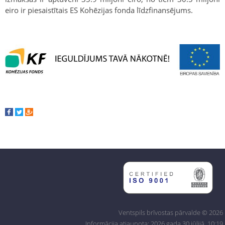
eiro ir piesaistītais ES Kohēzijas fonda līdzfinansējums.
Ventspils brīvostas pārvalde © 2026
Informācija atjaunota: 2026.gada 30.jūlijā, 10:19