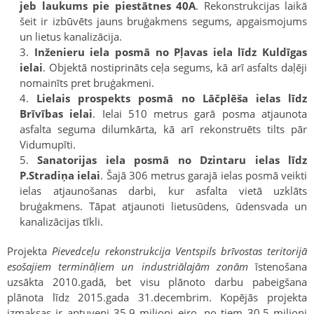
jeb laukums pie piestātnes 40A
. Rekonstrukcijas laikā
šeit ir izbūvēts jauns bruģakmens segums, apgaismojums
un lietus kanalizācija.
Inženieru iela posmā no Pļavas iela līdz Kuldīgas
ielai
. Objektā nostiprināts ceļa segums, kā arī asfalts daļēji
nomainīts pret bruģakmeni.
Lielais prospekts posmā no Lāčplēša ielas līdz
Brīvības ielai
. Ielai 510 metrus garā posma atjaunota
asfalta seguma dilumkārta, kā arī rekonstruēts tilts pār
Vidumupīti.
Sanatorijas iela posmā no Dzintaru ielas līdz
P.Stradiņa ielai
. Šajā 306 metrus garajā ielas posmā veikti
ielas atjaunošanas darbi, kur asfalta vietā uzklāts
bruģakmens. Tāpat atjaunoti lietusūdens, ūdensvada un
kanalizācijas tīkli.
Projekta
Pievedceļu rekonstrukcija Ventspils brīvostas teritorijā
esošajiem termināļiem un industriālajām zonām
īstenošana
uzsākta 2010.gadā, bet visu plānoto darbu pabeigšana
plānota līdz 2015.gada 31.decembrim. Kopējās projekta
izmaksas ir aptuveni 35.9 miljoni eiro, no tiem 30.5 miljoni