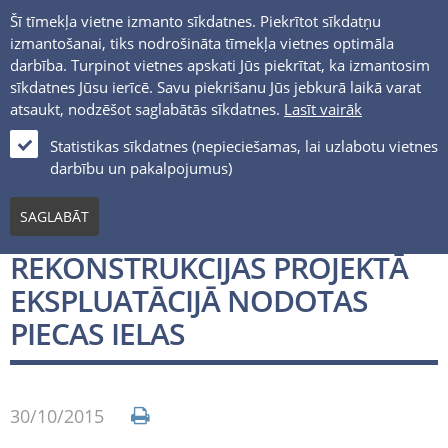
Šī tīmekļa vietne izmanto sīkdatnes. Piekrītot sīkdatņu
izmantošanai, tiks nodrošināta tīmekļa vietnes optimāla
darbība. Turpinot vietnes apskati Jūs piekrītat, ka izmantosim
sīkdatnes Jūsu ierīcē. Savu piekrišanu Jūs jebkurā laikā varat
atsaukt, nodzēšot saglabātās sīkdatnes.
Lasīt vairāk
LV
Statistikas sīkdatnes (nepieciešamas, lai uzlabotu vietnes
darbību un pakalpojumus)
Jaunumi un notikumi
SAGLABĀT
OKTOBRĪ PIEVEDCEĻU
REKONSTRUKCIJAS PROJEKTĀ
EKSPLUATĀCIJĀ NODOTAS
PIECAS IELAS
30/10/2015