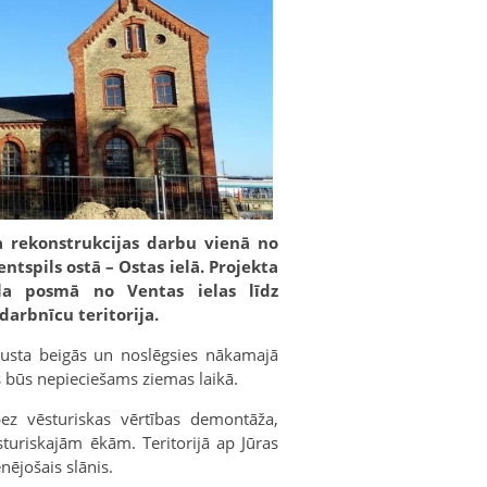
a rekonstrukcijas darbu vienā no
tspils ostā – Ostas ielā. Projekta
la posmā no Ventas ielas līdz
darbnīcu teritorija.
gusta beigās un noslēgsies nākamajā
s būs nepieciešams ziemas laikā.
bez vēsturiskas vērtības demontāža,
turiskajām ēkām. Teritorijā ap Jūras
nējošais slānis.