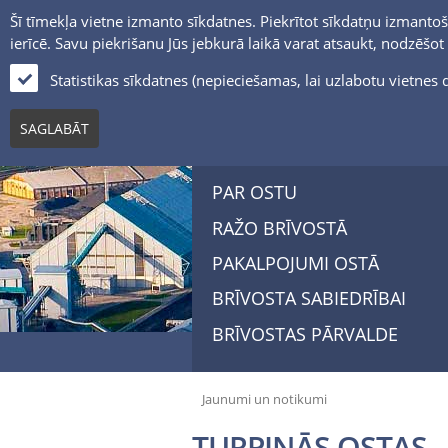
Šī tīmekļa vietne izmanto sīkdatnes. Piekrītot sīkdatņu izmantoš
ierīcē. Savu piekrišanu Jūs jebkurā laikā varat atsaukt, nodzēšo
Statistikas sīkdatnes (nepieciešamas, lai uzlabotu vietne
SAGLABĀT
PAR OSTU
RAŽO BRĪVOSTĀ
PAKALPOJUMI OSTĀ
BRĪVOSTA SABIEDRĪBAI
BRĪVOSTAS PĀRVALDE
Jaunumi un notikumi
TURPINĀS OSTAS