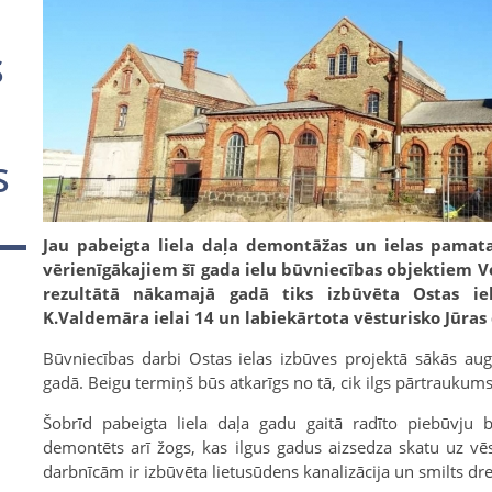
S
S
Jau pabeigta liela daļa demontāžas un ielas pamat
vērienīgākajiem šī gada ielu būvniecības objektiem Ven
rezultātā nākamajā gadā tiks izbūvēta Ostas ie
K.Valdemāra ielai 14 un labiekārtota vēsturisko Jūras 
Būvniecības darbi Ostas ielas izbūves projektā sākās au
gadā. Beigu termiņš būs atkarīgs no tā, cik ilgs pārtraukum
Šobrīd pabeigta liela daļa gadu gaitā radīto piebūvju 
demontēts arī žogs, kas ilgus gadus aizsedza skatu uz vēs
darbnīcām ir izbūvēta lietusūdens kanalizācija un smilts dre