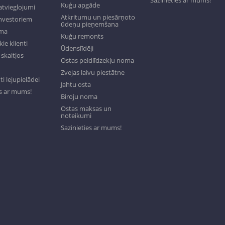
Sazinieties ar mums!
Kuģu apgāde
tvieglojumi
Atkritumu un piesārņoto
investoriem
ūdeņu pieņemšana
oma
Kuģu remonts
ie klienti
Ūdenslīdēji
skaitļos
Ostas peldlīdzekļu noma
Zvejas laivu piestātne
 lejupielādei
Jahtu osta
es ar mums!
Biroju noma
Ostas maksas un
noteikumi
Sazinieties ar mums!