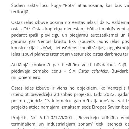
Šodien sākta loču kuģa “Rota” atjaunošana, kas būs vi
teritorijā.
Ostas ielas izbūve posmā no Ventas ielas līdz K. Valdemā
ostas līdz Ostas kapteiņa dienestam būtiski mainīs Ventspi
padarot īpaši pievilcīgu un pieejamu autosatiksmei un
garumā gar Ventas krastu tiks izbūvēts jauns ielas po
konstrukcijas izbūvi, lietusūdens kanalizācijas, apgaismo
ielas izbūvi plānots īstenot arī vēsturisko ostas darbnīcu t
Atklātajā konkursā par tiesībām veikt būvdarbus šajā t
piedāvāja zemāko cenu – SIA
Ostas celtnieks
. Būvdarb
miljoniem eiro.
Ostas ielas izbūve ir viens no objektiem, ko Ventspils 
īstenojot pievedceļu attīstības projektu. Līdz 2022. gad
posmu gandrīz 13 kilometru garumā atjaunošana vai iz
projekta attiecināmajām izmaksām sedz Eiropas Savienības
Projekts Nr. 6.1.1.0/17/I/001 „Pievedceļu attīstība Vent
termināļiem un industriālajām zonām” tiek īstenots 