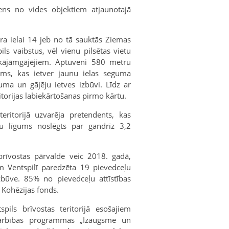
ens no vides objektiem atjaunotajā
ra ielai 14 jeb no tā sauktās Ziemas
ls vaibstus, vēl vienu pilsētas vietu
 kājāmgājējiem. Aptuveni 580 metru
sms, kas ietver jaunu ielas seguma
juma un gājēju ietves izbūvi. Līdz ar
eritorijas labiekārtošanas pirmo kārtu.
eritorijā uzvarēja pretendents, kas
u līgums noslēgts par gandrīz 3,2
brīvostas pārvalde veic 2018. gadā,
am Ventspilī paredzēta 19 pievedceļu
būve. 85% no pievedceļu attīstības
 Kohēzijas fonds.
spils brīvostas teritorijā esošajiem
darbības programmas „Izaugsme un