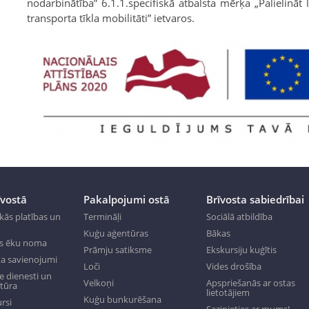
nodarbinātība” 6.1.1.specifiskā atbalsta mērķa „Palielināt 
transporta tīkla mobilitāti” ietvaros.
īvostā
Pakalpojumi ostā
Brīvosta sabiedrībai
kās platības un
Termināļi
Sociālā atbildība
Kuģu aģentūras
Bākas
s ēku noma
Prāmju satiksme
Ekskursiju kuģītis
a savienojumi
Loči
Vides drošība
 dienesti un
Velkoņi
Apspriešanās ar ostas
ktūra
lietotājiem
Kuģu bunkurēšana
rsi