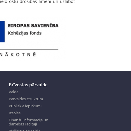
lielo ostu drošības līmeni un uzlabot
Brīvostas pārvalde
Valde
Pārvaldes struktūra
Publiskie iepirkumi
Izsoles
Finanšu informācija un
darbības rādītāji