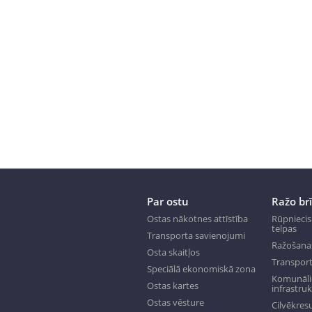
Par ostu
Ražo br
Ostas nākotnes attīstība
Rūpniecis
telpas
Transporta savienojumi
Ražošana
Osta skaitļos
Transport
Speciālā ekonomiskā zona
Komunālie
Ostas kartes
infrastru
Ostas vēsture
Cilvēkresu