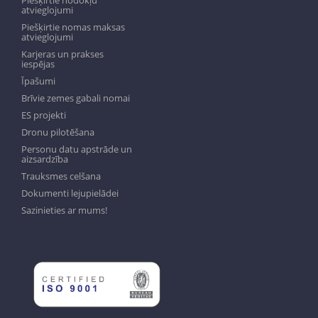
Piešķirtie nodokļu
atvieglojumi
Piešķirtie nomas maksas
atvieglojumi
Karjeras un prakses
iespējas
Īpašumi
Brīvie zemes gabali nomai
ES projekti
Dronu pilotēšana
Personu datu apstrāde un
aizsardzība
Trauksmes celšana
Dokumenti lejupielādei
Sazinieties ar mums!