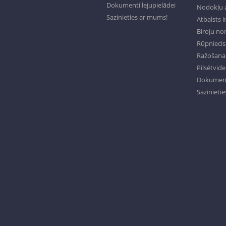
Dokumenti lejupielādei
Nodokļu a
Sazinieties ar mums!
Atbalsts 
Biroju n
Rūpniecisk
Ražošana 
Pilsētvide
Dokumenti
Sazinieti