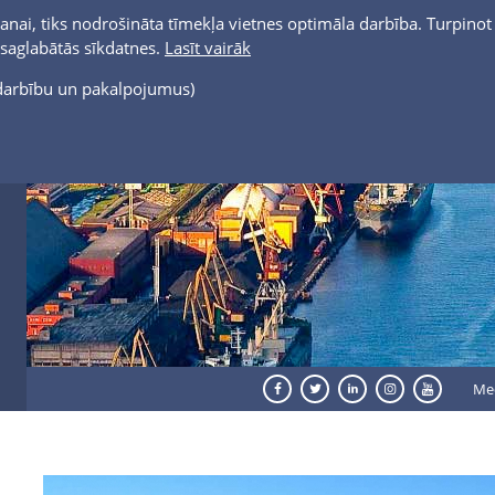
anai, tiks nodrošināta tīmekļa vietnes optimāla darbība. Turpinot 
t saglabātās sīkdatnes.
Lasīt vairāk
s darbību un pakalpojumus)
Me