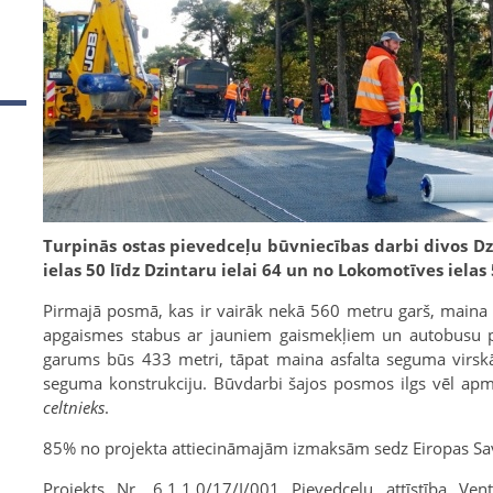
Turpinās ostas pievedceļu būvniecības darbi divos Dz
ielas 50 līdz Dzintaru ielai 64 un no Lokomotīves ielas 5
Pirmajā posmā, kas ir vairāk nekā 560 metru garš, maina 
apgaismes stabus ar jauniem gaismekļiem un autobusu p
garums būs 433 metri, tāpat maina asfalta seguma virskā
seguma konstrukciju. Būvdarbi šajos posmos ilgs vēl a
celtnieks
.
85% no projekta attiecināmajām izmaksām sedz Eiropas Sav
Projekts Nr. 6.1.1.0/17/I/001 Pievedceļu attīstība Vent