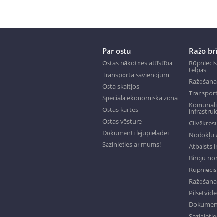
Par ostu
Ražo br
Ostas nākotnes attīstība
Rūpniecis
telpas
Transporta savienojumi
Ražošana
Osta skaitļos
Transport
Speciālā ekonomiskā zona
Komunālie
Ostas kartes
infrastru
Ostas vēsture
Cilvēkresu
Dokumenti lejupielādei
Nodokļu a
Sazinieties ar mums!
Atbalsts 
Biroju n
Rūpniecisk
Ražošana 
Pilsētvide
Dokumenti
Sazinieti