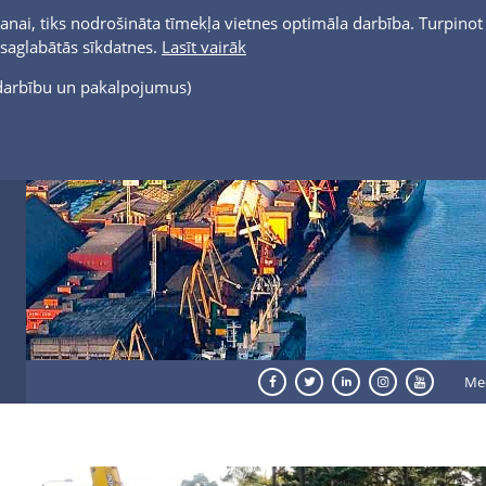
anai, tiks nodrošināta tīmekļa vietnes optimāla darbība. Turpinot 
t saglabātās sīkdatnes.
Lasīt vairāk
s darbību un pakalpojumus)
Me