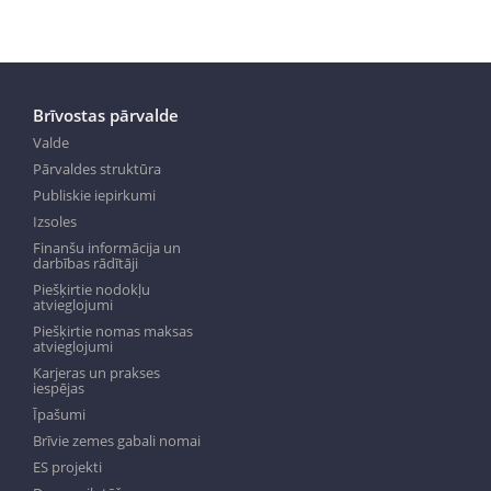
Brīvostas pārvalde
Valde
Pārvaldes struktūra
Publiskie iepirkumi
Izsoles
Finanšu informācija un
darbības rādītāji
Piešķirtie nodokļu
atvieglojumi
Piešķirtie nomas maksas
atvieglojumi
Karjeras un prakses
iespējas
Īpašumi
Brīvie zemes gabali nomai
ES projekti