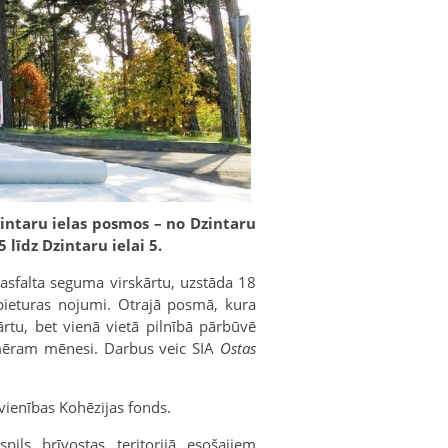
intaru ielas posmos – no Dzintaru
 līdz Dzintaru ielai 5.
asfalta seguma virskārtu, uzstāda 18
ieturas nojumi. Otrajā posmā, kura
rtu, bet vienā vietā pilnībā pārbūvē
pmēram mēnesi. Darbus veic SIA
Ostas
ienības Kohēzijas fonds.
spils brīvostas teritorijā esošajiem