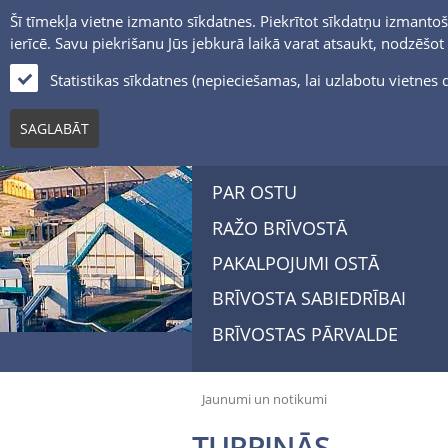
Šī tīmekļa vietne izmanto sīkdatnes. Piekrītot sīkdatņu izmantoš
ierīcē. Savu piekrišanu Jūs jebkurā laikā varat atsaukt, nodzēšo
Statistikas sīkdatnes (nepieciešamas, lai uzlabotu vietne
SAGLABĀT
PAR OSTU
RAŽO BRĪVOSTĀ
PAKALPOJUMI OSTĀ
BRĪVOSTA SABIEDRĪBAI
BRĪVOSTAS PĀRVALDE
Jaunumi un notikumi
TURPINĀS