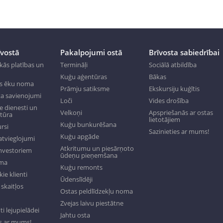
īvostā
Pakalpojumi ostā
Brīvosta sabiedrībai
kās platības un
Termināļi
Sociālā atbildība
Kuģu aģentūras
Bākas
s ēku noma
Prāmju satiksme
Ekskursiju kuģītis
a savienojumi
Loči
Vides drošība
 dienesti un
Velkoņi
Apspriešanās ar ostas
ktūra
lietotājiem
Kuģu bunkurēšana
rsi
Sazinieties ar mums!
Kuģu apgāde
tvieglojumi
Atkritumu un piesārņoto
investoriem
ūdeņu pieņemšana
oma
Kuģu remonts
ie klienti
Ūdenslīdēji
skaitļos
Ostas peldlīdzekļu noma
Zvejas laivu piestātne
 lejupielādei
Jahtu osta
es ar mums!