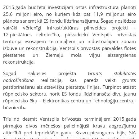
2015.gada budžetā investīcijām ostas infrastruktūrā plānoti
25,6 miljoni eiro, no kuriem līdz pat 11,9 miljonus eiro
plānots saņemt kā ES fondu līdzfinansējumu. Šogad noslēdzas
vairāki vērienīgi infrastruktūras pilnveides projekti –
12.piestātnes celtniecība, pievadceļu Ventspils brīvostas
teritorijā esošajiem termināļiem un industriālajām zonām
izbūve un rekonstrukcija, Ventspils brīvostas pārvaldes flotes
piestātnes un Ziemeļu mola viļņu aizsargsienas
rekonstrukcija.
Šogad sākusies projekta
Grunts stabilitātes
nodrošināšana
realizācija, kas paredz veikt grunts
pastiprināšanu aiz atsevišķu piestātņu līnijas. Turpinot attīstīt
rūpniecisko sektoru, norit ES fondu līdzfinansēta divu jaunu
rūpniecisko ēku – Elektronikas centra un Tehnoloģiju centra -
būvniecība.
Trīs no desmit Ventspils brīvostas termināļiem 2015.gada
pirmajos divos mēnešos palielinājuši kravu apgrozījumu
attiecībā pret iepriekšējo gadu. Kravu pieaugums bijis, SIA