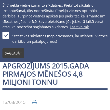
Šī tīmekļa vietne izmanto sīkdatnes. Piekrītot sīkdatņu
izmantošanai, tiks nodrošināta tīmekļa vietnes optimāla
darbība. Turpinot vietnes apskati Jūs piekrītat, ka izmantosim
sīkdatnes Jūsu ierīcē. Savu piekrišanu Jūs jebkurā laikā varat
atsaukt, nodzēšot saglabātās sīkdatnes.
Lasīt vairāk
LV
Statistikas sīkdatnes (nepieciešamas, lai uzlabotu vietnes
darbību un pakalpojumus)
Jaunumi un notikumi
SAGLABĀT
VENTSPILS BRĪVOSTAS KRAVU
APGROZĪJUMS 2015.GADA
PIRMAJOS MĒNEŠOS 4,8
MILJONI TONNU
13/03/2015