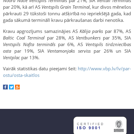
Noord Natie Ventspils Terminals
par 21%, SIA
Ventall Termināls
par 20%, kā arī AS
Ventspils Grain Terminal
, kur divos mēnešos
pārkrauti 29 tūkstoši tonnu atšķirībā no iepriekšējā gada, kad
gada sākumā terminālī kravu pārkraušanas darbi nenotika.
Kravu apgrozījums samazinājies AS
Kālija parks
par 87%, AS
Baltic Coal Terminal
par 28%, AS
Ventbunkers
par 35%, SIA
Ventspils Nafta termināls
par 6%, AS
Ventspils tirdzniecības
osta
par 19%, SIA
Ventamonjaks serviss
par 26% un SIA
Ventplac
par 13%.
Vairāk statistikas datu pieejami šeit:
http://www.vbp.lv/lv/par-
ostu/osta-skaitlos