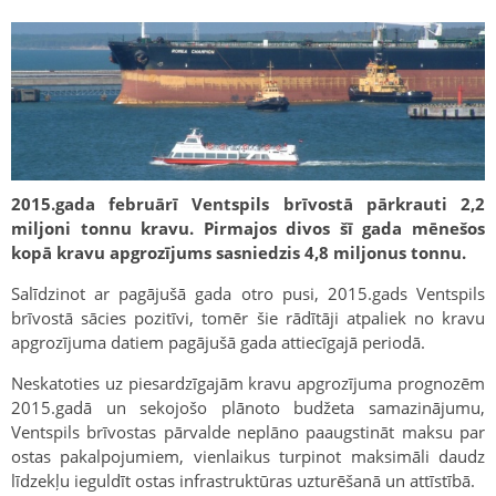
2015.gada februārī Ventspils brīvostā pārkrauti 2,2
miljoni tonnu kravu. Pirmajos divos šī gada mēnešos
kopā kravu apgrozījums sasniedzis 4,8 miljonus tonnu.
Salīdzinot ar pagājušā gada otro pusi, 2015.gads Ventspils
brīvostā sācies pozitīvi, tomēr šie rādītāji atpaliek no kravu
apgrozījuma datiem pagājušā gada attiecīgajā periodā.
Neskatoties uz piesardzīgajām kravu apgrozījuma prognozēm
2015.gadā un sekojošo plānoto budžeta samazinājumu,
Ventspils brīvostas pārvalde neplāno paaugstināt maksu par
ostas pakalpojumiem, vienlaikus turpinot maksimāli daudz
līdzekļu ieguldīt ostas infrastruktūras uzturēšanā un attīstībā.