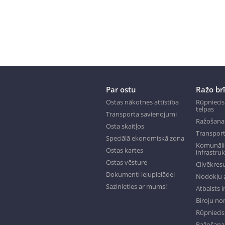
Par ostu
Ražo br
Ostas nākotnes attīstība
Rūpniecis
telpas
Transporta savienojumi
Ražošana
Osta skaitļos
Transport
Speciālā ekonomiskā zona
Komunālie
Ostas kartes
infrastru
Ostas vēsture
Cilvēkresu
Dokumenti lejupielādei
Nodokļu a
Sazinieties ar mums!
Atbalsts 
Biroju n
Rūpniecisk
Ražošana 