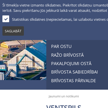
Šī tīmekļa vietne izmanto sīkdatnes. Piekrītot sīkdatņu izmantoš
ierīcē. Savu piekrišanu Jūs jebkurā laikā varat atsaukt, nodzēšo
Statistikas sīkdatnes (nepieciešamas, lai uzlabotu vietne
SAGLABĀT
PAR OSTU
RAŽO BRĪVOSTĀ
PAKALPOJUMI OSTĀ
BRĪVOSTA SABIEDRĪBAI
BRĪVOSTAS PĀRVALDE
Jaunumi un notikumi
VENTSPILS