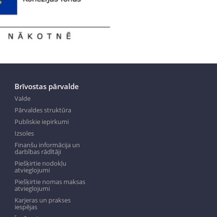
Brīvostas pārvalde
Valde
Pārvaldes struktūra
Publiskie iepirkumi
Izsoles
Finanšu informācija un
darbības rādītāji
Piešķirtie nodokļu
atvieglojumi
Piešķirtie nomas maksas
atvieglojumi
Karjeras un prakses
iespējas