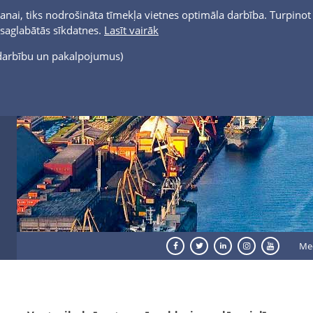
anai, tiks nodrošināta tīmekļa vietnes optimāla darbība. Turpinot 
t saglabātās sīkdatnes.
Lasīt vairāk
s darbību un pakalpojumus)
Me