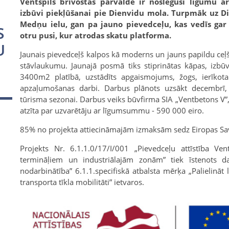
Ventspils brīvostas pārvalde ir noslēgusi līgumu 
izbūvi piekļūšanai pie Dienvidu mola. Turpmāk uz D
Medņu ielu, gan pa jauno pievedceļu, kas vedīs ga
S
otru pusi, kur atrodas skatu platforma.
U
Jaunais pievedceļš kalpos kā moderns un jauns papildu ceļ
stāvlaukumu. Jaunajā posmā tiks stiprinātas kāpas, izbū
3400m2 platībā, uzstādīts apgaismojums, žogs, ierīkota 
apzaļumošanas darbi. Darbus plānots uzsākt decembrī, b
tūrisma sezonai. Darbus veiks būvfirma SIA „Ventbetons V”,
atzīta par uzvarētāju ar līgumsummu - 590 000 eiro.
85% no projekta attiecināmajām izmaksām sedz Eiropas Sav
Projekts Nr. 6.1.1.0/17/I/001 „Pievedceļu attīstība Vent
termināļiem un industriālajām zonām” tiek īstenots 
nodarbinātība” 6.1.1.specifiskā atbalsta mērķa „Palielināt 
transporta tīkla mobilitāti” ietvaros.