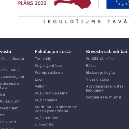
īvostā
Pakalpojumi ostā
Brīvosta sabiedrībai
kās platības un
Termināļi
Sociālā atbildība
Kuģu aģentūras
Bākas
s ēku noma
Prāmju satiksme
Ekskursiju kuģītis
a savienojumi
Loči
Vides drošība
 dienesti un
Velkoņi
Apspriešanās ar ostas
ktūra
lietotājiem
Kuģu bunkurēšana
rsi
Sazinieties ar mums!
Kuģu apgāde
tvieglojumi
Atkritumu un piesārņoto
investoriem
ūdeņu pieņemšana
oma
Kuģu remonts
ie klienti
Ūdenslīdēji
skaitļos