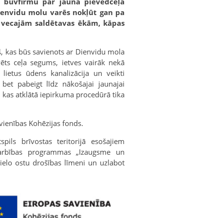
ar būvfirmu par jauna pievedceļa
ienvidu molu varēs nokļūt gan pa
r vecajām saldētavas ēkām, kāpas
š, kas būs savienots ar Dienvidu mola
vēts ceļa segums, ietves vairāk nekā
lietus ūdens kanalizācija un veikti
et pabeigt līdz nākošajai jaunajai
 kas atklātā iepirkuma procedūrā tika
ienības Kohēzijas fonds.
spils brīvostas teritorijā esošajiem
darbības programmas „Izaugsme un
lielo ostu drošības līmeni un uzlabot