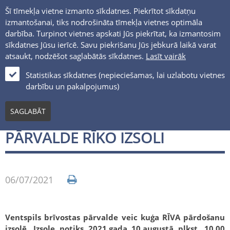
Šī tīmekļa vietne izmanto sīkdatnes. Piekrītot sīkdatņu
izmantošanai, tiks nodrošināta tīmekļa vietnes optimāla
darbība. Turpinot vietnes apskati Jūs piekrītat, ka izmantosim
sīkdatnes Jūsu ierīcē. Savu piekrišanu Jūs jebkurā laikā varat
atsaukt, nodzēšot saglabātās sīkdatnes.
Lasīt vairāk
LV
Statistikas sīkdatnes (nepieciešamas, lai uzlabotu vietnes
darbību un pakalpojumus)
Jaunumi un notikumi
SAGLABĀT
VENTSPILS BRĪVOSTAS
PĀRVALDE RĪKO IZSOLI
06/07/2021
Ventspils brīvostas pārvalde veic kuģa RĪVA pārdošanu
izsolē. Izsole notiks 2021.gada 10.augustā plkst. 10.00