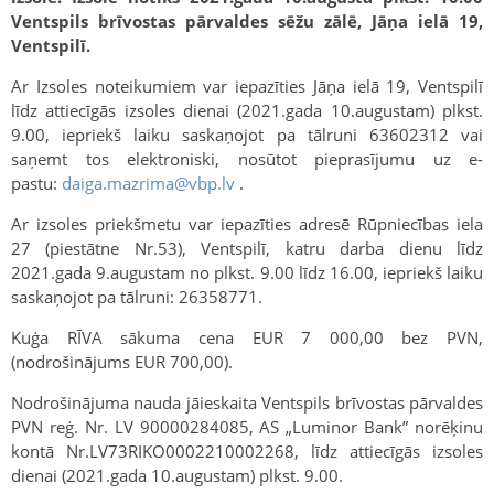
Ventspils brīvostas pārvaldes sēžu zālē, Jāņa ielā 19,
Ventspilī.
Ar Izsoles noteikumiem var iepazīties Jāņa ielā 19, Ventspilī
līdz attiecīgās izsoles dienai (2021.gada 10.augustam) plkst.
9.00, iepriekš laiku saskaņojot pa tālruni 63602312 vai
saņemt tos elektroniski, nosūtot pieprasījumu uz e-
pastu:
daiga.mazrima@vbp.lv
.
Ar izsoles priekšmetu var iepazīties adresē Rūpniecības iela
27 (piestātne Nr.53), Ventspilī, katru darba dienu līdz
2021.gada 9.augustam no plkst. 9.00 līdz 16.00, iepriekš laiku
saskaņojot pa tālruni: 26358771.
Kuģa RĪVA sākuma cena EUR 7 000,00 bez PVN,
(nodrošinājums EUR 700,00).
Nodrošinājuma nauda jāieskaita Ventspils brīvostas pārvaldes
PVN reģ. Nr. LV 90000284085, AS „Luminor Bank” norēķinu
kontā Nr.LV73RIKO0002210002268, līdz attiecīgās izsoles
dienai (2021.gada 10.augustam) plkst. 9.00.