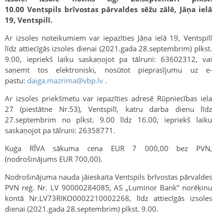
10.00 Ventspils brīvostas pārvaldes sēžu zālē, Jāņa ielā
19, Ventspilī.
Ar izsoles noteikumiem var iepazīties Jāņa ielā 19, Ventspilī
līdz attiecīgās izsoles dienai (2021.gada 28.septembrim) plkst.
9.00, iepriekš laiku saskaņojot pa tālruni: 63602312, vai
saņemt tos elektroniski, nosūtot pieprasījumu uz e-
pastu:
daiga.mazrima@vbp.lv
.
Ar izsoles priekšmetu var iepazīties adresē Rūpniecības iela
27 (piestātne Nr.53), Ventspilī, katru darba dienu līdz
27.septembrim no plkst. 9.00 līdz 16.00, iepriekš laiku
saskaņojot pa tālruni: 26358771.
Kuģa RĪVA sākuma cena EUR 7 000,00 bez PVN,
(nodrošinājums EUR 700,00).
Nodrošinājuma nauda jāieskaita Ventspils brīvostas pārvaldes
PVN reģ. Nr. LV 90000284085, AS „Luminor Bank” norēķinu
kontā Nr.LV73RIKO0002210002268, līdz attiecīgās izsoles
dienai (2021.gada 28.septembrim) plkst. 9.00.