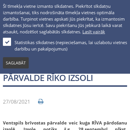
Šī tīmekļa vietne izmanto sīkdatnes. Piekrītot sīkdatņu
izmantošanai, tiks nodrošināta tīmekļa vietnes optimāla
darbība. Turpinot vietnes apskati Jūs piekrītat, ka izmantosim
sīkdatnes Jūsu ierīcē. Savu piekrišanu Jūs jebkurā laikā varat
atsaukt, nodzēšot saglabātās sīkdatnes.
Lasīt vairāk
LV
Statistikas sīkdatnes (nepieciešamas, lai uzlabotu vietnes
darbību un pakalpojumus)
Jaunumi un notikumi
SAGLABĀT
VENTSPILS BRĪVOSTAS
PĀRVALDE RĪKO IZSOLI
27/08/2021
Ventspils brīvostas pārvalde veic kuģa RĪVA pārdošanu
izsolē. Izsole notiks š.g. 28.septembrī plkst.