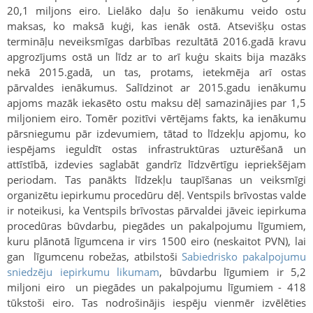
20,1 miljons eiro. Lielāko daļu šo ienākumu veido ostu
maksas, ko maksā kuģi, kas ienāk ostā. Atsevišķu ostas
termināļu neveiksmīgas darbības rezultātā 2016.gadā kravu
apgrozījums ostā un līdz ar to arī kuģu skaits bija mazāks
nekā 2015.gadā, un tas, protams, ietekmēja arī ostas
pārvaldes ienākumus. Salīdzinot ar 2015.gadu ienākumu
apjoms mazāk iekasēto ostu maksu dēļ samazinājies par 1,5
miljoniem eiro. Tomēr pozitīvi vērtējams fakts, ka ienākumu
pārsniegumu pār izdevumiem, tātad to līdzekļu apjomu, ko
iespējams ieguldīt ostas infrastruktūras uzturēšanā un
attīstībā, izdevies saglabāt gandrīz līdzvērtīgu iepriekšējam
periodam. Tas panākts līdzekļu taupīšanas un veiksmīgi
organizētu iepirkumu procedūru dēļ. Ventspils brīvostas valde
ir noteikusi, ka Ventspils brīvostas pārvaldei jāveic iepirkuma
procedūras būvdarbu, piegādes un pakalpojumu līgumiem,
kuru plānotā līgumcena ir virs 1500 eiro (neskaitot PVN), lai
gan līgumcenu robežas, atbilstoši
Sabiedrisko pakalpojumu
sniedzēju iepirkumu likumam
, būvdarbu līgumiem ir 5,2
miljoni eiro un piegādes un pakalpojumu līgumiem - 418
tūkstoši eiro. Tas nodrošinājis iespēju vienmēr izvēlēties