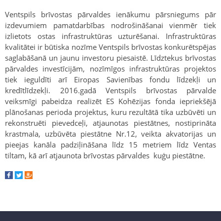
Ventspils brīvostas pārvaldes ienākumu pārsniegums pār
izdevumiem pamatdarbības nodrošināšanai vienmēr tiek
izlietots ostas infrastruktūras uzturēšanai. Infrastruktūras
kvalitātei ir būtiska nozīme Ventspils brīvostas konkurētspējas
saglabāšanā un jaunu investoru piesaistē. Līdztekus brīvostas
pārvaldes investīcijām, nozīmīgos infrastruktūras projektos
tiek ieguldīti arī Eiropas Savienības fondu līdzekļi un
kredītlīdzekļi. 2016.gadā Ventspils brīvostas pārvalde
veiksmīgi pabeidza realizēt ES Kohēzijas fonda iepriekšējā
plānošanas perioda projektus, kuru rezultātā tika uzbūvēti un
rekonstruēti pievedceļi, atjaunotas piestātnes, nostiprināta
krastmala, uzbūvēta piestātne Nr.12, veikta akvatorijas un
pieejas kanāla padziļināšana līdz 15 metriem līdz Ventas
tiltam, kā arī atjaunota brīvostas pārvaldes kuģu piestātne.