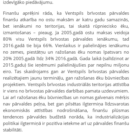
izdevīgāko piedāvājumu.
Finanšu aprēķini rāda, ka Ventspils brīvostas pārvaldes
finanšu atkarība no ostu maksām ar katru gadu samazinās,
bet ienākumi no teritorijas, tai skaitā rūpniecisko ēku,
izmantošanas – pieaug. Ja 2005.gadā ostu maksas veidoja
80% visu Ventspils brīvostas pārvaldes ienākumu, tad
2016.gadā tie bija 66%. Vienlaikus ir palielinājies ienākumu
no zemes, piestātņu un ražošanas ēku nomas īpatsvars no
20% 2005.gadā līdz 34% 2016.gadā. Gada laikā (salīdzinot ar
2015.gadu) šie ieņēmumi palielinājušies par nepilnu miljonu
eiro. Tas skaidrojams gan ar Ventspils brīvostas pārvaldes
realizētajiem jaunu termināļu, gan ražošanas ēku būvniecības
projektiem. Ventspils brīvostas industriālās teritorijas attīstība
ir viens no brīvostas pārvaldes darbības pamata uzdevumiem.
Lai arī ražošanas ēku būvniecības un nomas galvenais mērķis
nav pārvaldes peļņa, bet gan pilsētas ilgtermiņa līdzsvarotas
ekonomiskās attīstības nodrošināšana, finanšu plūsmas
tendences pārvaldes budžetā norāda, ka industrializācijas
politikai ilgtermiņā ir pozitīva ietekme arī uz pārvaldes finanšu
stabilitāti.